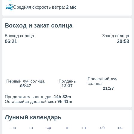
сервисов.
Средняя скорость ветра:
2 м/с
 наших 1199
неров
Восход и закат солнца
Восход солнца
Заход солнца
06:21
20:53
Последний луч
Первый луч солнца
Полдень
солнца
05:47
13:37
21:27
Продолжительность дня
14h 32m
Оставшийся дневной свет
9h 41m
Лунный календарь
пн
вт
ср
чт
пт
сб
вс