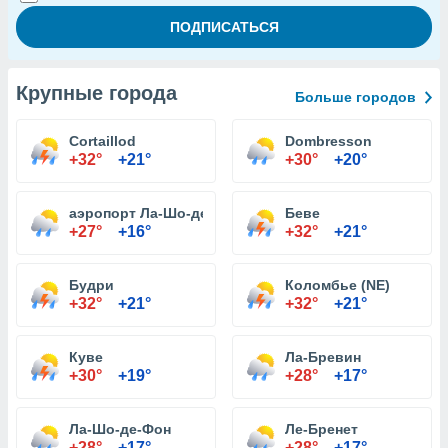
Крупные города
Больше городов
Cortaillod
Dombresson
+32°
+21°
+30°
+20°
аэропорт Ла-Шо-де-Фон
Беве
+27°
+16°
+32°
+21°
Будри
Коломбье (NE)
+32°
+21°
+32°
+21°
Куве
Ла-Бревин
+30°
+19°
+28°
+17°
Ла-Шо-де-Фон
Ле-Бренет
+28°
+17°
+28°
+17°