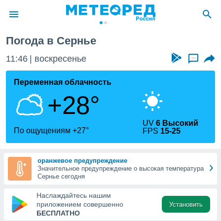
Погода в Сернье
ие о
циальности
11:46
воскресенье
...
oda.com
)
Переменная облачность
+28°
алами,
тировать
ество
UV
6 Высокий
яемой
По ощущениям +27°
FPS
15-25
. Вы можете
ступ к этому
используя
оранжевое предупреждение
едующих
Значительное предупреждение о высокая температура
Сернье сегодня
файлы
Наслаждайтесь нашим
олучить
приложением совершенно
Установить
й доступ
БЕСПЛАТНО