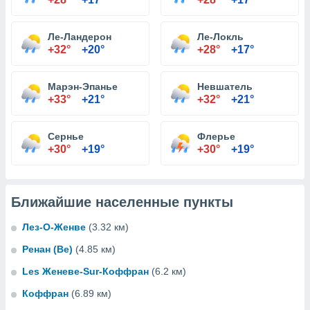
Ле-Ландерон
Ле-Локль
+32°
+20°
+28°
+17°
Марэн-Эпанье
Невшатель
+33°
+21°
+32°
+21°
Сернье
Флерье
+30°
+19°
+30°
+19°
Ближайшие населенные пункты
Лез-О-Женве
(3.32 км)
Ренан (Be)
(4.85 км)
Les Женеве-Sur-Коффран
(6.2 км)
Коффран
(6.89 км)