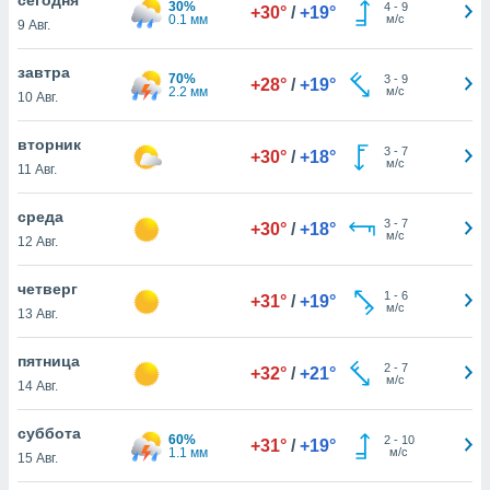
30%
 и
4
-
9
+30°
/
+19°
0.1 мм
м/с
9 Авг.
ть действия
я на веб-
же
завтра
70%
3
-
9
+28°
/
+19°
пределенный
2.2 мм
м/с
10 Авг.
обы
вам рекламу
вторник
3
-
7
зированный
+30°
/
+18°
м/с
11 Авг.
го основе.
айти
ьную
среда
3
-
7
+30°
/
+18°
 в нашей
м/с
12 Авг.
йлов cookie
ремя
четверг
1
-
6
гласие,
+31°
/
+19°
м/с
13 Авг.
опку
спользования
пятница
 cookie
2
-
7
+32°
/
+21°
м/с
нную в
14 Авг.
и нашего
суббота
60%
2
-
10
+31°
/
+19°
1.1 мм
м/с
15 Авг.
ОГО ВЫ