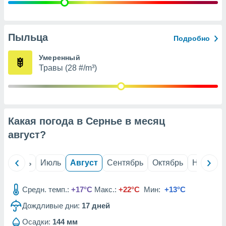
с помощью
или
данных из
чников,
Пыльца
Подробно
и
вование
Умеренный
Травы (28 #/m³)
ие
х данных
контента.
ные
и
Какая погода в Сернье в месяц
ция
м
август
?
я
рованная
й
Июнь
Июль
Август
Сентябрь
Октябрь
Ноябрь
нтент,
е
сти рекламы
Средн. темп.:
+17°C
Макс.:
+22°C
Мин:
+13°C
Дождливые дни:
17
дней
ие сведения
и и
Осадки:
144 мм