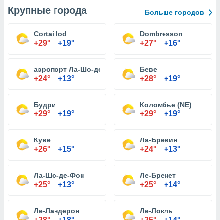
Крупные города
Больше городов
Cortaillod
Dombresson
+29°
+19°
+27°
+16°
аэропорт Ла-Шо-де-Фон
Беве
+24°
+13°
+28°
+19°
Будри
Коломбье (NE)
+29°
+19°
+29°
+19°
Куве
Ла-Бревин
+26°
+15°
+24°
+13°
Ла-Шо-де-Фон
Ле-Бренет
+25°
+13°
+25°
+14°
Ле-Ландерон
Ле-Локль
+28°
+18°
+25°
+14°