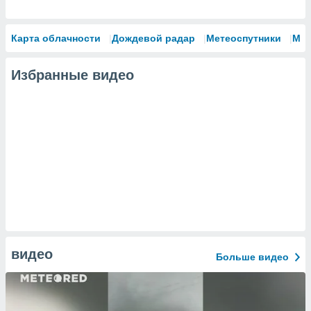
Карта облачности
Дождевой радар
Метеоспутники
Мо
Избранные видео
видео
Больше видео