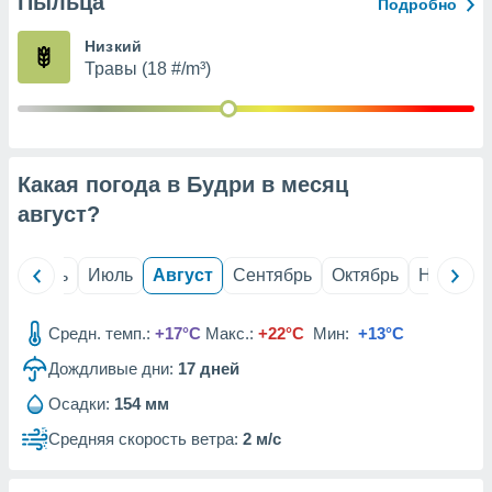
Пыльца
с помощью
Подробно
или
данных из
Низкий
чников,
Травы (18 #/m³)
и
вование
ие
х данных
Какая погода в Будри в месяц
контента.
август
?
ные
и
ция
й
Июнь
Июль
Август
Сентябрь
Октябрь
Ноябрь
м
я
Средн. темп.:
+17°C
Макс.:
+22°C
Мин:
+13°C
рованная
Дождливые дни:
17
дней
нтент,
е
Осадки:
154 мм
сти рекламы
Средняя скорость ветра:
2 м/с
ие сведения
и и