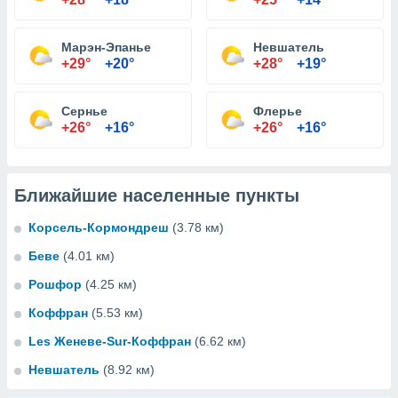
Марэн-Эпанье
Невшатель
+29°
+20°
+28°
+19°
Сернье
Флерье
+26°
+16°
+26°
+16°
Ближайшие населенные пункты
Корсель-Кормондреш
(3.78 км)
Беве
(4.01 км)
Рошфор
(4.25 км)
Коффран
(5.53 км)
Les Женеве-Sur-Коффран
(6.62 км)
Невшатель
(8.92 км)