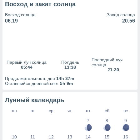
сервисов.
Восход и закат солнца
 наших 1199
Восход солнца
Заход солнца
неров
06:19
20:56
Последний луч
Первый луч солнца
Полдень
солнца
05:44
13:38
21:30
Продолжительность дня
14h 37m
Оставшийся дневной свет
5h 9m
Лунный календарь
пн
вт
ср
чт
пт
сб
вс
7
8
9
10
11
12
13
14
15
16