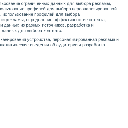
ользование ограниченных данных для выбора рекламы,
6
-
11
м/с
6
-
11
м/с
6
-
11
м/с
4
-
9
м/с
пользование профилей для выбора персонализированной
а, использование профилей для выбора
ти рекламы, определение эффективности контента,
и данных из разных источников, разработка и
 данных для выбора контента.
Северный
8 Очень высокий!
канирования устройства, персонализированная реклама и
4
-
9 м/с
FPS:
25-50
аналитические сведения об аудитории и разработка
Северный
9 Очень высокий!
5
-
10 м/с
FPS:
25-50
Северный
8 Очень высокий!
6
-
11 м/с
FPS:
25-50
Северный
7 Высокий
6
-
11 м/с
FPS:
15-25
Северный
5 Средний
6
-
11 м/с
FPS:
6-10