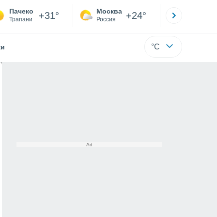
Пачеко
Москва
Санкт-
+31°
+24°
Трапани
Россия
Са
°C
жи