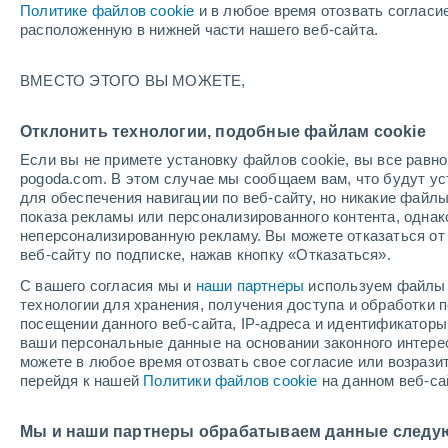
Политике файлов cookie
и в любое время отозвать согласи
+31°
расположенную в нижней части нашего веб-сайта.
UV
8 Оче
ВМЕСТО ЭТОГО ВЫ МОЖЕТЕ,
высокий!
По ощущениям +35°
FPS
25-50
Отклонить технологии, подобные файлам cookie
Если вы не примете установку файлов cookie, вы все рав
pogoda.com. В этом случае мы сообщаем вам, что будут у
Погода на 1 – 7 дней
Карта температур
Дождево
для обеспечения навигации по веб-сайту, но никакие файлы
показа рекламы или персонализированного контента, одна
неперсонализированную рекламу. Вы можете отказаться от 
веб-сайту по подписке, нажав кнопку «Отказаться».
завтра
понедельник
cегодня
С вашего согласия мы и
наши партнеры
используем файлы 
9 Авг.
10 Авг.
8 Авг.
технологии для хранения, получения доступа и обработки
посещении данного веб-сайта, IP-адреса и идентификатор
ваши персональные данные на основании законного интерес
можете в любое время отозвать свое согласие или возрази
перейдя к нашей
Политики файлов cookie
на данном веб-са
+31°
/
+26°
+32°
/
+25°
+
+31°
/
+26°
Мы и наши партнеры обрабатываем данные следу