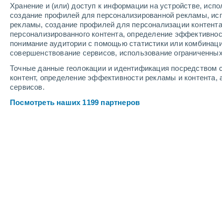
Хранение и (или) доступ к информации на устройстве, исп
6
-
11
м/с
6
-
11
м/с
6
-
11
м/с
создание профилей для персонализированной рекламы, ис
рекламы, создание профилей для персонализации контент
персонализированного контента, определение эффективнос
Погода в Пачеко cегодня
, 8 августа
понимание аудитории с помощью статистики или комбинаци
совершенствование сервисов, использование ограниченных
Солнечно
+31°
12:00
Точные данные геолокации и идентификация посредством с
Ощущаемая т.
+35°
контент, определение эффективности рекламы и контента, 
сервисов.
Солнечно
+31°
13:00
Посмотреть наших 1199 партнеров
Ощущаемая т.
+36°
Солнечно
+31°
14:00
Ощущаемая т.
+36°
Солнечно
+31°
15:00
Ощущаемая т.
+36°
Солнечно
+31°
16:00
Ощущаемая т.
+36°