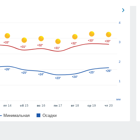
4
+33°
+33°
3
+33°
+32°
+32°
+31°
+31°
2
+26°
+26°
+25°
+25°
+24°
+24°
+23°
1
мм
пт
14
сб
15
вс
16
пн
17
вт
18
ср
19
чт
20
Минимальная
Oсадки