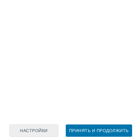
Лунный календарь
пн
вт
ср
чт
пт
сб
вс
8
9
10
11
12
13
14
15
16
17
18
19
20
21
НАСТРОЙКИ
ПРИНЯТЬ И ПРОДОЛЖИТЬ