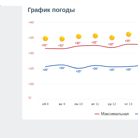
График погоды
+40
+35
+33°
+32°
+32°
+32°
+31°
+31°
+30
+26°
+25
+26°
+26°
+26°
+25°
+25°
+20
°C
сб
8
вс
9
пн
10
вт
11
ср
12
чт
13
Максимальная