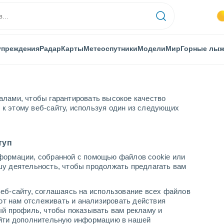
упреждения
Радар
Карты
Метеоспутники
Модели
Мир
Горные лы
алами, чтобы гарантировать высокое качество
к этому веб-сайту, используя один из следующих
туп
формации, собранной с помощью файлов cookie или
шу деятельность, чтобы продолжать предлагать вам
...
еб-сайту, соглашаясь на использование всех файлов
яют нам отслеживать и анализировать действия
По часам
ый профиль, чтобы показывать вам рекламу и
В ближайшие часы влажная
найти дополнительную информацию в нашей
удушающая жара