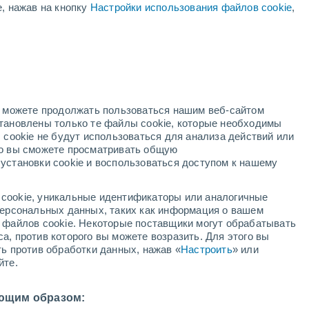
е, нажав на кнопку
Настройки использования файлов cookie
,
красное предупреждение
Экстремальное предупреждение о
высокая температура Пачеко
сегодня
нь
но можете продолжать пользоваться нашим веб-сайтом
становлены только те файлы cookie, которые необходимы
й радар
Метеоспутники
Модели
 cookie не будут использоваться для анализа действий или
ко вы сможете просматривать общую
установки cookie и воспользоваться доступом к нашему
вторник
среда
четверг
пятница
cookie, уникальные идентификаторы или аналогичные
11 Авг.
12 Авг.
13 Авг.
14 Авг.
 персональных данных, таких как информация о вашем
ы файлов cookie. Некоторые поставщики могут обрабатывать
а, против которого вы можете возразить. Для этого вы
ть против обработки данных, нажав «
Настроить
» или
йте.
32°
/
+26°
+32°
/
+25°
+33°
/
+26°
+33°
/
+26°
ющим образом: