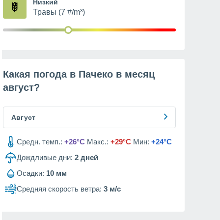
Низкий
Травы (7 #/m³)
Какая погода в Пачеко в месяц
август
?
Август
Средн. темп.:
+26°C
Макс.:
+29°C
Мин:
+24°C
Дождливые дни:
2
дней
Осадки:
10 мм
Средняя скорость ветра:
3 м/с