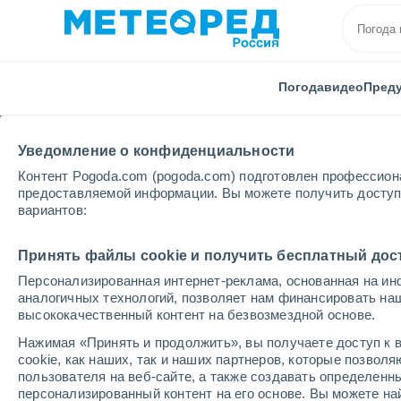
Погода
видео
Пред
Уведомление о конфиденциальности
Контент Pogoda.com (pogoda.com) подготовлен профессион
предоставляемой информации. Вы можете получить доступ 
вариантов:
Главная
Италия
Провинция Трапани
Пачеко
Принять файлы cookie и получить бесплатный дос
Персонализированная интернет-реклама, основанная на ин
Погода в Пачеко
аналогичных технологий, позволяет нам финансировать на
высококачественный контент на безвозмездной основе.
11:59
суббота
Нажимая «Принять и продолжить», вы получаете доступ к в
cookie, как наших, так и наших партнеров, которые позвол
пользователя на веб-сайте, а также создавать определенн
Солнечно
персонализированный контент на его основе. Вы можете 