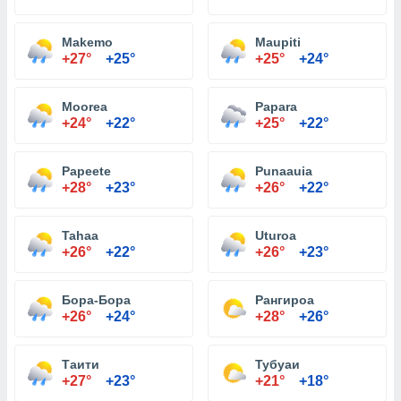
Makemo
Maupiti
+27°
+25°
+25°
+24°
Moorea
Papara
+24°
+22°
+25°
+22°
Papeete
Punaauia
+28°
+23°
+26°
+22°
Tahaa
Uturoa
+26°
+22°
+26°
+23°
Бора-Бора
Рангироа
+26°
+24°
+28°
+26°
Таити
Тубуаи
+27°
+23°
+21°
+18°