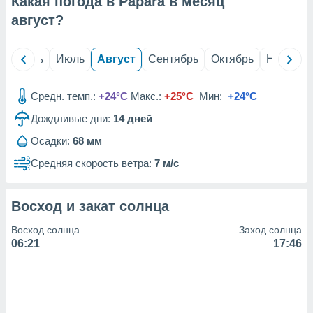
Какая погода в Papara в месяц
с помощью
или
август
?
данных из
чников,
и
й
Июнь
Июль
Август
Сентябрь
Октябрь
Ноябрь
вование
ие
Средн. темп.:
+24°C
Макс.:
+25°C
Мин:
+24°C
х данных
Дождливые дни:
14
дней
контента.
Осадки:
68 мм
ные
и
Средняя скорость ветра:
7 м/с
ция
м
я
Восход и закат солнца
рованная
Восход солнца
Заход солнца
нтент,
06:21
17:46
е
сти рекламы
ие сведения
и и