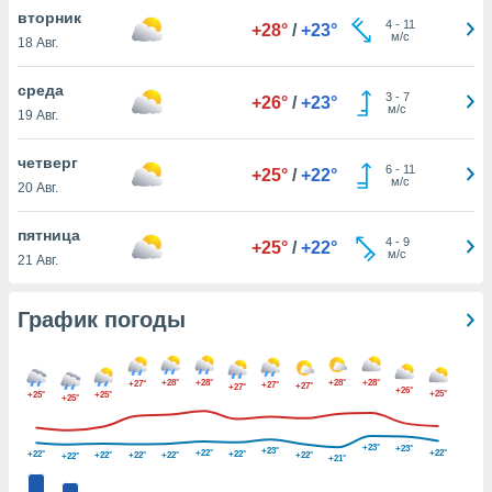
днако вы
вторник
4
-
11
+28°
/
+23°
сматривать
м/с
18 Авг.
изированную
среда
3
-
7
 можете
+26°
/
+23°
м/с
19 Авг.
от установки
ться
четверг
6
-
11
+25°
/
+22°
нашему веб-
м/с
20 Авг.
дписке,
у
пятница
4
-
9
».
+25°
/
+22°
м/с
21 Авг.
гласия мы и
ры
График погоды
 файлы
кальные
торы или
 технологии
+28°
+28°
+28°
+28°
+27°
+27°
+27°
+27°
+26°
+25°
+25°
+25°
+25°
я,
оступа и
ерсональных
+23°
+23°
+23°
+22°
+22°
+22°
+22°
+22°
+22°
+22°
+22°
+22°
+21°
их как
 о вашем