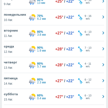
+25°
/
+22°
 и
13 мм
м/с
9 Авг.
ть действия
я на веб-
понедельник
же
70%
9
-
16
+25°
/
+22°
6.2 мм
м/с
пределенный
10 Авг.
обы
вам рекламу
вторник
80%
6
-
13
+27°
/
+22°
зированный
3.8 мм
м/с
11 Авг.
го основе.
айти
среда
ьную
90%
7
-
13
+28°
/
+22°
1.9 мм
м/с
12 Авг.
 в нашей
йлов cookie
ремя
четверг
80%
4
-
11
+28°
/
+22°
гласие,
5.7 мм
м/с
13 Авг.
опку
спользования
пятница
 cookie
80%
6
-
12
+27°
/
+22°
2.3 мм
м/с
14 Авг.
нную в
и нашего
суббота
60%
6
-
13
+27°
/
+23°
0.4 мм
м/с
15 Авг.
ОГО ВЫ