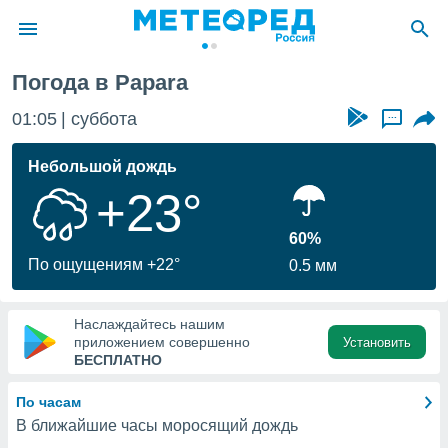
Полинезия
Papara
Погода в Papara
ие о
циальности
01:05
суббота
...
oda.com
)
Небольшой дождь
+23°
алами,
тировать
ество
60%
яемой
По ощущениям +22°
0.5 мм
. Вы можете
ступ к этому
используя
Наслаждайтесь нашим
едующих
приложением совершенно
Установить
БЕСПЛАТНО
файлы
По часам
олучить
В ближайшие часы моросящий дождь
й доступ