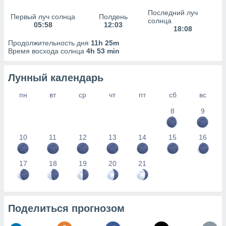
сервисов.
Последний луч
Первый луч солнца
Полдень
 наших 1199
солнца
05:58
12:03
неров
18:08
Продолжительность дня
11h 25m
Время восхода солнца
4h 53 min
Лунный календарь
пн
вт
ср
чт
пт
сб
вс
8
9
10
11
12
13
14
15
16
17
18
19
20
21
Поделиться прогнозом