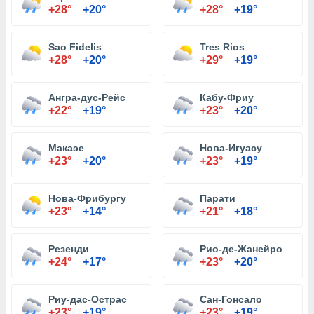
+28°
+20°
+28°
+19°
Sao Fidelis
Tres Rios
+28°
+20°
+29°
+19°
Ангра-дус-Рейс
Кабу-Фриу
+22°
+19°
+23°
+20°
Макаэе
Нова-Игуасу
+23°
+20°
+23°
+19°
Нова-Фрибургу
Парати
+23°
+14°
+21°
+18°
Резенди
Рио-де-Жанейро
+24°
+17°
+23°
+20°
Риу-дас-Острас
Сан-Гонсало
+23°
+19°
+23°
+19°