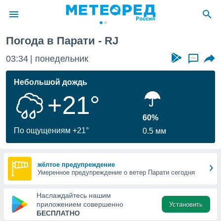
Погода в Парати - RJ
ие о
циальности
03:34
понедельник
...
oda.com
)
Небольшой дождь
+21°
алами,
тировать
ество
60%
яемой
По ощущениям +21°
0.5 мм
. Вы можете
ступ к этому
используя
едующих
жёлтое предупреждение
Умеренное предупреждение о ветер Парати сегодня
файлы
Наслаждайтесь нашим
олучить
приложением совершенно
Установить
й доступ
БЕСПЛАТНО