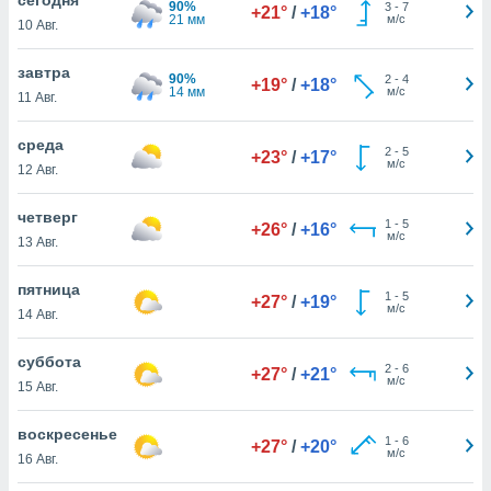
90%
 и
3
-
7
+21°
/
+18°
21 мм
м/с
10 Авг.
ть действия
я на веб-
же
завтра
90%
2
-
4
+19°
/
+18°
пределенный
14 мм
м/с
11 Авг.
обы
вам рекламу
среда
2
-
5
зированный
+23°
/
+17°
м/с
12 Авг.
го основе.
айти
ьную
четверг
1
-
5
+26°
/
+16°
 в нашей
м/с
13 Авг.
йлов cookie
ремя
пятница
1
-
5
гласие,
+27°
/
+19°
м/с
14 Авг.
опку
спользования
суббота
 cookie
2
-
6
+27°
/
+21°
м/с
нную в
15 Авг.
и нашего
воскресенье
1
-
6
+27°
/
+20°
м/с
16 Авг.
ОГО ВЫ