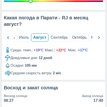
с помощью
или
данных из
чников,
Какая погода в Парати - RJ в месяц
и
вование
август
?
ие
х данных
й
Июнь
Июль
Август
Сентябрь
Октябрь
Ноябрь
контента.
ные
Средн. темп.:
+19°C
Макс.:
+22°C
Мин:
+17°C
и
Дождливые дни:
12
дней
ция
м
Осадки:
105 мм
я
Средняя скорость ветра:
2 м/с
рованная
нтент,
е
Восход и закат солнца
сти рекламы
Восход солнца
Заход солнца
ие сведения
06:27
17:40
и и