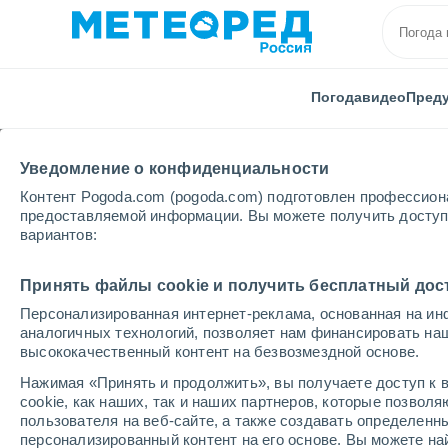
Погода
видео
Пред
Уведомление о конфиденциальности
Контент Pogoda.com (pogoda.com) подготовлен профессион
предоставляемой информации. Вы можете получить доступ 
вариантов:
Главная
Чили
Регион Мауле
Парраль
Принять файлы cookie и получить бесплатный дос
Персонализированная интернет-реклама, основанная на ин
Погода в Паррале
аналогичных технологий, позволяет нам финансировать на
высококачественный контент на безвозмездной основе.
17:46
четверг
Нажимая «Принять и продолжить», вы получаете доступ к в
cookie, как наших, так и наших партнеров, которые позвол
пользователя на веб-сайте, а также создавать определенн
Облачно и ясно
персонализированный контент на его основе. Вы можете 