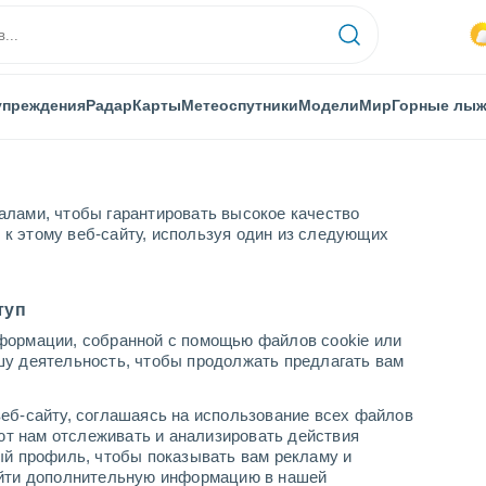
упреждения
Радар
Карты
Метеоспутники
Модели
Мир
Горные лы
алами, чтобы гарантировать высокое качество
к этому веб-сайту, используя один из следующих
туп
формации, собранной с помощью файлов cookie или
шу деятельность, чтобы продолжать предлагать вам
...
еб-сайту, соглашаясь на использование всех файлов
яют нам отслеживать и анализировать действия
По часам
ый профиль, чтобы показывать вам рекламу и
В ближайшие часы переменная
найти дополнительную информацию в нашей
облачность