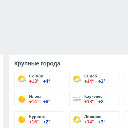
Крупные города
Colbún
Curicó
+13°
+4°
+14°
+3°
Илока
Каукенес
+14°
+6°
+13°
+2°
Курепто
Линарес
+16°
+2°
+14°
+3°