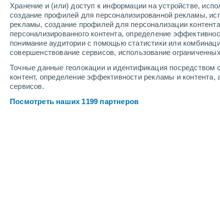
Хранение и (или) доступ к информации на устройстве, исп
6
-
12
м/с
4
-
9
м/с
4
4
-
9
м/с
создание профилей для персонализированной рекламы, ис
рекламы, создание профилей для персонализации контент
персонализированного контента, определение эффективнос
Погода в Паррале cегодня
, 6 август
понимание аудитории с помощью статистики или комбинаци
совершенствование сервисов, использование ограниченных
Облачно и ясн
+11°
17:00
Точные данные геолокации и идентификация посредством с
Ощущаемая т.
+
контент, определение эффективности рекламы и контента, 
сервисов.
Облачно и ясн
+9°
18:00
Посмотреть наших 1199 партнеров
Ощущаемая т.
+
Облачно и ясн
+8°
19:00
Ощущаемая т.
+
Ясное небо
+7°
20:00
Ощущаемая т.
+
Ясное небо
+6°
21:00
Ощущаемая т.
+