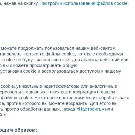
е, нажав на кнопку
Настройки использования файлов cookie
,
Вероятность заморозков
Завтра ранним утром
дный
но можете продолжать пользоваться нашим веб-сайтом
становлены только те файлы cookie, которые необходимы
й радар
Метеоспутники
Модели
 cookie не будут использоваться для анализа действий или
ко вы сможете просматривать общую
установки cookie и воспользоваться доступом к нашему
кресенье
понедельник
вторник
среда
cookie, уникальные идентификаторы или аналогичные
9 Авг.
10 Авг.
11 Авг.
12 Авг.
 персональных данных, таких как информация о вашем
ы файлов cookie. Некоторые поставщики могут обрабатывать
а, против которого вы можете возразить. Для этого вы
ть против обработки данных, нажав «
Настроить
» или
йте.
12°
/
-2°
+12°
/
-2°
+12°
/
+1°
+16°
/
+1°
ющим образом: