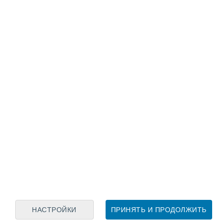
Лунный календарь
пн
вт
ср
чт
пт
сб
вс
6
7
8
9
10
11
12
13
14
15
16
17
18
19
НАСТРОЙКИ
ПРИНЯТЬ И ПРОДОЛЖИТЬ