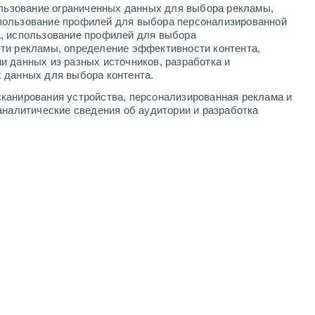
ользование ограниченных данных для выбора рекламы,
-
9
м/с
1
-
4
м/с
1
-
5
м/с
2
-
7
м/с
пользование профилей для выбора персонализированной
а, использование профилей для выбора
ти рекламы, определение эффективности контента,
а
и данных из разных источников, разработка и
 данных для выбора контента.
о
юго-западный
0 Низкий
канирования устройства, персонализированная реклама и
11°
4
-
8 м/с
FPS:
нет
аналитические сведения об аудитории и разработка
о
юго-западный
0 Низкий
8°
4
-
7 м/с
FPS:
нет
о
юго-западный
0 Низкий
6°
4
-
7 м/с
FPS:
нет
юго-западный
0 Низкий
5°
4
-
8 м/с
FPS:
нет
южный
0 Низкий
4°
4
-
8 м/с
FPS:
нет