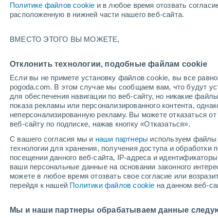
Политике файлов cookie
и в любое время отозвать согласи
+9°
расположенную в нижней части нашего веб-сайта.
ВМЕСТО ЭТОГО ВЫ МОЖЕТЕ,
юго-запа
По ощущениям +8°
4
-
7 м/с
Отклонить технологии, подобные файлам cookie
Если вы не примете установку файлов cookie, вы все рав
pogoda.com. В этом случае мы сообщаем вам, что будут у
Погода на 1 – 7 дней
Карта облачности
Дождево
для обеспечения навигации по веб-сайту, но никакие файлы
показа рекламы или персонализированного контента, одна
неперсонализированную рекламу. Вы можете отказаться от 
веб-сайту по подписке, нажав кнопку «Отказаться».
завтра
суббота
вос
cегодня
С вашего согласия мы и
наши партнеры
используем файлы 
7 Авг.
8 Авг.
6 Авг.
технологии для хранения, получения доступа и обработки
посещении данного веб-сайта, IP-адреса и идентификатор
ваши персональные данные на основании законного интерес
можете в любое время отозвать свое согласие или возрази
90%
90%
перейдя к нашей
Политики файлов cookie
на данном веб-са
4.8 мм
14 мм
+10°
/
-1°
+8°
/
+1°
+
+13°
/
+2°
Мы и наши партнеры обрабатываем данные следу