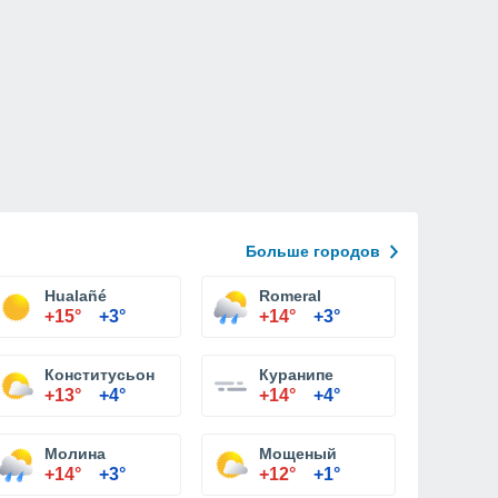
Больше городов
Hualañé
Romeral
+15°
+3°
+14°
+3°
Конститусьон
Куранипе
+13°
+4°
+14°
+4°
Молина
Мощеный
+14°
+3°
+12°
+1°