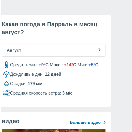
Какая погода в Парраль в месяц
август
?
Август
Средн. темп.:
+9°C
Макс.:
+14°C
Мин:
+5°C
Дождливые дни:
12
дней
Осадки:
179 мм
Средняя скорость ветра:
3 м/с
видео
Больше видео