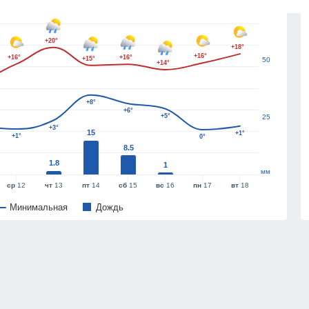
75
+20°
+18°
+16°
+16°
+16°
+15°
50
+14°
+8°
+6°
+5°
25
+3°
15
+1°
+1°
0°
8.5
1.8
1
мм
ср
12
чт
13
пт
14
сб
15
вс
16
пн
17
вт
18
Минимальная
Дождь