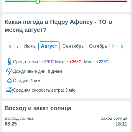
с помощью
или
данных из
чников,
Какая погода в Педру Афонсу - TO в
и
вование
месяц
август
?
ие
х данных
й
Июнь
Июль
Август
Сентябрь
Октябрь
Ноябрь
контента.
ные
Средн. темп.:
+29°C
Макс.:
+36°C
Мин:
+22°C
и
Дождливые дни:
0
дней
ция
м
Осадки:
1 мм
я
Средняя скорость ветра:
3 м/с
рованная
нтент,
е
Восход и закат солнца
сти рекламы
Восход солнца
Заход солнца
ие сведения
06:25
18:11
и и