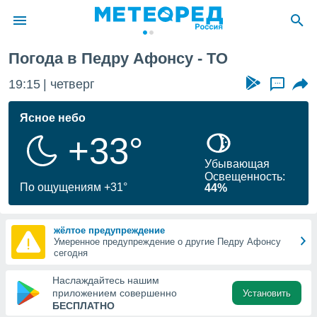
Погода в Педру Афонсу - TO
ие о
циальности
19:15
четверг
...
oda.com
)
Ясное небо
+33°
алами,
тировать
Убывающая
ество
Освещенность:
яемой
По ощущениям +31°
44%
. Вы можете
ступ к этому
используя
жёлтое предупреждение
едующих
Умеренное предупреждение о другие Педру Афонсу
сегодня
файлы
Наслаждайтесь нашим
олучить
приложением совершенно
Установить
й доступ
БЕСПЛАТНО