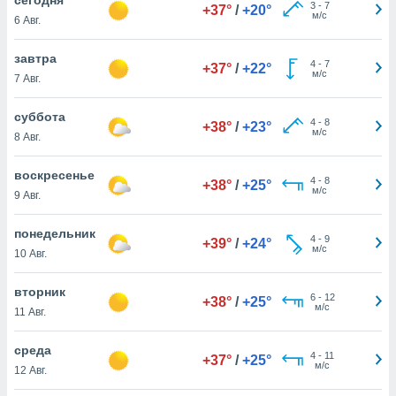
 и
3
-
7
+37°
/
+20°
м/с
6 Авг.
ть действия
я на веб-
же
завтра
4
-
7
+37°
/
+22°
пределенный
м/с
7 Авг.
обы
вам рекламу
суббота
4
-
8
зированный
+38°
/
+23°
м/с
8 Авг.
го основе.
айти
ьную
воскресенье
4
-
8
+38°
/
+25°
 в нашей
м/с
9 Авг.
йлов cookie
ремя
понедельник
4
-
9
гласие,
+39°
/
+24°
м/с
10 Авг.
опку
спользования
вторник
 cookie
6
-
12
+38°
/
+25°
м/с
нную в
11 Авг.
и нашего
среда
4
-
11
+37°
/
+25°
м/с
12 Авг.
ОГО ВЫ