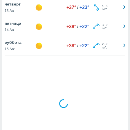
четверг
4
-
9
+37°
/
+23°
м/с
13 Авг.
и,
 файлам
пятница
3
-
8
+38°
/
+22°
м/с
14 Авг.
примете
айлов
суббота
2
-
8
+38°
/
+22°
се равно
м/с
15 Авг.
должать
ся нашим
pogoda.com.
ае мы
м, что
овлены
айлы cookie,
обходимы
ения
 веб-сайту,
файлы cookie
пользоваться
 действий
рекламы или
рованного