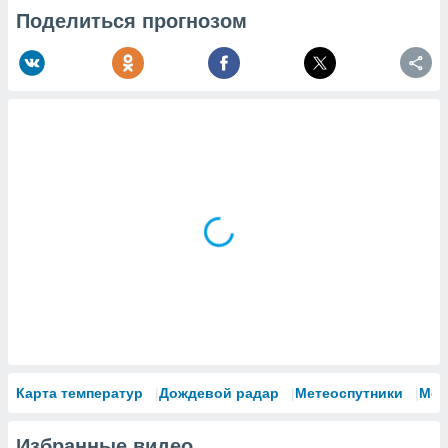
Поделиться прогнозом
Карта температур
Дождевой радар
Метеоспутники
Мод
Избранные видео