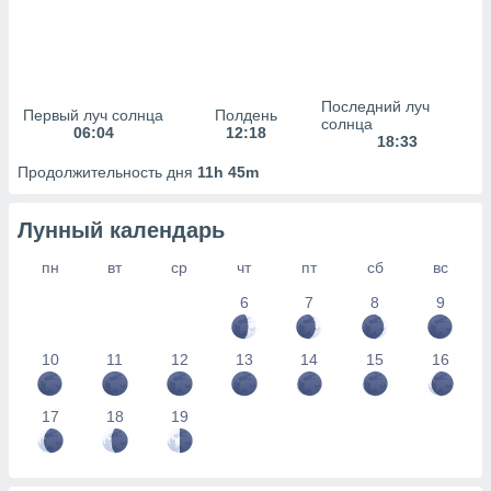
сервисов.
 наших 1199
неров
Последний луч
Первый луч солнца
Полдень
солнца
06:04
12:18
18:33
Продолжительность дня
11h 45m
Лунный календарь
пн
вт
ср
чт
пт
сб
вс
6
7
8
9
10
11
12
13
14
15
16
17
18
19