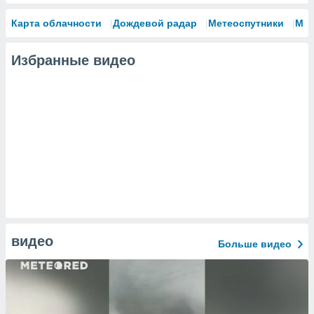
Карта облачности
Дождевой радар
Метеоспутники
Мо
Избранные видео
видео
Больше видео