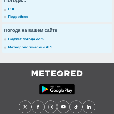
Погода...
PDF
Подробнее
Погода на вашем сайте
Виджет погода.com
Метеорологический API