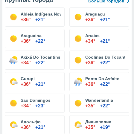
Больше городов
Aldeia Indígena Nova Tytemã
Araguaçu
+36°
+21°
+36°
+21°
Araguaina
Arraias
+36°
+22°
+34°
+21°
Axixá Do Tocantins
Coolinas Do Tocantins
+34°
+22°
+36°
+22°
Gurupi
Ponta Do Asfalto
+36°
+21°
+36°
+22°
Sao Domingos
Wanderlandia
+34°
+23°
+35°
+22°
Адольфо
Дианополис
+36°
+21°
+35°
+19°