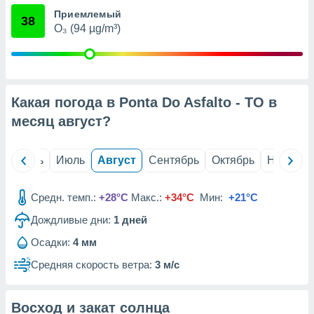
с помощью
Приемлемый
или
38
данных из
O₃ (94 µg/m³)
чников,
и
вование
ие
Какая погода в Ponta Do Asfalto - TO в
х данных
месяц
август
?
контента.
ные
и
й
Июнь
Июль
Август
Сентябрь
Октябрь
Ноябрь
ция
м
я
Средн. темп.:
+28°C
Макс.:
+34°C
Мин:
+21°C
Дождливые дни:
1
дней
рованная
нтент,
Осадки:
4 мм
е
сти рекламы
Средняя скорость ветра:
3 м/с
ие сведения
и и
Восход и закат солнца