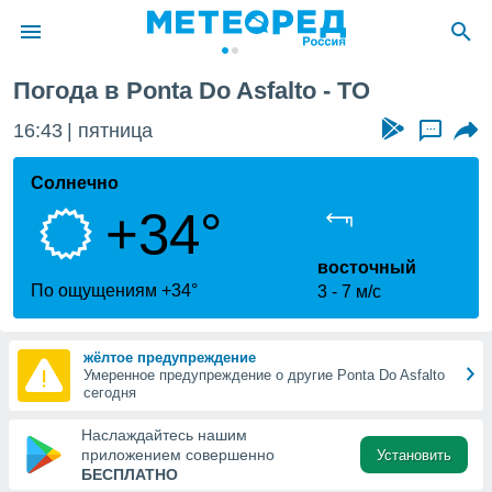
Погода в Ponta Do Asfalto - TO
ие о
циальности
16:43
пятница
...
oda.com
)
Солнечно
+34°
алами,
тировать
ество
восточный
яемой
По ощущениям +34°
3
7 м/с
. Вы можете
ступ к этому
используя
жёлтое предупреждение
едующих
Умеренное предупреждение о другие Ponta Do Asfalto
сегодня
файлы
Наслаждайтесь нашим
олучить
приложением совершенно
Установить
й доступ
БЕСПЛАТНО