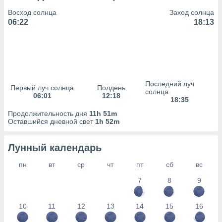
сервисов.
Восход солнца
Заход солнца
 наших 1199
06:22
18:13
неров
Последний луч
Первый луч солнца
Полдень
солнца
06:01
12:18
18:35
Продолжительность дня
11h 51m
Оставшийся дневной свет
1h 52m
Лунный календарь
пн
вт
ср
чт
пт
сб
вс
7
8
9
10
11
12
13
14
15
16