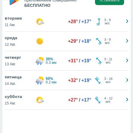
приложением совершенно
Установить
БЕСПЛАТНО
и,
вторник
3
-
9
+28°
/
+17°
 файлам
м/с
11 Авг.
примете
среда
3
-
9
+29°
/
+18°
айлов
м/с
12 Авг.
се равно
должать
четверг
ся нашим
30%
3
-
11
+31°
/
+19°
0.3 мм
м/с
pogoda.com.
13 Авг.
ае мы
м, что
пятница
50%
3
-
16
+32°
/
+19°
овлены
0.2 мм
м/с
14 Авг.
айлы cookie,
обходимы
суббота
ения
4
-
12
+27°
/
+17°
м/с
 веб-сайту,
15 Авг.
файлы cookie
пользоваться
 действий
рекламы или
рованного