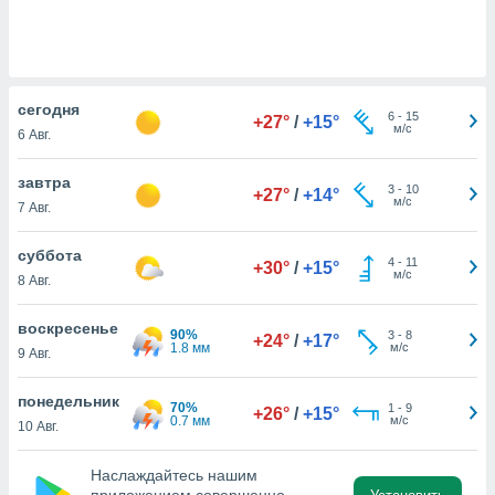
 и
ть действия
я на веб-
же
пределенный
cегодня
обы
6
-
15
+27°
/
+15°
м/с
вам рекламу
6 Авг.
зированный
го основе.
завтра
3
-
10
+27°
/
+14°
айти
м/с
7 Авг.
ьную
 в нашей
суббота
йлов cookie
4
-
11
+30°
/
+15°
м/с
ремя
8 Авг.
гласие,
опку
воскресенье
90%
3
-
8
+24°
/
+17°
спользования
1.8 мм
м/с
9 Авг.
 cookie
нную в
понедельник
и нашего
70%
1
-
9
+26°
/
+15°
0.7 мм
м/с
10 Авг.
ОГО ВЫ
Наслаждайтесь нашим