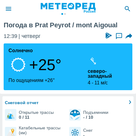
Aigoual
Погода в Prat Peyrot / mont Aigoual
ие о
циальности
12:39
четверг
...
oda.com
)
Солнечно
+25°
алами,
тировать
северо-
ество
западный
яемой
По ощущениям +26°
4
11 м/с
. Вы можете
ступ к этому
используя
едующих
Снеговой отчет
Открытые трассы
Подъемники
0 / 11
- / 10
файлы
олучить
Катабельные трассы
й доступ
Снег
(км)
-