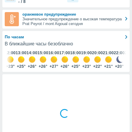
- / 8
ированная
клама,
на
оранжевое предупреждение
 собранной
Значительное предупреждение о высокая температура
Prat Peyrot / mont Aigoual сегодня
файлов
аналогичных
 позволяет
По часам
ПРИНЯТЬ
ировать
И
В ближайшие часы безоблачно
ьность,
ПРОДОЛЖИТЬ
олжать
:00
12:00
13:00
14:00
15:00
16:00
17:00
18:00
19:00
20:00
21:00
22:00
23:
вам
ственный
НАСТРОЙКИ
2°
+23°
+25°
+26°
+26°
+27°
+26°
+25°
+23°
+22°
+21°
+20°
+1
ой основе.
ринять и
, вы
оступ к веб-
ашаясь на
ие всех
ie, как
и наших
которые
нам