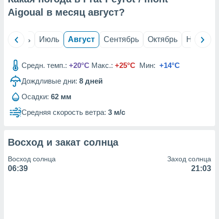
сервисов.
Aigoual в месяц
август
?
 наших 1199
неров
й
Июнь
Июль
Август
Сентябрь
Октябрь
Ноябрь
Средн. темп.:
+20°C
Макс.:
+25°C
Мин:
+14°C
Дождливые дни:
8
дней
Осадки:
62 мм
Средняя скорость ветра:
3 м/с
Восход и закат солнца
Восход солнца
Заход солнца
06:39
21:03