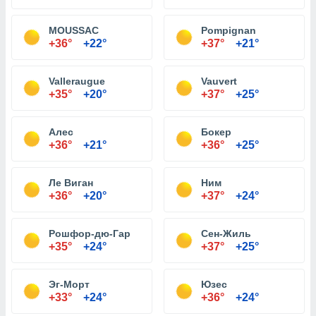
MOUSSAC
Pompignan
+36°
+22°
+37°
+21°
Valleraugue
Vauvert
+35°
+20°
+37°
+25°
Алес
Бокер
+36°
+21°
+36°
+25°
Ле Виган
Ним
+36°
+20°
+37°
+24°
Рошфор-дю-Гар
Сен-Жиль
+35°
+24°
+37°
+25°
Эг-Морт
Юзес
+33°
+24°
+36°
+24°