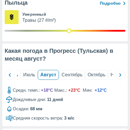
с помощью
Пыльца
Подробно
или
данных из
Умеренный
чников,
Травы (27 #/m³)
и
вование
ие
х данных
Какая погода в Прогресс (Тульская) в
контента.
месяц
август
?
ные
и
ция
й
Июнь
Июль
Август
Сентябрь
Октябрь
Ноябрь
м
я
Средн. темп.:
+18°C
Макс.:
+23°C
Мин:
+12°C
рованная
нтент,
Дождливые дни:
11
дней
е
Осадки:
68 мм
сти рекламы
Средняя скорость ветра:
3 м/с
ие сведения
и и