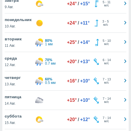
завтра
 и
5
-
11
+24°
/
+15°
м/с
9 Авг.
ть действия
я на веб-
же
понедельник
3
-
5
+24°
/
+11°
пределенный
м/с
10 Авг.
обы
вам рекламу
вторник
80%
зированный
5
-
10
+25°
/
+14°
1 мм
м/с
11 Авг.
го основе.
айти
ьную
среда
70%
6
-
14
+20°
/
+13°
 в нашей
0.7 мм
м/с
12 Авг.
йлов cookie
ремя
четверг
60%
7
-
13
гласие,
+16°
/
+10°
0.5 мм
м/с
13 Авг.
опку
спользования
 cookie
пятница
7
-
14
+15°
/
+10°
нную в
м/с
14 Авг.
и нашего
суббота
7
-
14
+20°
/
+12°
м/с
15 Авг.
ОГО ВЫ