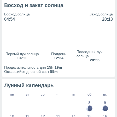
сервисов.
Восход и закат солнца
 наших 1199
неров
Восход солнца
Заход солнца
04:54
20:13
Последний луч
Первый луч солнца
Полдень
солнца
04:11
12:34
20:55
Продолжительность дня
15h 19m
Оставшийся дневной свет
55m
Лунный календарь
пн
вт
ср
чт
пт
сб
вс
8
9
10
11
12
13
14
15
16