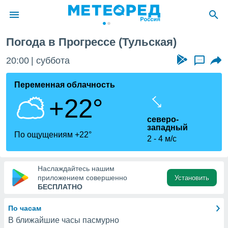
Погода в Прогрессе (Тульская)
ие о
циальности
20:00
суббота
...
oda.com
)
Переменная облачность
+22°
алами,
тировать
северо-
ество
западный
яемой
По ощущениям +22°
2
4 м/с
. Вы можете
ступ к этому
используя
едующих
Наслаждайтесь нашим
приложением совершенно
Установить
БЕСПЛАТНО
файлы
олучить
По часам
й доступ
В ближайшие часы пасмурно