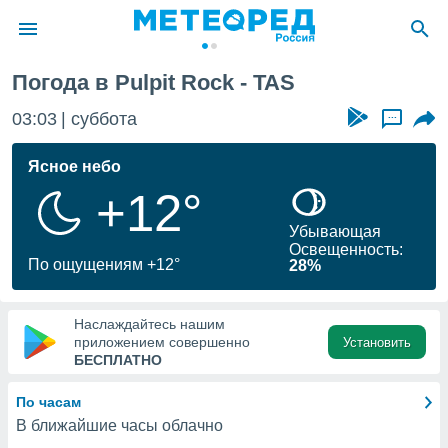
Погода в Pulpit Rock - TAS
ие о
циальности
03:03
суббота
...
oda.com
)
Ясное небо
+12°
алами,
тировать
Убывающая
ество
Освещенность:
яемой
По ощущениям +12°
28%
. Вы можете
ступ к этому
используя
Наслаждайтесь нашим
едующих
приложением совершенно
Установить
БЕСПЛАТНО
файлы
По часам
олучить
В ближайшие часы облачно
й доступ