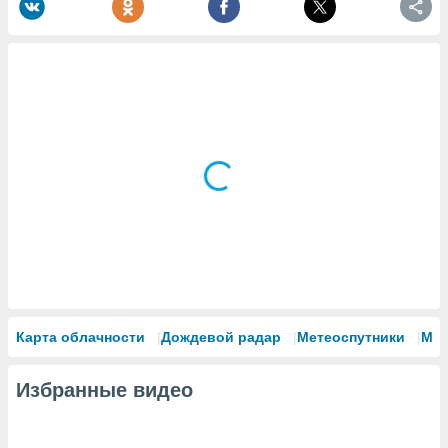
Карта облачности
Дождевой радар
Метеоспутники
Мо
Избранные видео