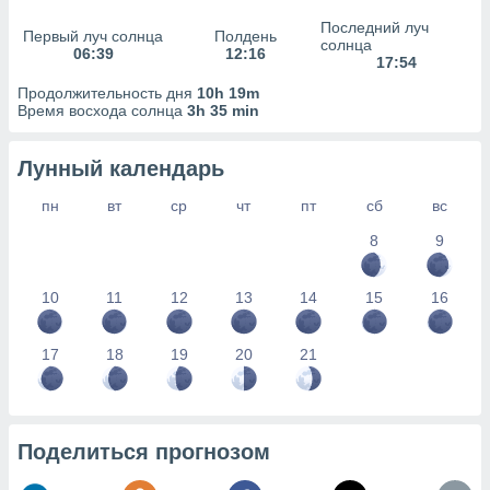
сервисов.
Последний луч
Первый луч солнца
Полдень
 наших 1199
солнца
06:39
12:16
неров
17:54
Продолжительность дня
10h 19m
Время восхода солнца
3h 35 min
Лунный календарь
пн
вт
ср
чт
пт
сб
вс
8
9
10
11
12
13
14
15
16
17
18
19
20
21
Поделиться прогнозом