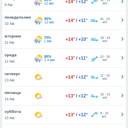
+14°
/
+12°
 и
12 мм
м/с
9 Авг.
ть действия
я на веб-
понедельник
же
90%
16
-
23
+14°
/
+11°
12 мм
м/с
пределенный
10 Авг.
обы
вам рекламу
вторник
70%
18
-
24
+14°
/
+10°
зированный
1 мм
м/с
11 Авг.
го основе.
айти
среда
ьную
80%
13
-
18
+13°
/
+11°
2.4 мм
м/с
12 Авг.
 в нашей
йлов cookie
ремя
четверг
11
-
15
+14°
/
+12°
гласие,
м/с
13 Авг.
опку
спользования
пятница
 cookie
10
-
13
+13°
/
+12°
м/с
14 Авг.
нную в
и нашего
суббота
8
-
10
+13°
/
+12°
м/с
15 Авг.
ОГО ВЫ