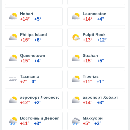
Hobart
Launceston
+14°
+5°
+14°
+4°
Philips Island
Pulpit Rock
+16°
+6°
+13°
+12°
Queenstown
Strahan
+15°
+4°
+15°
+5°
Tasmania
Tiberias
+7°
0°
+11°
+1°
аэропорт Лонсестон
аэропорт Хобарт
+12°
+2°
+14°
+3°
Восточный Девонпорт
Маккуори
+11°
+3°
+5°
+3°