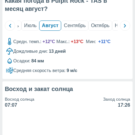
Какая погода в Pulpit Rock - TAS в
с помощью
или
месяц
август
?
данных из
чников,
и
й
Июнь
Июль
Август
Сентябрь
Октябрь
Ноябрь
вование
ие
Средн. темп.:
+12°C
Макс.:
+13°C
Мин:
+11°C
х данных
Дождливые дни:
13
дней
контента.
Осадки:
84 мм
ные
и
Средняя скорость ветра:
9 м/с
ция
м
я
Восход и закат солнца
рованная
Восход солнца
Заход солнца
нтент,
07:07
17:26
е
сти рекламы
ие сведения
и и