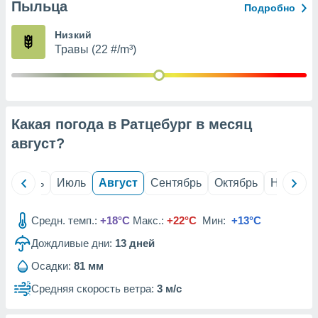
с помощью
Пыльца
Подробно
или
данных из
Низкий
чников,
Травы (22 #/m³)
и
вование
ие
х данных
Какая погода в Ратцебург в месяц
контента.
август
?
ные
и
ция
й
Июнь
Июль
Август
Сентябрь
Октябрь
Ноябрь
м
я
Средн. темп.:
+18°C
Макс.:
+22°C
Мин:
+13°C
рованная
нтент,
Дождливые дни:
13
дней
е
Осадки:
81 мм
сти рекламы
Средняя скорость ветра:
3 м/с
ие сведения
и и