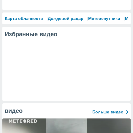
Карта облачности
Дождевой радар
Метеоспутники
Мо
Избранные видео
видео
Больше видео