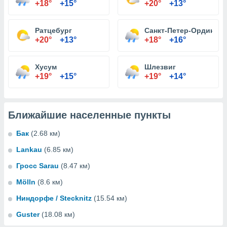
+18°
+15°
+20°
+13°
Ратцебург
Санкт-Петер-Ординг
+20°
+13°
+18°
+16°
Хусум
Шлезвиг
+19°
+15°
+19°
+14°
Ближайшие населенные пункты
Бак
(2.68 км)
Lankau
(6.85 км)
Гросс Sarau
(8.47 км)
Mölln
(8.6 км)
Ниндорфе / Stecknitz
(15.54 км)
Guster
(18.08 км)