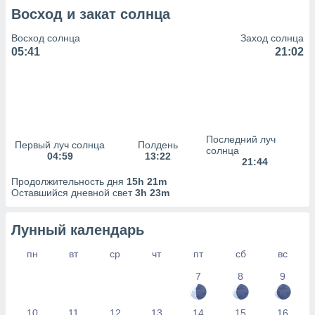
сервисов.
Восход и закат солнца
 наших 1199
неров
Восход солнца
Заход солнца
05:41
21:02
Последний луч
Первый луч солнца
Полдень
солнца
04:59
13:22
21:44
Продолжительность дня
15h 21m
Оставшийся дневной свет
3h 23m
Лунный календарь
пн
вт
ср
чт
пт
сб
вс
7
8
9
10
11
12
13
14
15
16