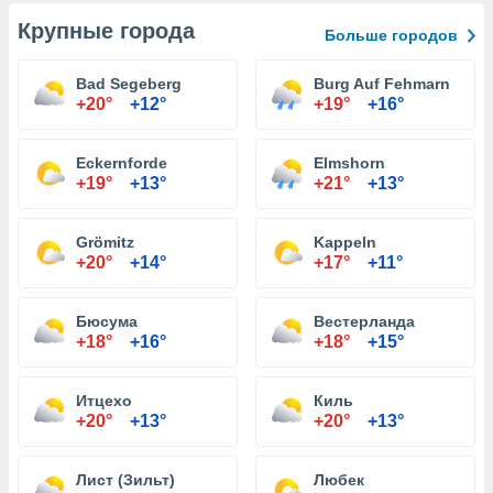
Крупные города
Больше городов
Bad Segeberg
Burg Auf Fehmarn
+20°
+12°
+19°
+16°
Eckernforde
Elmshorn
+19°
+13°
+21°
+13°
Grömitz
Kappeln
+20°
+14°
+17°
+11°
Бюсума
Вестерланда
+18°
+16°
+18°
+15°
Итцехо
Киль
+20°
+13°
+20°
+13°
Лист (Зильт)
Любек