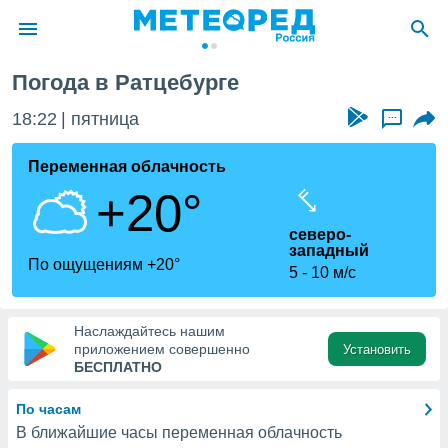
Погода в Ратцебурге
ие о
циальности
18:22
пятница
...
oda.com
)
Переменная облачность
+20°
алами,
тировать
северо-
ество
западный
яемой
По ощущениям +20°
5
10 м/с
. Вы можете
ступ к этому
используя
едующих
Наслаждайтесь нашим
приложением совершенно
Установить
БЕСПЛАТНО
файлы
олучить
По часам
й доступ
В ближайшие часы переменная облачность