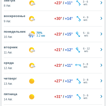
завтра
 и
3
-
6
+23°
/
+11°
м/с
8 Авг.
ть действия
я на веб-
же
воскресенье
4
-
9
+30°
/
+14°
пределенный
м/с
9 Авг.
обы
вам рекламу
понедельник
70%
зированный
5
-
11
+23°
/
+15°
3.2 мм
м/с
10 Авг.
го основе.
айти
ьную
вторник
6
-
12
+21°
/
+12°
 в нашей
м/с
11 Авг.
йлов cookie
ремя
среда
3
-
8
гласие,
+23°
/
+11°
м/с
12 Авг.
опку
спользования
 cookie
четверг
3
-
8
+27°
/
+12°
нную в
м/с
13 Авг.
и нашего
пятница
3
-
6
+31°
/
+15°
м/с
14 Авг.
ОГО ВЫ