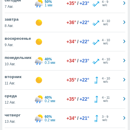
50%
 и
4
-
9
+35°
/
+23°
1 мм
м/с
7 Авг.
ть действия
я на веб-
же
завтра
4
-
10
+36°
/
+22°
пределенный
м/с
8 Авг.
обы
вам рекламу
воскресенье
4
-
10
зированный
+34°
/
+22°
м/с
9 Авг.
го основе.
айти
ьную
понедельник
40%
4
-
10
+34°
/
+23°
 в нашей
0.3 мм
м/с
10 Авг.
йлов cookie
ремя
вторник
4
-
10
гласие,
+35°
/
+22°
м/с
11 Авг.
опку
спользования
среда
 cookie
40%
4
-
11
+35°
/
+22°
0.2 мм
м/с
нную в
12 Авг.
и нашего
четверг
60%
3
-
9
+34°
/
+21°
0.2 мм
м/с
13 Авг.
ОГО ВЫ