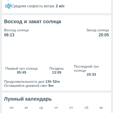
сервисов.
Средняя скорость ветра:
2 м/с
 наших 1199
неров
Восход и закат солнца
Восход солнца
Заход солнца
06:13
20:05
Последний луч
Первый луч солнца
Полдень
солнца
05:45
13:09
20:33
Продолжительность дня
13h 52m
Оставшийся дневной свет
8m
Лунный календарь
пн
вт
ср
чт
пт
сб
вс