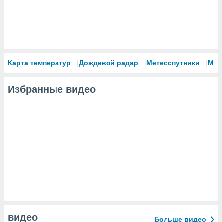
Карта температур
Дождевой радар
Метеоспутники
Мод
Избранные видео
видео
Больше видео