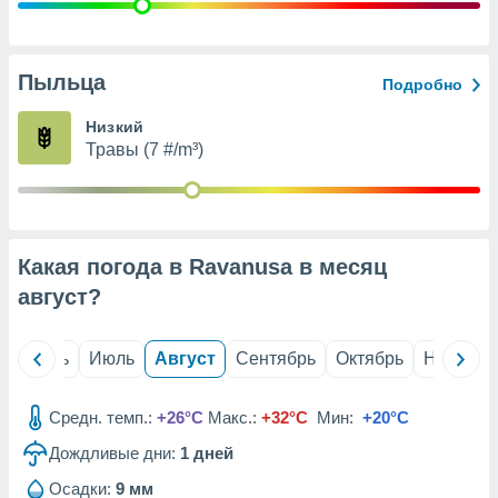
с помощью
или
данных из
чников,
Пыльца
Подробно
и
вование
Низкий
Травы (7 #/m³)
ие
х данных
контента.
ные
и
Какая погода в Ravanusa в месяц
ция
м
август
?
я
рованная
й
Июнь
Июль
Август
Сентябрь
Октябрь
Ноябрь
нтент,
е
сти рекламы
Средн. темп.:
+26°C
Макс.:
+32°C
Мин:
+20°C
Дождливые дни:
1
дней
ие сведения
и и
Осадки:
9 мм