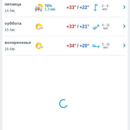
пятница
70%
2
-
9
+33°
/
+22°
1.3 мм
м/с
14 Авг.
и,
 файлам
суббота
4
-
11
+33°
/
+21°
м/с
15 Авг.
примете
айлов
воскресенье
3
-
11
+34°
/
+20°
се равно
м/с
16 Авг.
должать
ся нашим
pogoda.com.
ае мы
м, что
овлены
айлы cookie,
обходимы
ения
 веб-сайту,
файлы cookie
пользоваться
 действий
рекламы или
рованного