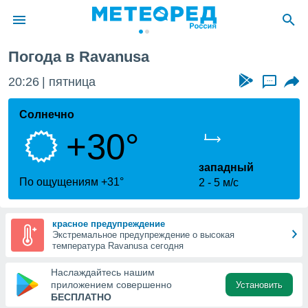
Погода в Ravanusa
ие о
циальности
20:26
пятница
...
oda.com
)
Солнечно
+30°
алами,
тировать
ество
западный
яемой
По ощущениям +31°
2
5 м/с
. Вы можете
ступ к этому
используя
красное предупреждение
едующих
Экстремальное предупреждение о высокая
температура Ravanusa сегодня
файлы
Наслаждайтесь нашим
олучить
приложением совершенно
Установить
й доступ
БЕСПЛАТНО