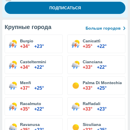
Крупные города
Больше городов
Burgio
Canicattì
+34°
+23°
+35°
+22°
Casteltermini
Cianciana
+34°
+22°
+33°
+22°
Menfi
Palma Di Montechiaro
+37°
+25°
+33°
+25°
Racalmuto
Raffadali
+35°
+22°
+33°
+23°
Ravanusa
Siculiana
+35°
+23°
+32°
+25°