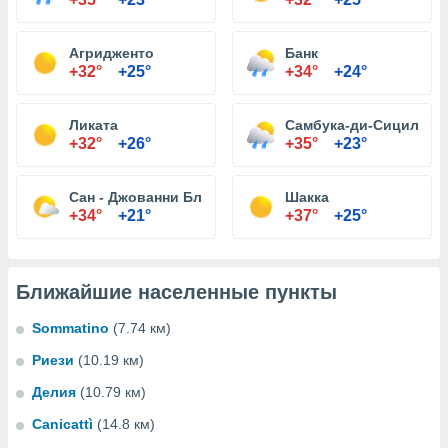
Агридженто
Банк
+32°
+25°
+34°
+24°
Ликата
Самбука-ди-Сицилия
+32°
+26°
+35°
+23°
Сан - Джованни Близнецы
Шакка
+34°
+21°
+37°
+25°
Ближайшие населенные пункты
Sommatino
(7.74 км)
Риези
(10.19 км)
Делия
(10.79 км)
Canicattì
(14.8 км)