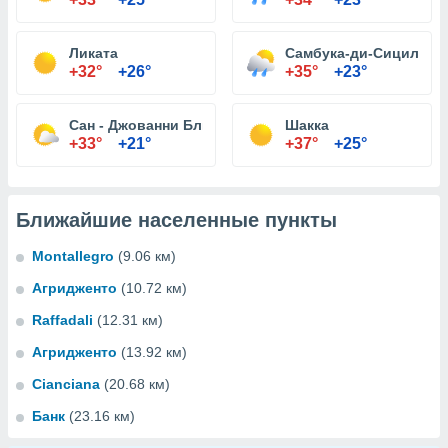
Ликата
Самбука-ди-Сицилия
+32°
+26°
+35°
+23°
Сан - Джованни Близнецы
Шакка
+33°
+21°
+37°
+25°
Ближайшие населенные пункты
Montallegro
(9.06 км)
Агридженто
(10.72 км)
Raffadali
(12.31 км)
Агридженто
(13.92 км)
Cianciana
(20.68 км)
Банк
(23.16 км)