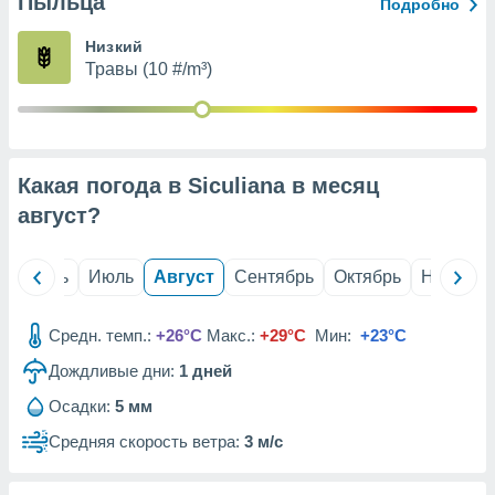
Пыльца
с помощью
Подробно
или
данных из
Низкий
чников,
Травы (10 #/m³)
и
вование
ие
х данных
Какая погода в Siculiana в месяц
контента.
август
?
ные
и
ция
й
Июнь
Июль
Август
Сентябрь
Октябрь
Ноябрь
м
я
Средн. темп.:
+26°C
Макс.:
+29°C
Мин:
+23°C
рованная
Дождливые дни:
1
дней
нтент,
е
Осадки:
5 мм
сти рекламы
Средняя скорость ветра:
3 м/с
ие сведения
и и