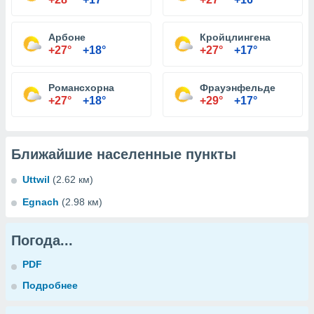
Арбоне
Кройцлингена
+27°
+18°
+27°
+17°
Романсхорна
Фрауэнфельде
+27°
+18°
+29°
+17°
Ближайшие населенные пункты
Uttwil
(2.62 км)
Egnach
(2.98 км)
Погода...
PDF
Подробнее