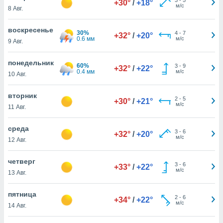
+30°
/
+18°
 и
м/с
8 Авг.
ть действия
я на веб-
воскресенье
же
30%
4
-
7
+32°
/
+20°
0.6 мм
м/с
пределенный
9 Авг.
обы
вам рекламу
понедельник
60%
3
-
9
+32°
/
+22°
зированный
0.4 мм
м/с
10 Авг.
го основе.
айти
вторник
ьную
2
-
5
+30°
/
+21°
м/с
11 Авг.
 в нашей
йлов cookie
ремя
среда
3
-
6
+32°
/
+20°
гласие,
м/с
12 Авг.
опку
спользования
четверг
 cookie
3
-
6
+33°
/
+22°
м/с
13 Авг.
нную в
и нашего
пятница
2
-
6
+34°
/
+22°
м/с
14 Авг.
ОГО ВЫ