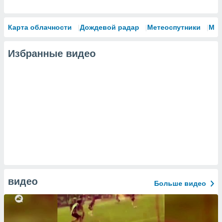
Карта облачности
Дождевой радар
Метеоспутники
Мо
Избранные видео
видео
Больше видео