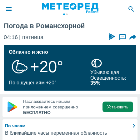
Погода в Романсхорной
ие о
циальности
04:16
пятница
...
oda.com
)
Облачно и ясно
+20°
алами,
тировать
Убывающая
ество
Освещенность:
яемой
По ощущениям +20°
35%
. Вы можете
ступ к этому
используя
Наслаждайтесь нашим
едующих
приложением совершенно
Установить
БЕСПЛАТНО
файлы
По часам
олучить
В ближайшие часы переменная облачность
й доступ