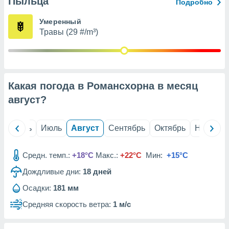
Пыльца
с помощью
Подробно
или
данных из
Умеренный
чников,
Травы (29 #/m³)
и
вование
ие
х данных
Какая погода в Романсхорна в месяц
контента.
август
?
ные
и
ция
й
Июнь
Июль
Август
Сентябрь
Октябрь
Ноябрь
м
я
Средн. темп.:
+18°C
Макс.:
+22°C
Мин:
+15°C
рованная
Дождливые дни:
18
дней
нтент,
е
Осадки:
181 мм
сти рекламы
Средняя скорость ветра:
1 м/с
ие сведения
и и