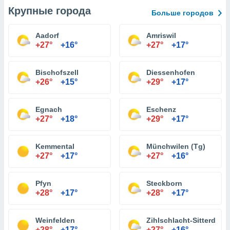
Крупные города
Больше городов
Aadorf
Amriswil
+27°
+16°
+27°
+17°
Bischofszell
Diessenhofen
+26°
+15°
+29°
+17°
Egnach
Eschenz
+27°
+18°
+29°
+17°
Kemmental
Münchwilen (Tg)
+27°
+17°
+27°
+16°
Pfyn
Steckborn
+28°
+17°
+28°
+17°
Weinfelden
Zihlschlacht-Sitterdorf
+28°
+17°
+27°
+16°