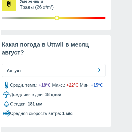
Умеренный
Травы (26 #/m³)
Какая погода в Uttwil в месяц
август
?
Август
Средн. темп.:
+18°C
Макс.:
+22°C
Мин:
+15°C
Дождливые дни:
18
дней
Осадки:
181 мм
Средняя скорость ветра:
1 м/с