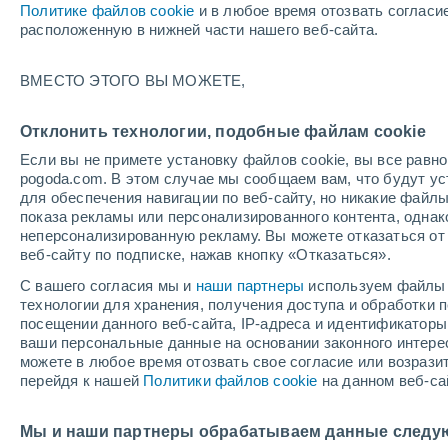
Политике файлов cookie
и в любое время отозвать согласи
+23°
расположенную в нижней части нашего веб-сайта.
ВМЕСТО ЭТОГО ВЫ МОЖЕТЕ,
UV
6 Выс
По ощущениям +25°
FPS
15-25
Отклонить технологии, подобные файлам cookie
Если вы не примете установку файлов cookie, вы все рав
pogoda.com. В этом случае мы сообщаем вам, что будут у
Погода на 1 – 7 дней
Карта облачности
Дождево
для обеспечения навигации по веб-сайту, но никакие файлы
показа рекламы или персонализированного контента, одна
неперсонализированную рекламу. Вы можете отказаться от 
веб-сайту по подписке, нажав кнопку «Отказаться».
завтра
воскресенье
по
cегодня
С вашего согласия мы и
наши партнеры
используем файлы 
8 Авг.
9 Авг.
7 Авг.
технологии для хранения, получения доступа и обработки
посещении данного веб-сайта, IP-адреса и идентификатор
ваши персональные данные на основании законного интерес
можете в любое время отозвать свое согласие или возрази
50%
перейдя к нашей
Политики файлов cookie
на данном веб-са
0.2 мм
+29°
/
+18°
+32°
/
+21°
+
+27°
/
+18°
Мы и наши партнеры обрабатываем данные следу