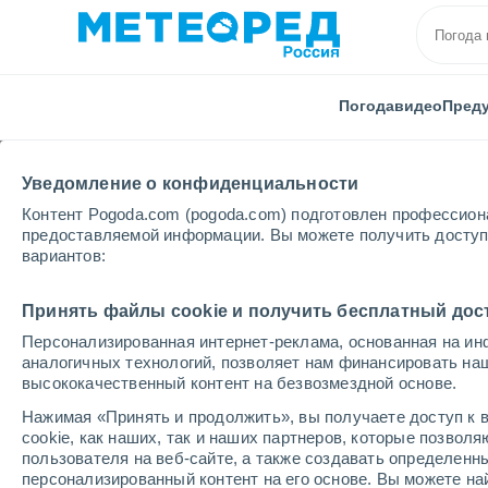
Погода
видео
Пред
Уведомление о конфиденциальности
Контент Pogoda.com (pogoda.com) подготовлен профессион
предоставляемой информации. Вы можете получить доступ 
вариантов:
Главная
Швейцария
Тургау
Uttwil
Принять файлы cookie и получить бесплатный дос
Персонализированная интернет-реклама, основанная на ин
Погода в Uttwil
аналогичных технологий, позволяет нам финансировать на
высококачественный контент на безвозмездной основе.
12:09
пятница
Нажимая «Принять и продолжить», вы получаете доступ к в
cookie, как наших, так и наших партнеров, которые позвол
пользователя на веб-сайте, а также создавать определенн
Солнечно
персонализированный контент на его основе. Вы можете 