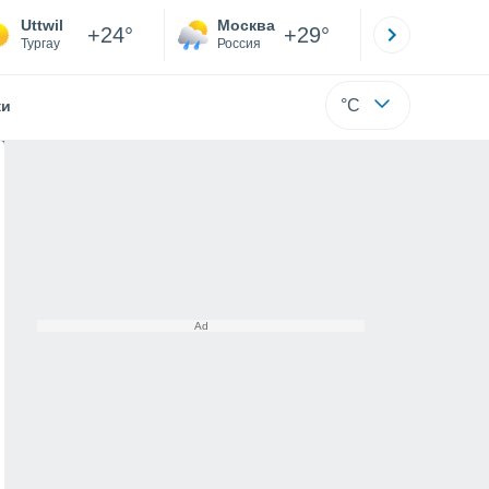
Uttwil
Москва
Санкт-
+24°
+29°
Тургау
Россия
Са
°C
жи