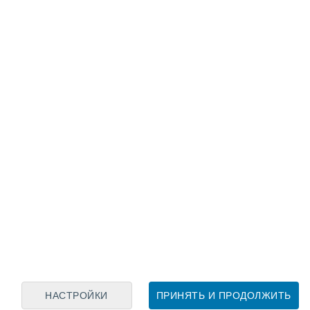
Лунный календарь
пн
вт
ср
чт
пт
сб
вс
7
8
9
10
11
12
13
14
15
16
17
18
19
20
НАСТРОЙКИ
ПРИНЯТЬ И ПРОДОЛЖИТЬ