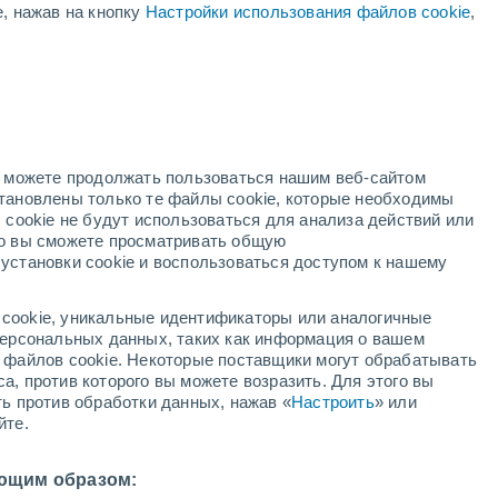
е, нажав на кнопку
Настройки использования файлов cookie
,
окий
но можете продолжать пользоваться нашим веб-сайтом
становлены только те файлы cookie, которые необходимы
й радар
Метеоспутники
Модели
 cookie не будут использоваться для анализа действий или
ко вы сможете просматривать общую
установки cookie и воспользоваться доступом к нашему
недельник
вторник
среда
четверг
cookie, уникальные идентификаторы или аналогичные
10 Авг.
11 Авг.
12 Авг.
13 Авг.
 персональных данных, таких как информация о вашем
ы файлов cookie. Некоторые поставщики могут обрабатывать
а, против которого вы можете возразить. Для этого вы
ть против обработки данных, нажав «
Настроить
» или
йте.
32°
/
+24°
+31°
/
+21°
+31°
/
+20°
+32°
/
+19°
ющим образом: