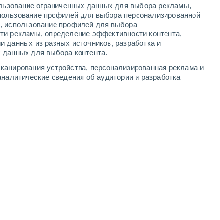
ользование ограниченных данных для выбора рекламы,
3
-
6
м/с
6
-
9
м/с
5
-
9
м/с
3
-
7
м/с
пользование профилей для выбора персонализированной
а, использование профилей для выбора
ти рекламы, определение эффективности контента,
и данных из разных источников, разработка и
 данных для выбора контента.
восточный
6 Высокий
канирования устройства, персонализированная реклама и
2
-
5 м/с
FPS:
15-25
аналитические сведения об аудитории и разработка
Северо-восточный
7 Высокий
2
-
5 м/с
FPS:
15-25
восточный
7 Высокий
2
-
5 м/с
FPS:
15-25
восточный
6 Высокий
3
-
6 м/с
FPS:
15-25
восточный
4 Средний
4
-
7 м/с
FPS:
6-10