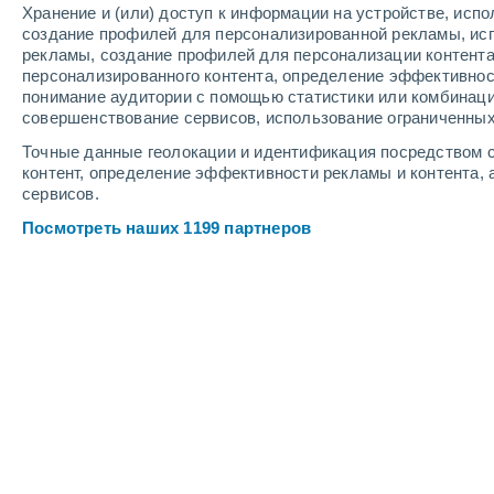
Хранение и (или) доступ к информации на устройстве, исп
3
-
5
м/с
4
-
6
м/с
4
-
8
м/с
создание профилей для персонализированной рекламы, ис
рекламы, создание профилей для персонализации контент
персонализированного контента, определение эффективнос
Погода в Uttwil cегодня
, 7 августа
понимание аудитории с помощью статистики или комбинаци
совершенствование сервисов, использование ограниченных
Солнечно
+23°
12:00
Точные данные геолокации и идентификация посредством с
Ощущаемая т.
+25°
контент, определение эффективности рекламы и контента, 
сервисов.
Солнечно
+24°
13:00
Посмотреть наших 1199 партнеров
Ощущаемая т.
+25°
Солнечно
+25°
14:00
Ощущаемая т.
+26°
Облачно и ясно
+26°
15:00
Ощущаемая т.
+26°
Облачно и ясно
+26°
16:00
Ощущаемая т.
+27°