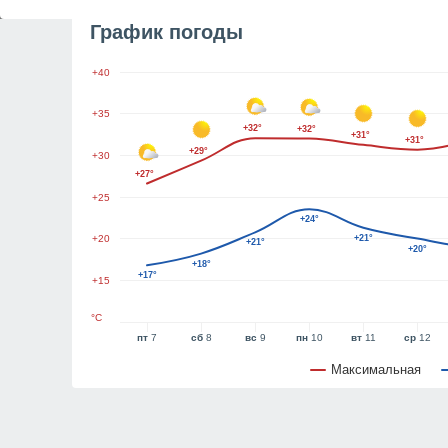
График погоды
+40
+35
+32°
+32°
+31°
+31°
+29°
+30
+27°
+25
+24°
+20
+21°
+21°
+20°
+18°
+17°
+15
°C
пт
7
сб
8
вс
9
пн
10
вт
11
ср
12
Максимальная