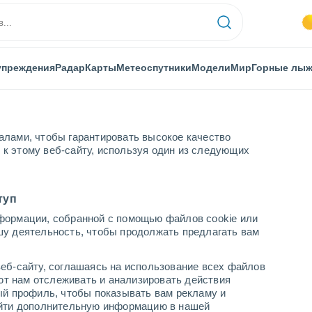
упреждения
Радар
Карты
Метеоспутники
Модели
Мир
Горные лы
алами, чтобы гарантировать высокое качество
к этому веб-сайту, используя один из следующих
туп
формации, собранной с помощью файлов cookie или
шу деятельность, чтобы продолжать предлагать вам
...
еб-сайту, соглашаясь на использование всех файлов
яют нам отслеживать и анализировать действия
По часам
ый профиль, чтобы показывать вам рекламу и
В ближайшие часы переменная
найти дополнительную информацию в нашей
облачность