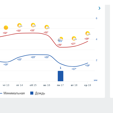
6
+33°
+33°
+32°
+32°
+29°
4
+27°
+26°
+23°
+23°
+22°
2
+19°
+19°
1
+17°
мм
чт
13
пт
14
сб
15
вс
16
пн
17
вт
18
ср
19
Минимальная
Дождь