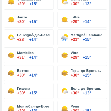
+29°
+15°
+30°
+13°
Janze
Liffré
+30°
+15°
+29°
+14°
Louvigné-дю-Desert
Martigné Ferchaud
+28°
+14°
+31°
+15°
Mordelles
Vitre
+31°
+14°
+29°
+15°
Беттон
Герш-де-Бретань
+30°
+14°
+30°
+15°
Гишена
Доль-де-Бретань
+30°
+15°
+30°
+13°
Монтобан-де-Бретань
Ренн
+30°
+13°
+30°
+15°