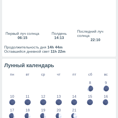
сервисов.
 наших 1199
неров
Последний луч
Первый луч солнца
Полдень
солнца
06:15
14:13
22:10
Продолжительность дня
14h 44m
Оставшийся дневной свет
11h 22m
Лунный календарь
пн
вт
ср
чт
пт
сб
вс
8
9
10
11
12
13
14
15
16
17
18
19
20
21