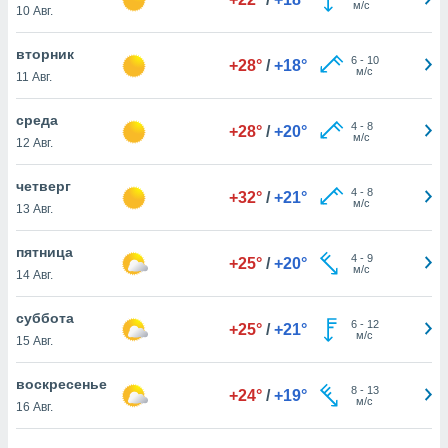
м/с
 и
10 Авг.
ть действия
я на веб-
вторник
6
-
10
же
+28°
/
+18°
м/с
11 Авг.
пределенный
обы
среда
вам рекламу
4
-
8
+28°
/
+20°
м/с
зированный
12 Авг.
го основе.
айти
четверг
4
-
8
+32°
/
+21°
ьную
м/с
13 Авг.
 в нашей
йлов cookie
пятница
ремя
4
-
9
+25°
/
+20°
м/с
гласие,
14 Авг.
опку
спользования
суббота
6
-
12
+25°
/
+21°
 cookie
м/с
15 Авг.
нную в
и нашего
воскресенье
8
-
13
+24°
/
+19°
м/с
16 Авг.
ОГО ВЫ