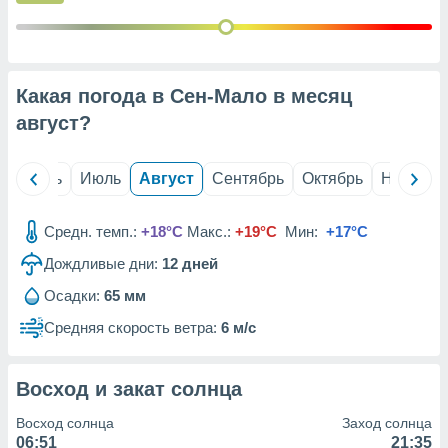
с помощью
или
данных из
чников,
и
Какая погода в Сен-Мало в месяц
вование
август
?
ие
х данных
контента.
й
Июнь
Июль
Август
Сентябрь
Октябрь
Ноябрь
ные
и
Средн. темп.:
+18°C
Макс.:
+19°C
Мин:
+17°C
ция
м
Дождливые дни:
12
дней
я
Осадки:
65 мм
рованная
Средняя скорость ветра:
6 м/с
нтент,
е
сти рекламы
Восход и закат солнца
ие сведения
Восход солнца
Заход солнца
и и
06:51
21:35