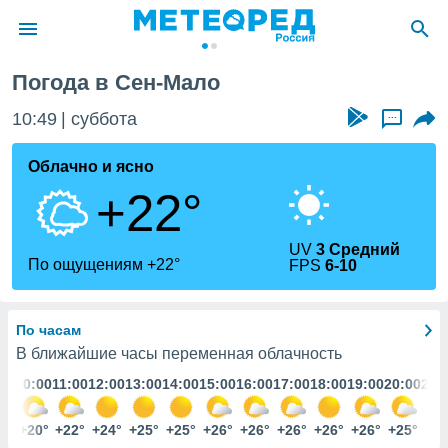
Погода в Сен-Мало
ие о
циальности
10:49
суббота
...
oda.com
)
Облачно и ясно
+22°
алами,
тировать
ество
UV
3 Средний
яемой
По ощущениям +22°
FPS
6-10
. Вы можете
ступ к этому
используя
По часам
едующих
В ближайшие часы переменная облачность
:00
10:00
11:00
12:00
13:00
14:00
15:00
16:00
17:00
18:00
19:00
20:00
21:
файлы
олучить
й доступ
8°
+20°
+22°
+24°
+25°
+25°
+26°
+26°
+26°
+26°
+26°
+25°
+25