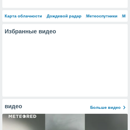
Карта облачности
Дождевой радар
Метеоспутники
Мо
Избранные видео
видео
Больше видео