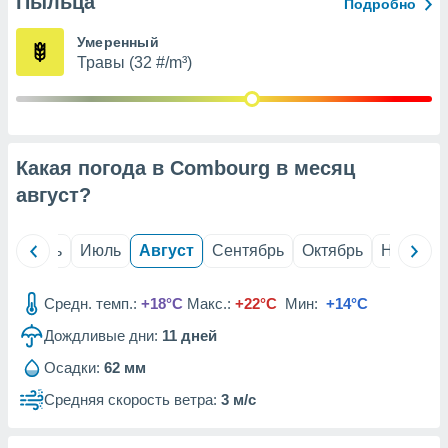
Пыльца
с помощью
Подробно
или
данных из
Умеренный
чников,
Травы (32 #/m³)
и
вование
ие
х данных
Какая погода в Combourg в месяц
контента.
август
?
ные
и
ция
й
Июнь
Июль
Август
Сентябрь
Октябрь
Ноябрь
м
я
Средн. темп.:
+18°C
Макс.:
+22°C
Мин:
+14°C
рованная
Дождливые дни:
11
дней
нтент,
е
Осадки:
62 мм
сти рекламы
Средняя скорость ветра:
3 м/с
ие сведения
и и