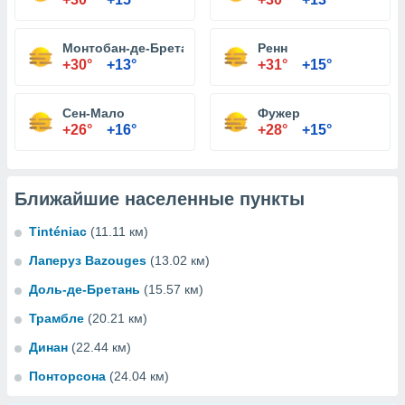
Монтобан-де-Бретань
Ренн
+30°
+13°
+31°
+15°
Сен-Мало
Фужер
+26°
+16°
+28°
+15°
Ближайшие населенные пункты
Tinténiac
(11.11 км)
Лаперуз Bazouges
(13.02 км)
Доль-де-Бретань
(15.57 км)
Трамбле
(20.21 км)
Динан
(22.44 км)
Понторсона
(24.04 км)