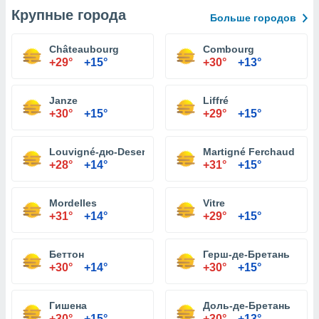
Крупные города
Больше городов
Châteaubourg
Combourg
+29°
+15°
+30°
+13°
Janze
Liffré
+30°
+15°
+29°
+15°
Louvigné-дю-Desert
Martigné Ferchaud
+28°
+14°
+31°
+15°
Mordelles
Vitre
+31°
+14°
+29°
+15°
Беттон
Герш-де-Бретань
+30°
+14°
+30°
+15°
Гишена
Доль-де-Бретань
+30°
+15°
+30°
+13°