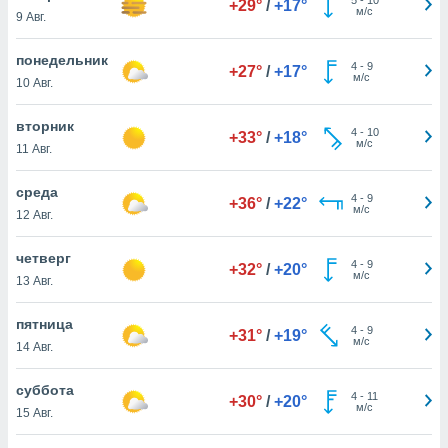
+29°
/
+17°
 и
м/с
9 Авг.
ть действия
я на веб-
понедельник
же
4
-
9
+27°
/
+17°
м/с
пределенный
10 Авг.
обы
вам рекламу
вторник
4
-
10
+33°
/
+18°
зированный
м/с
11 Авг.
го основе.
айти
среда
ьную
4
-
9
+36°
/
+22°
м/с
12 Авг.
 в нашей
йлов cookie
ремя
четверг
4
-
9
+32°
/
+20°
гласие,
м/с
13 Авг.
опку
спользования
пятница
 cookie
4
-
9
+31°
/
+19°
м/с
14 Авг.
нную в
и нашего
суббота
4
-
11
+30°
/
+20°
м/с
15 Авг.
ОГО ВЫ