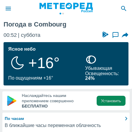
Погода в Combourg
ие о
циальности
00:52
суббота
...
oda.com
)
Ясное небо
+16°
алами,
тировать
Убывающая
ество
Освещенность:
яемой
По ощущениям +16°
24%
. Вы можете
ступ к этому
используя
Наслаждайтесь нашим
едующих
приложением совершенно
Установить
БЕСПЛАТНО
файлы
По часам
олучить
В ближайшие часы переменная облачность
й доступ