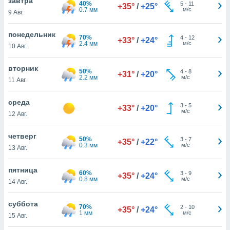
завтра
 и
40%
5
-
11
+35°
/
+25°
0.7 мм
м/с
9 Авг.
ть действия
я на веб-
же
понедельник
70%
4
-
12
+33°
/
+24°
пределенный
2.4 мм
м/с
10 Авг.
обы
вам рекламу
вторник
50%
зированный
4
-
8
+31°
/
+20°
2.2 мм
м/с
11 Авг.
го основе.
айти
ьную
среда
3
-
5
+33°
/
+20°
 в нашей
м/с
12 Авг.
йлов cookie
ремя
четверг
50%
3
-
7
гласие,
+35°
/
+22°
0.3 мм
м/с
13 Авг.
опку
спользования
 cookie
пятница
60%
3
-
9
+35°
/
+24°
нную в
0.8 мм
м/с
14 Авг.
и нашего
суббота
70%
2
-
10
+35°
/
+24°
1 мм
м/с
15 Авг.
ОГО ВЫ