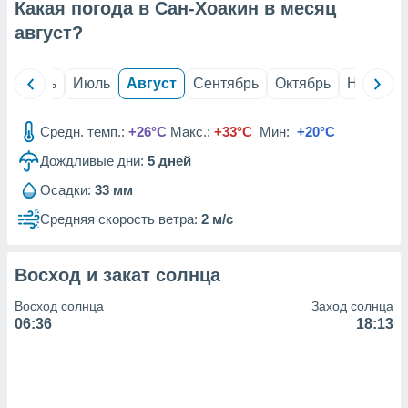
с помощью
Какая погода в Сан-Хоакин в месяц
или
август
?
данных из
чников,
и
й
Июнь
Июль
Август
Сентябрь
Октябрь
Ноябрь
вование
ие
Средн. темп.:
+26°C
Макс.:
+33°C
Мин:
+20°C
х данных
контента.
Дождливые дни:
5
дней
ные
Осадки:
33 мм
и
Средняя скорость ветра:
2 м/с
ция
м
я
Восход и закат солнца
рованная
Восход солнца
Заход солнца
нтент,
06:36
18:13
е
сти рекламы
ие сведения
и и