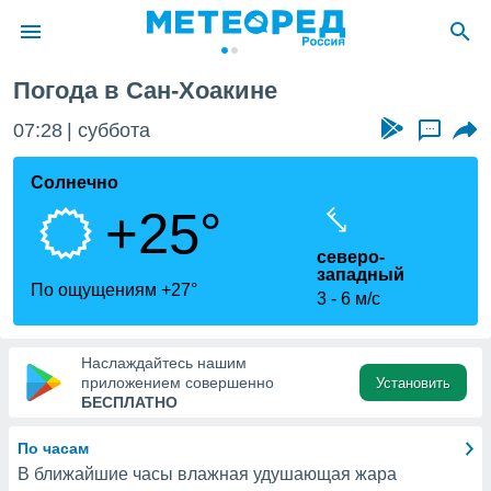
Погода в Сан-Хоакине
ие о
циальности
07:28
суббота
...
oda.com
)
Солнечно
+25°
алами,
тировать
северо-
ество
западный
яемой
По ощущениям +27°
3
6 м/с
. Вы можете
ступ к этому
используя
едующих
Наслаждайтесь нашим
приложением совершенно
Установить
БЕСПЛАТНО
файлы
олучить
По часам
й доступ
В ближайшие часы влажная удушающая жара