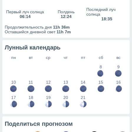
сервисов.
Последний луч
 наших 1199
Первый луч солнца
Полдень
солнца
неров
06:14
12:24
18:35
Продолжительность дня
11h 36m
Оставшийся дневной свет
11h 7m
Лунный календарь
пн
вт
ср
чт
пт
сб
вс
8
9
10
11
12
13
14
15
16
17
18
19
20
21
Поделиться прогнозом