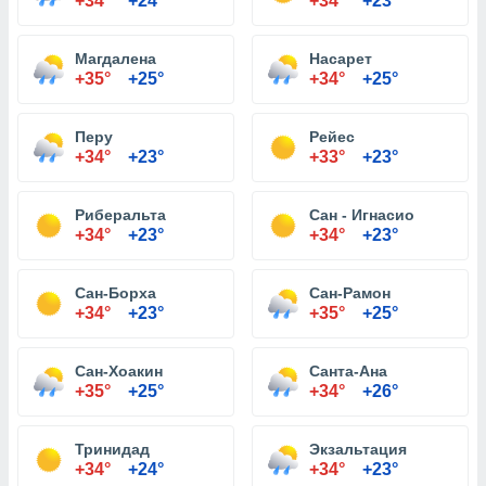
+34°
+24°
+34°
+23°
Магдалена
Насарет
+35°
+25°
+34°
+25°
Перу
Рейес
+34°
+23°
+33°
+23°
Риберальта
Сан - Игнасио
+34°
+23°
+34°
+23°
Сан-Борха
Сан-Рамон
+34°
+23°
+35°
+25°
Сан-Хоакин
Санта-Ана
+35°
+25°
+34°
+26°
Тринидад
Экзальтация
+34°
+24°
+34°
+23°