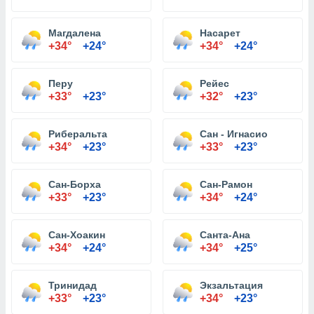
Магдалена
Насарет
+34°
+24°
+34°
+24°
Перу
Рейес
+33°
+23°
+32°
+23°
Риберальта
Сан - Игнасио
+34°
+23°
+33°
+23°
Сан-Борха
Сан-Рамон
+33°
+23°
+34°
+24°
Сан-Хоакин
Санта-Ана
+34°
+24°
+34°
+25°
Тринидад
Экзальтация
+33°
+23°
+34°
+23°