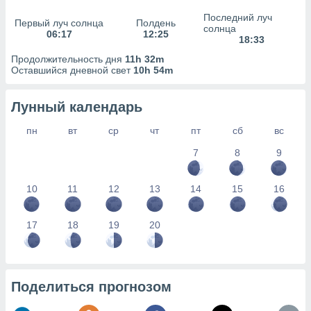
сервисов.
Последний луч
Первый луч солнца
Полдень
 наших 1199
солнца
06:17
12:25
неров
18:33
Продолжительность дня
11h 32m
Оставшийся дневной свет
10h 54m
Лунный календарь
пн
вт
ср
чт
пт
сб
вс
7
8
9
10
11
12
13
14
15
16
17
18
19
20
Поделиться прогнозом