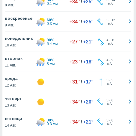
+34°
/
+25°
 и
0.1 мм
м/с
8 Авг.
ть действия
я на веб-
воскресенье
же
60%
5
-
12
+34°
/
+25°
0.3 мм
м/с
пределенный
9 Авг.
обы
вам рекламу
понедельник
90%
4
-
11
+27°
/
+21°
зированный
5.4 мм
м/с
10 Авг.
го основе.
айти
вторник
ьную
30%
4
-
9
+23°
/
+18°
8 мм
м/с
11 Авг.
 в нашей
йлов cookie
ремя
среда
3
-
5
+31°
/
+17°
гласие,
м/с
12 Авг.
опку
спользования
четверг
 cookie
3
-
8
+34°
/
+20°
м/с
13 Авг.
нную в
и нашего
пятница
30%
3
-
8
+34°
/
+21°
0.3 мм
м/с
14 Авг.
ОГО ВЫ