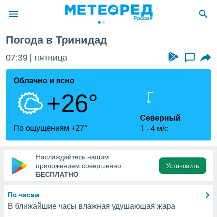
Погода в Тринидад
ие о
циальности
07:39
пятница
...
oda.com
)
Облачно и ясно
+26°
алами,
тировать
ество
Северный
яемой
По ощущениям +27°
1
4 м/с
. Вы можете
ступ к этому
используя
Наслаждайтесь нашим
едующих
приложением совершенно
Установить
БЕСПЛАТНО
файлы
По часам
олучить
В ближайшие часы влажная удушающая жара
й доступ