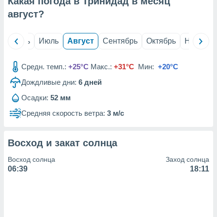
Какая погода в Тринидад в месяц
с помощью
или
август
?
данных из
чников,
и
й
Июнь
Июль
Август
Сентябрь
Октябрь
Ноябрь
вование
ие
Средн. темп.:
+25°C
Макс.:
+31°C
Мин:
+20°C
х данных
Дождливые дни:
6
дней
контента.
Осадки:
52 мм
ные
и
Средняя скорость ветра:
3 м/с
ция
м
я
Восход и закат солнца
рованная
Восход солнца
Заход солнца
нтент,
06:39
18:11
е
сти рекламы
ие сведения
и и