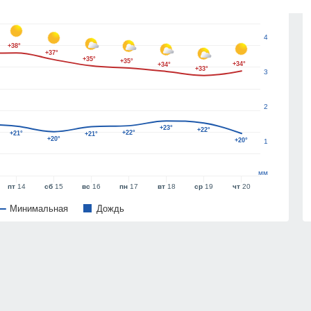
5
4
+38°
+37°
+35°
+35°
+34°
+34°
+33°
3
2
+23°
+22°
+22°
+21°
+21°
+20°
+20°
1
мм
пт
14
сб
15
вс
16
пн
17
вт
18
ср
19
чт
20
Минимальная
Дождь