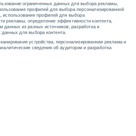
ользование ограниченных данных для выбора рекламы,
2
-
8
м/с
2
-
8
м/с
5
-
13
м/с
2
-
10
м/с
пользование профилей для выбора персонализированной
а, использование профилей для выбора
ти рекламы, определение эффективности контента,
и данных из разных источников, разработка и
 данных для выбора контента.
западный
8 Очень высокий!
канирования устройства, персонализированная реклама и
2
-
8 м/с
FPS:
25-50
аналитические сведения об аудитории и разработка
западный
8 Очень высокий!
2
-
8 м/с
FPS:
25-50
западный
6 Высокий
1
-
7 м/с
FPS:
15-25
северо-западный
4 Средний
2
-
7 м/с
FPS:
6-10
северо-западный
2 Низкий
3
-
7 м/с
FPS:
нет