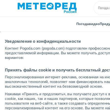
Погода
видео
Пред
Уведомление о конфиденциальности
Контент Pogoda.com (pogoda.com) подготовлен профессион
предоставляемой информации. Вы можете получить доступ 
вариантов:
Главная
Италия
Провинция Салерно
Сарно
Принять файлы cookie и получить бесплатный дос
Персонализированная интернет-реклама, основанная на ин
Погода в Сарно
аналогичных технологий, позволяет нам финансировать на
высококачественный контент на безвозмездной основе.
12:52
суббота
Нажимая «Принять и продолжить», вы получаете доступ к в
cookie, как наших, так и наших партнеров, которые позвол
пользователя на веб-сайте, а также создавать определенн
Облачно и ясно
персонализированный контент на его основе. Вы можете 