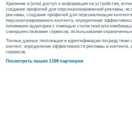
Хранение и (или) доступ к информации на устройстве, исп
3
-
9
м/с
3
-
10
м/с
3
-
8
м/с
создание профилей для персонализированной рекламы, ис
рекламы, создание профилей для персонализации контент
персонализированного контента, определение эффективнос
Погода в Сарно cегодня
, 8 августа
понимание аудитории с помощью статистики или комбинаци
совершенствование сервисов, использование ограниченных
Облачно и ясно
+36°
13:00
Точные данные геолокации и идентификация посредством с
Ощущаемая т.
+38°
контент, определение эффективности рекламы и контента, 
сервисов.
Облачно и ясно
+36°
14:00
Посмотреть наших 1199 партнеров
Ощущаемая т.
+38°
Небольшой дождь
50%
+36°
15:00
0.2 мм
Ощущаемая т.
+39°
Небольшой дождь
30%
+35°
16:00
0.2 мм
Ощущаемая т.
+37°
Солнечно
+35°
17:00
Ощущаемая т.
+37°