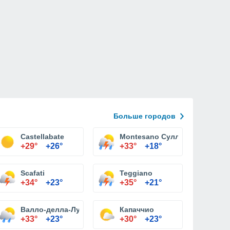
Больше городов
Castellabate
Montesano Сулла Marcellana
+29°
+26°
+33°
+18°
Scafati
Teggiano
+34°
+23°
+35°
+21°
Валло-делла-Лукания
Капаччио
+33°
+23°
+30°
+23°