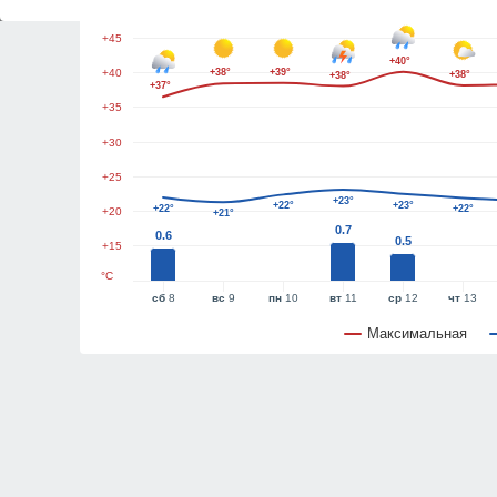
+50
+45
+40°
+40
+38°
+39°
+38°
+38°
+37°
+35
+30
+25
+23°
+22°
+23°
+22°
+22°
+20
+21°
0.7
0.6
0.5
+15
°C
сб
8
вс
9
пн
10
вт
11
ср
12
чт
13
Максимальная