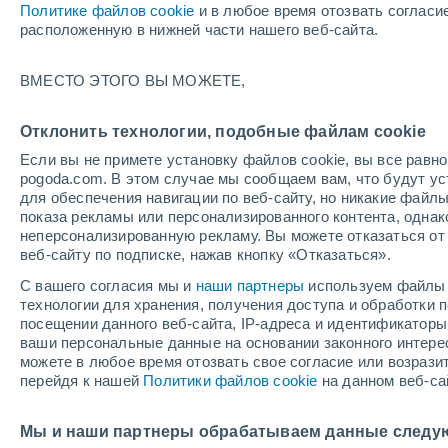
Политике файлов cookie
и в любое время отозвать согласи
+36°
расположенную в нижней части нашего веб-сайта.
UV
8 Оче
ВМЕСТО ЭТОГО ВЫ МОЖЕТЕ,
высокий!
По ощущениям +38°
FPS
25-50
Отклонить технологии, подобные файлам cookie
Если вы не примете установку файлов cookie, вы все рав
pogoda.com. В этом случае мы сообщаем вам, что будут у
Погода на 1 – 7 дней
Карта дождей
Дождевой р
для обеспечения навигации по веб-сайту, но никакие файлы
показа рекламы или персонализированного контента, одна
неперсонализированную рекламу. Вы можете отказаться от 
веб-сайту по подписке, нажав кнопку «Отказаться».
завтра
понедельник
cегодня
С вашего согласия мы и
наши партнеры
используем файлы 
9 Авг.
10 Авг.
8 Авг.
технологии для хранения, получения доступа и обработки
посещении данного веб-сайта, IP-адреса и идентификатор
ваши персональные данные на основании законного интерес
можете в любое время отозвать свое согласие или возрази
70%
перейдя к нашей
Политики файлов cookie
на данном веб-са
0.6 мм
+38°
/
+21°
+39°
/
+22°
+
+37°
/
+22°
Мы и наши партнеры обрабатываем данные следу