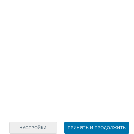
Лунный календарь
пн
вт
ср
чт
пт
сб
вс
8
9
10
11
12
13
14
15
16
17
18
19
20
21
НАСТРОЙКИ
ПРИНЯТЬ И ПРОДОЛЖИТЬ