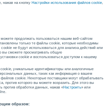
е, нажав на кнопку
Настройки использования файлов cookie
,
оранжевое
предупреждение
Значительное предупреждение о
высокая температура Сарно
нь
сегодня
но можете продолжать пользоваться нашим веб-сайтом
становлены только те файлы cookie, которые необходимы
адар
Метеоспутники
Модели
 cookie не будут использоваться для анализа действий или
ко вы сможете просматривать общую
установки cookie и воспользоваться доступом к нашему
вторник
среда
четверг
пятница
cookie, уникальные идентификаторы или аналогичные
11 Авг.
12 Авг.
13 Авг.
14 Авг.
 персональных данных, таких как информация о вашем
ы файлов cookie. Некоторые поставщики могут обрабатывать
а, против которого вы можете возразить. Для этого вы
ть против обработки данных, нажав «
Настроить
» или
90%
70%
йте.
0.7 мм
0.5 мм
38°
/
+23°
+40°
/
+23°
+38°
/
+22°
+38°
/
+21°
ющим образом: