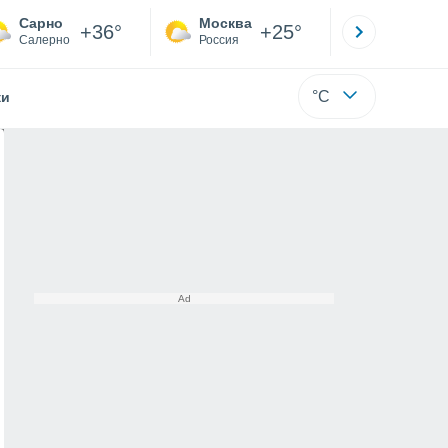
Сарно
Москва
Санкт-
+36°
+25°
Салерно
Россия
Са
°C
жи