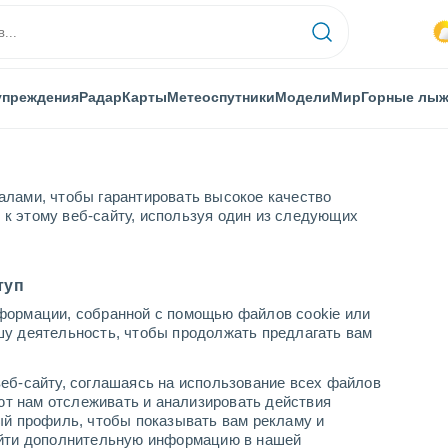
упреждения
Радар
Карты
Метеоспутники
Модели
Мир
Горные лы
алами, чтобы гарантировать высокое качество
к этому веб-сайту, используя один из следующих
туп
формации, собранной с помощью файлов cookie или
шу деятельность, чтобы продолжать предлагать вам
...
еб-сайту, соглашаясь на использование всех файлов
яют нам отслеживать и анализировать действия
По часам
ый профиль, чтобы показывать вам рекламу и
В ближайшие часы влажная
найти дополнительную информацию в нашей
удушающая жара