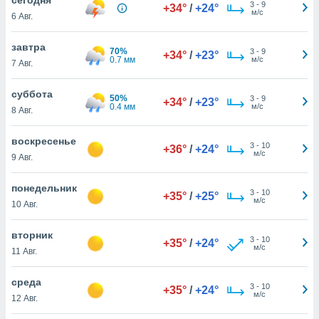
 и
3
-
9
+34°
/
+24°
м/с
6 Авг.
ть действия
я на веб-
же
завтра
70%
3
-
9
+34°
/
+23°
пределенный
0.7 мм
м/с
7 Авг.
обы
вам рекламу
суббота
50%
3
-
9
зированный
+34°
/
+23°
0.4 мм
м/с
8 Авг.
го основе.
айти
ьную
воскресенье
3
-
10
+36°
/
+24°
 в нашей
м/с
9 Авг.
йлов cookie
ремя
понедельник
3
-
10
гласие,
+35°
/
+25°
м/с
10 Авг.
опку
спользования
вторник
 cookie
3
-
10
+35°
/
+24°
м/с
нную в
11 Авг.
и нашего
среда
3
-
10
+35°
/
+24°
м/с
12 Авг.
ОГО ВЫ