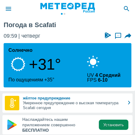
Погода в Scafati
ие о
циальности
09:59
четверг
...
oda.com
)
Солнечно
+31°
алами,
тировать
ество
UV
4 Средний
яемой
По ощущениям +35°
FPS
6-10
. Вы можете
ступ к этому
используя
жёлтое предупреждение
едующих
Умеренное предупреждение о высокая температура
Scafati сегодня
файлы
Наслаждайтесь нашим
олучить
приложением совершенно
Установить
й доступ
БЕСПЛАТНО