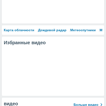
Карта облачности
Дождевой радар
Метеоспутники
Мо
Избранные видео
видео
Больше видео