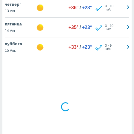
четверг
3
-
10
+36°
/
+23°
м/с
13 Авг.
и,
 файлам
пятница
3
-
10
+35°
/
+23°
м/с
14 Авг.
примете
айлов
суббота
3
-
9
+33°
/
+23°
се равно
м/с
15 Авг.
должать
ся нашим
pogoda.com.
ае мы
м, что
овлены
айлы cookie,
обходимы
ения
 веб-сайту,
файлы cookie
пользоваться
 действий
рекламы или
рованного