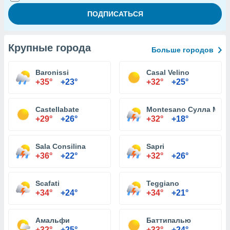
Крупные города
Больше городов
Baronissi
Casal Velino
+35°
+23°
+32°
+25°
Castellabate
Montesano Сулла Marc
+29°
+26°
+32°
+18°
Sala Consilina
Sapri
+36°
+22°
+32°
+26°
Scafati
Teggiano
+34°
+24°
+34°
+21°
Амальфи
Баттипалью
+32°
+25°
+33°
+24°