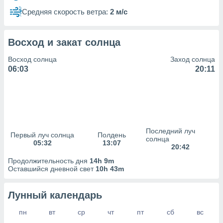
сервисов.
Средняя скорость ветра:
2 м/с
 наших 1199
неров
Восход и закат солнца
Восход солнца
Заход солнца
06:03
20:11
Последний луч
Первый луч солнца
Полдень
солнца
05:32
13:07
20:42
Продолжительность дня
14h 9m
Оставшийся дневной свет
10h 43m
Лунный календарь
пн
вт
ср
чт
пт
сб
вс