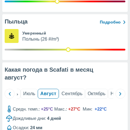
с помощью
или
данных из
чников,
Пыльца
Подробно
и
вование
Умеренный
Полынь (26 #/m³)
ие
х данных
контента.
ные
и
Какая погода в Scafati в месяц
ция
м
август
?
я
рованная
й
Июнь
Июль
Август
Сентябрь
Октябрь
Ноябрь
нтент,
е
сти рекламы
Средн. темп.:
+25°C
Макс.:
+27°C
Мин:
+22°C
Дождливые дни:
4
дней
ие сведения
и и
Осадки:
24 мм