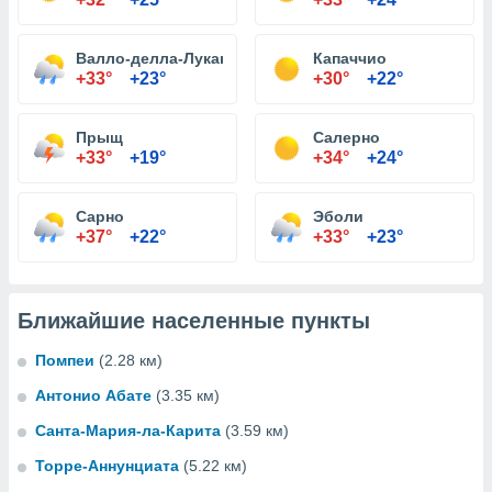
Валло-делла-Лукания
Капаччио
+33°
+23°
+30°
+22°
Прыщ
Салерно
+33°
+19°
+34°
+24°
Сарно
Эболи
+37°
+22°
+33°
+23°
Ближайшие населенные пункты
Помпеи
(2.28 км)
Антонио Абате
(3.35 км)
Санта-Мария-ла-Карита
(3.59 км)
Торре-Аннунциата
(5.22 км)