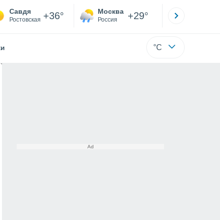
Савдя
Москва
Санкт-
+36°
+29°
Ростовская
Россия
Са
°C
жи