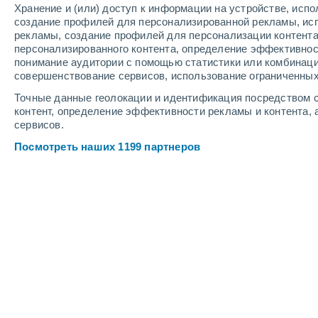
Хранение и (или) доступ к информации на устройстве, исп
6
-
12
м/с
6
-
11
м/с
6
-
11
м/с
создание профилей для персонализированной рекламы, ис
рекламы, создание профилей для персонализации контент
персонализированного контента, определение эффективнос
Погода в Савде cегодня
, 7 августа
понимание аудитории с помощью статистики или комбинаци
совершенствование сервисов, использование ограниченных
Солнечно
+36°
13:00
Точные данные геолокации и идентификация посредством с
Ощущаемая т.
+3
контент, определение эффективности рекламы и контента, 
сервисов.
Солнечно
+36°
14:00
Посмотреть наших 1199 партнеров
Ощущаемая т.
+3
Облачно и ясно
+37°
15:00
Ощущаемая т.
+3
Переменная обл
+37°
16:00
Ощущаемая т.
+3
Облачно и ясно
+35°
17:00
Ощущаемая т.
+3