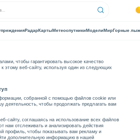
упреждения
Радар
Карты
Метеоспутники
Модели
Мир
Горные лы
алами, чтобы гарантировать высокое качество
к этому веб-сайту, используя один из следующих
туп
формации, собранной с помощью файлов cookie или
шу деятельность, чтобы продолжать предлагать вам
...
еб-сайту, соглашаясь на использование всех файлов
яют нам отслеживать и анализировать действия
По часам
ый профиль, чтобы показывать вам рекламу и
В ближайшие часы облачно
найти дополнительную информацию в нашей