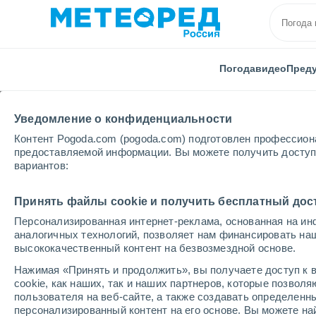
Погода
видео
Пред
Уведомление о конфиденциальности
Контент Pogoda.com (pogoda.com) подготовлен профессион
предоставляемой информации. Вы можете получить доступ 
вариантов:
Главная
Ростовская области
Савдя
Принять файлы cookie и получить бесплатный дос
Персонализированная интернет-реклама, основанная на ин
Погода в Савде
аналогичных технологий, позволяет нам финансировать на
высококачественный контент на безвозмездной основе.
13:27
пятница
Нажимая «Принять и продолжить», вы получаете доступ к в
cookie, как наших, так и наших партнеров, которые позвол
пользователя на веб-сайте, а также создавать определенн
Солнечно
персонализированный контент на его основе. Вы можете 