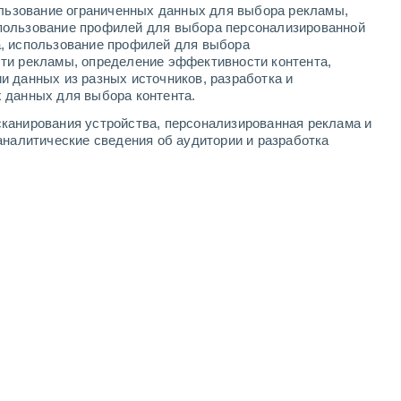
ользование ограниченных данных для выбора рекламы,
5
-
11
м/с
3
-
7
м/с
4
-
8
м/с
6
-
14
м/с
пользование профилей для выбора персонализированной
а, использование профилей для выбора
ти рекламы, определение эффективности контента,
и данных из разных источников, разработка и
 данных для выбора контента.
восточный
7 Высокий
канирования устройства, персонализированная реклама и
5°
5
-
9 м/с
FPS:
15-25
аналитические сведения об аудитории и разработка
восточный
6 Высокий
5°
4
-
9 м/с
FPS:
15-25
восточный
4 Средний
5°
4
-
9 м/с
FPS:
6-10
ачность
восточный
2 Низкий
5°
5
-
10 м/с
FPS:
нет
юго-восточный
1 Низкий
4°
6
-
11 м/с
FPS:
нет