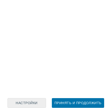
Лунный календарь
пн
вт
ср
чт
пт
сб
вс
7
8
9
10
11
12
13
14
15
16
17
18
19
20
НАСТРОЙКИ
ПРИНЯТЬ И ПРОДОЛЖИТЬ