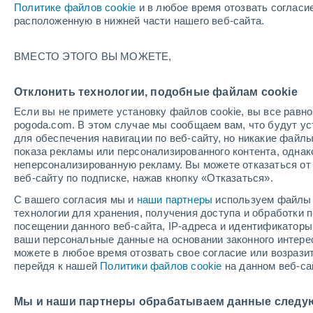
Политике файлов cookie
и в любое время отозвать согласи
+36°
расположенную в нижней части нашего веб-сайта.
ВМЕСТО ЭТОГО ВЫ МОЖЕТЕ,
восточн
По ощущениям +35°
5
-
9 м/с
Отклонить технологии, подобные файлам cookie
Если вы не примете установку файлов cookie, вы все рав
pogoda.com. В этом случае мы сообщаем вам, что будут у
Погода на 1 – 7 дней
Карта облачности
Дождево
для обеспечения навигации по веб-сайту, но никакие файлы
показа рекламы или персонализированного контента, одна
неперсонализированную рекламу. Вы можете отказаться от 
веб-сайту по подписке, нажав кнопку «Отказаться».
завтра
воскресенье
по
cегодня
С вашего согласия мы и
наши партнеры
используем файлы 
8 Авг.
9 Авг.
7 Авг.
технологии для хранения, получения доступа и обработки
посещении данного веб-сайта, IP-адреса и идентификатор
ваши персональные данные на основании законного интерес
можете в любое время отозвать свое согласие или возрази
перейдя к нашей
Политики файлов cookie
на данном веб-са
+37°
/
+21°
+37°
/
+24°
+
+38°
/
+22°
Мы и наши партнеры обрабатываем данные следу