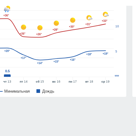
15
+36°
+33°
+31°
10
+30°
+28°
+26°
+26°
+20°
5
+19°
+18°
+17°
+16°
+15°
+14°
0.5
мм
чт
13
пт
14
сб
15
вс
16
пн
17
вт
18
ср
19
Минимальная
Дождь