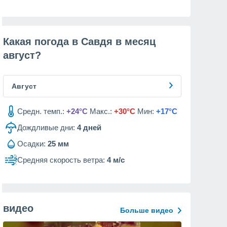
Какая погода в Савдя в месяц
август
?
Август
Средн. темп.:
+24°C
Макс.:
+30°C
Мин:
+17°C
Дождливые дни:
4
дней
Осадки:
25 мм
Средняя скорость ветра:
4 м/с
видео
Больше видео