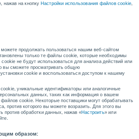
е, нажав на кнопку
Настройки использования файлов cookie
,
ый
но можете продолжать пользоваться нашим веб-сайтом
становлены только те файлы cookie, которые необходимы
й радар
Метеоспутники
Модели
 cookie не будут использоваться для анализа действий или
ко вы сможете просматривать общую
установки cookie и воспользоваться доступом к нашему
недельник
вторник
среда
четверг
cookie, уникальные идентификаторы или аналогичные
10 Авг.
11 Авг.
12 Авг.
13 Авг.
 персональных данных, таких как информация о вашем
ы файлов cookie. Некоторые поставщики могут обрабатывать
а, против которого вы можете возразить. Для этого вы
ть против обработки данных, нажав «
Настроить
» или
80%
50%
йте.
2.3 мм
0.5 мм
33°
/
+23°
+32°
/
+20°
+35°
/
+20°
+36°
/
+20°
ющим образом: