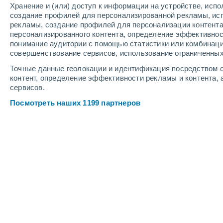
Хранение и (или) доступ к информации на устройстве, исп
2
-
5
м/с
3
-
8
м/с
2
-
6
м/с
создание профилей для персонализированной рекламы, ис
рекламы, создание профилей для персонализации контент
персонализированного контента, определение эффективнос
Погода в Seling cегодня
, 8 августа
понимание аудитории с помощью статистики или комбинаци
совершенствование сервисов, использование ограниченных
Небольшой дожд
90%
+24°
16:30
Точные данные геолокации и идентификация посредством с
0.8 мм
Ощущаемая т.
+24
контент, определение эффективности рекламы и контента, 
сервисов.
Небольшой дожд
60%
+24°
17:30
Посмотреть наших 1199 партнеров
0.4 мм
Ощущаемая т.
+22
Небольшой дожд
30%
+23°
18:30
0.3 мм
Ощущаемая т.
+21
Переменная обла
+23°
19:30
Ощущаемая т.
+21
Переменная обла
+23°
20:30
Ощущаемая т.
+20