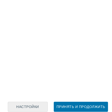
Лунный календарь
пн
вт
ср
чт
пт
сб
вс
8
9
10
11
12
13
14
15
16
17
18
19
20
21
НАСТРОЙКИ
ПРИНЯТЬ И ПРОДОЛЖИТЬ
80