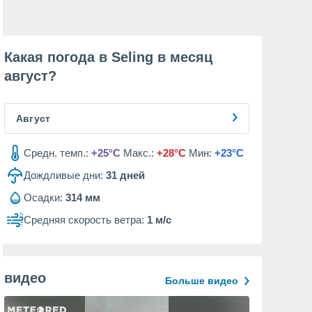
Какая погода в Seling в месяц
август
?
Август
Средн. темп.:
+25°C
Макс.:
+28°C
Мин:
+23°C
Дождливые дни:
31
дней
Осадки:
314 мм
Средняя скорость ветра:
1 м/с
видео
Больше видео