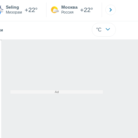
Seling
Москва
Санкт-
+22°
+22°
Мизорам
Россия
Са
°C
жи