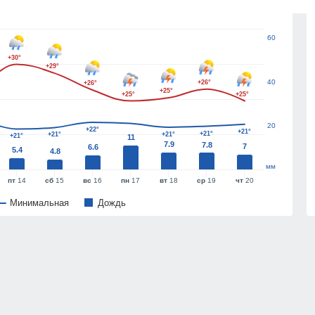
60
+30°
+29°
40
+26°
+26°
+25°
+25°
+25°
20
+22°
+21°
+21°
+21°
+21°
+21°
11
7.9
7.8
7
6.6
5.4
4.8
мм
пт
14
сб
15
вс
16
пн
17
вт
18
ср
19
чт
20
Минимальная
Дождь