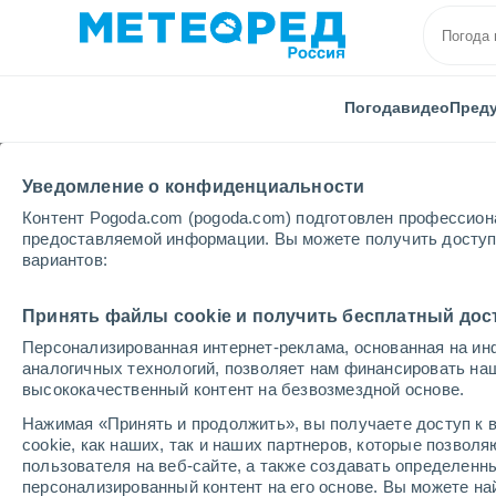
Погода
видео
Пред
Уведомление о конфиденциальности
Контент Pogoda.com (pogoda.com) подготовлен профессион
предоставляемой информации. Вы можете получить доступ 
вариантов:
Главная
Индия
Мизорам
Seling
Принять файлы cookie и получить бесплатный дос
Персонализированная интернет-реклама, основанная на ин
Погода в Seling
аналогичных технологий, позволяет нам финансировать на
высококачественный контент на безвозмездной основе.
22:18
суббота
Нажимая «Принять и продолжить», вы получаете доступ к в
cookie, как наших, так и наших партнеров, которые позвол
пользователя на веб-сайте, а также создавать определенн
Небольшой дождь
персонализированный контент на его основе. Вы можете 