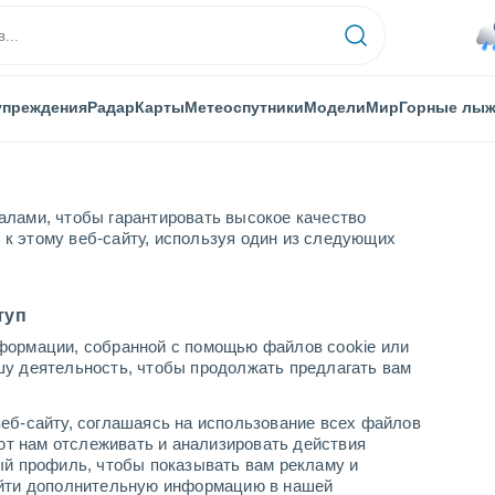
упреждения
Радар
Карты
Метеоспутники
Модели
Мир
Горные лы
алами, чтобы гарантировать высокое качество
к этому веб-сайту, используя один из следующих
туп
формации, собранной с помощью файлов cookie или
шу деятельность, чтобы продолжать предлагать вам
...
еб-сайту, соглашаясь на использование всех файлов
яют нам отслеживать и анализировать действия
По часам
ый профиль, чтобы показывать вам рекламу и
В ближайшие часы моросящий
найти дополнительную информацию в нашей
дождь