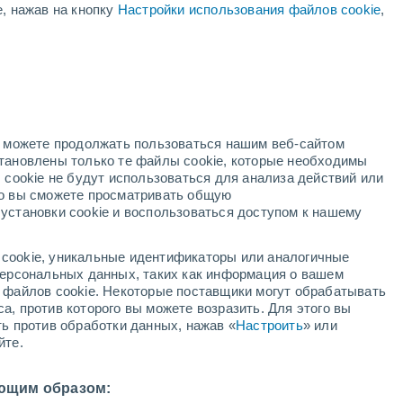
е, нажав на кнопку
Настройки использования файлов cookie
,
Вероятность У Ф 11+
Критический!
В первой половине дня
но можете продолжать пользоваться нашим веб-сайтом
становлены только те файлы cookie, которые необходимы
ждей
Метеоспутники
Модели
 cookie не будут использоваться для анализа действий или
ко вы сможете просматривать общую
установки cookie и воспользоваться доступом к нашему
вторник
среда
четверг
пятница
cookie, уникальные идентификаторы или аналогичные
11 Авг.
12 Авг.
13 Авг.
14 Авг.
 персональных данных, таких как информация о вашем
ы файлов cookie. Некоторые поставщики могут обрабатывать
а, против которого вы можете возразить. Для этого вы
ть против обработки данных, нажав «
Настроить
» или
90%
90%
90%
90%
йте.
4.9 мм
5.8 мм
5.8 мм
5.4 мм
29°
/
+21°
+30°
/
+22°
+27°
/
+22°
+30°
/
+21°
ющим образом: