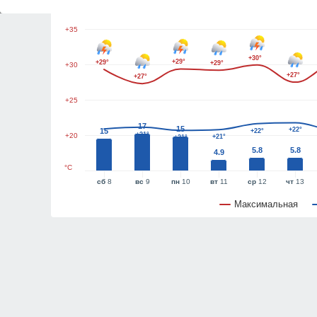
+35
+30°
+29°
+29°
+29°
+30
+27°
+27°
+25
17
15
+22°
15
+22°
+21°
+20
+21°
+21°
5.8
5.8
4.9
°C
сб
8
вс
9
пн
10
вт
11
ср
12
чт
13
Максимальная