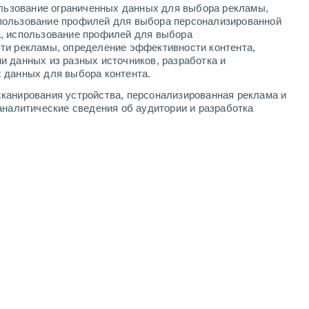
ользование ограниченных данных для выбора рекламы,
1
-
5
м/с
1
-
6
м/с
1
-
5
м/с
1
-
6
м/с
пользование профилей для выбора персонализированной
а, использование профилей для выбора
ти рекламы, определение эффективности контента,
и данных из разных источников, разработка и
 данных для выбора контента.
ь
южный
1 Низкий
канирования устройства, персонализированная реклама и
°
1
-
4 м/с
FPS:
нет
аналитические сведения об аудитории и разработка
ь
южный
0 Низкий
°
1
-
4 м/с
FPS:
нет
ь
юго-восточный
0 Низкий
°
0
-
3 м/с
FPS:
нет
чность
южный
0 Низкий
°
1
-
2 м/с
FPS:
нет
чность
южный
0 Низкий
°
1
-
3 м/с
FPS:
нет