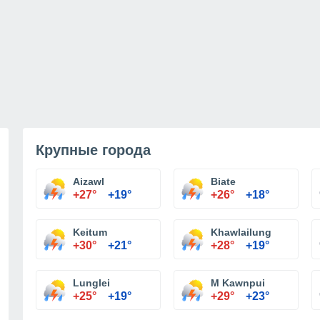
Крупные города
Aizawl
Biate
+27°
+19°
+26°
+18°
Keitum
Khawlailung
+30°
+21°
+28°
+19°
Lunglei
M Kawnpui
+25°
+19°
+29°
+23°