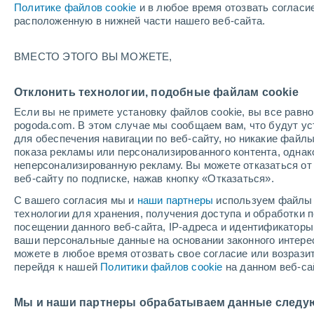
Политике файлов cookie
и в любое время отозвать согласи
+22°
расположенную в нижней части нашего веб-сайта.
60%
ВМЕСТО ЭТОГО ВЫ МОЖЕТЕ,
По ощущениям +19°
0.4 мм
Отклонить технологии, подобные файлам cookie
Если вы не примете установку файлов cookie, вы все рав
pogoda.com. В этом случае мы сообщаем вам, что будут у
Погода на 1 – 7 дней
Дождевой радар
Карта до
для обеспечения навигации по веб-сайту, но никакие файлы
показа рекламы или персонализированного контента, одна
неперсонализированную рекламу. Вы можете отказаться от 
веб-сайту по подписке, нажав кнопку «Отказаться».
завтра
понедельник
cегодня
С вашего согласия мы и
наши партнеры
используем файлы 
9 Авг.
10 Авг.
8 Авг.
технологии для хранения, получения доступа и обработки
посещении данного веб-сайта, IP-адреса и идентификатор
ваши персональные данные на основании законного интерес
можете в любое время отозвать свое согласие или возрази
90%
90%
90%
перейдя к нашей
Политики файлов cookie
на данном веб-са
17 мм
15 мм
15 мм
+27°
/
+21°
+29°
/
+21°
+
+29°
/
+21°
Мы и наши партнеры обрабатываем данные следу