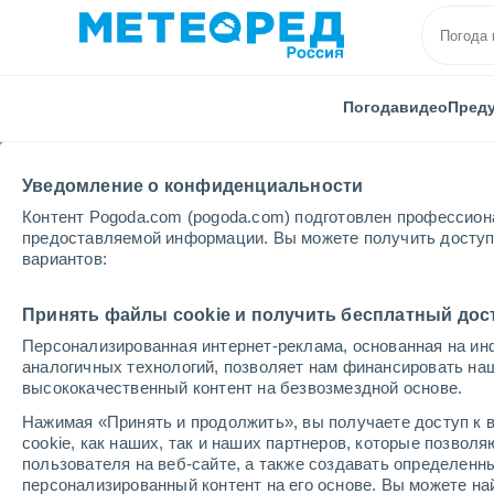
Погода
видео
Пред
Уведомление о конфиденциальности
Контент Pogoda.com (pogoda.com) подготовлен профессион
предоставляемой информации. Вы можете получить доступ 
вариантов:
Главная
Тыва
Шагонар
Принять файлы cookie и получить бесплатный дос
Персонализированная интернет-реклама, основанная на ин
Погода в Шагонаре
аналогичных технологий, позволяет нам финансировать на
высококачественный контент на безвозмездной основе.
18:29
суббота
Нажимая «Принять и продолжить», вы получаете доступ к в
cookie, как наших, так и наших партнеров, которые позвол
пользователя на веб-сайте, а также создавать определенн
Облачно и ясно
персонализированный контент на его основе. Вы можете 