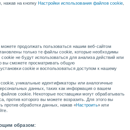
е, нажав на кнопку
Настройки использования файлов cookie
,
й
но можете продолжать пользоваться нашим веб-сайтом
становлены только те файлы cookie, которые необходимы
адар
Метеоспутники
Модели
 cookie не будут использоваться для анализа действий или
ко вы сможете просматривать общую
установки cookie и воспользоваться доступом к нашему
вторник
среда
четверг
пятница
cookie, уникальные идентификаторы или аналогичные
11 Авг.
12 Авг.
13 Авг.
14 Авг.
 персональных данных, таких как информация о вашем
ы файлов cookie. Некоторые поставщики могут обрабатывать
а, против которого вы можете возразить. Для этого вы
ть против обработки данных, нажав «
Настроить
» или
70%
йте.
0.4 мм
31°
/
+15°
+34°
/
+16°
+31°
/
+19°
+31°
/
+16°
ющим образом: