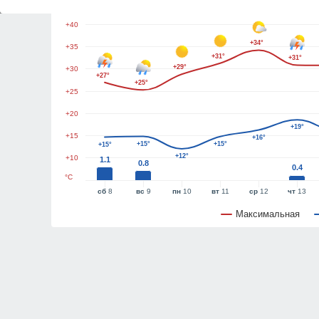
+45
+40
+34°
+35
+31°
+31°
+29°
+30
+27°
+25°
+25
+20
+19°
+15
+16°
+15°
+15°
+15°
+12°
+10
1.1
0.8
0.4
°C
сб
8
вс
9
пн
10
вт
11
ср
12
чт
13
Максимальная