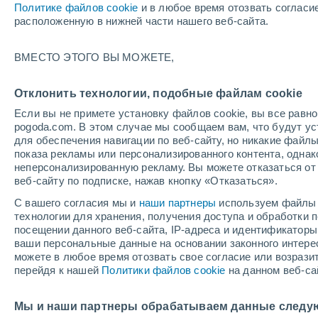
Политике файлов cookie
и в любое время отозвать согласи
+25°
расположенную в нижней части нашего веб-сайта.
ВМЕСТО ЭТОГО ВЫ МОЖЕТЕ,
западны
По ощущениям +26°
2
-
6 м/с
Отклонить технологии, подобные файлам cookie
Если вы не примете установку файлов cookie, вы все рав
pogoda.com. В этом случае мы сообщаем вам, что будут у
Погода на 1 – 7 дней
Карта дождей
Дождевой р
для обеспечения навигации по веб-сайту, но никакие файлы
показа рекламы или персонализированного контента, одна
неперсонализированную рекламу. Вы можете отказаться от 
веб-сайту по подписке, нажав кнопку «Отказаться».
завтра
понедельник
cегодня
С вашего согласия мы и
наши партнеры
используем файлы 
9 Авг.
10 Авг.
8 Авг.
технологии для хранения, получения доступа и обработки
посещении данного веб-сайта, IP-адреса и идентификатор
ваши персональные данные на основании законного интерес
можете в любое время отозвать свое согласие или возрази
60%
80%
перейдя к нашей
Политики файлов cookie
на данном веб-са
0.8 мм
1.1 мм
+25°
/
+15°
+29°
/
+12°
+
+27°
/
+15°
Мы и наши партнеры обрабатываем данные следу