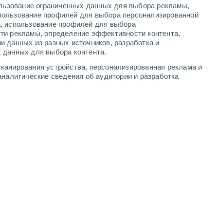
ользование ограниченных данных для выбора рекламы,
2
-
6
м/с
3
-
7
м/с
3
-
8
м/с
1
-
6
м/с
пользование профилей для выбора персонализированной
а, использование профилей для выбора
ти рекламы, определение эффективности контента,
ста
и данных из разных источников, разработка и
 данных для выбора контента.
о
Северный
2 Низкий
канирования устройства, персонализированная реклама и
27°
1
-
4 м/с
FPS:
нет
аналитические сведения об аудитории и разработка
о
западный
1 Низкий
26°
2
-
6 м/с
FPS:
нет
о
юго-западный
0 Низкий
25°
3
-
7 м/с
FPS:
нет
ждь
юго-западный
0 Низкий
21°
2
-
6 м/с
FPS:
нет
юго-западный
0 Низкий
19°
1
-
4 м/с
FPS:
нет