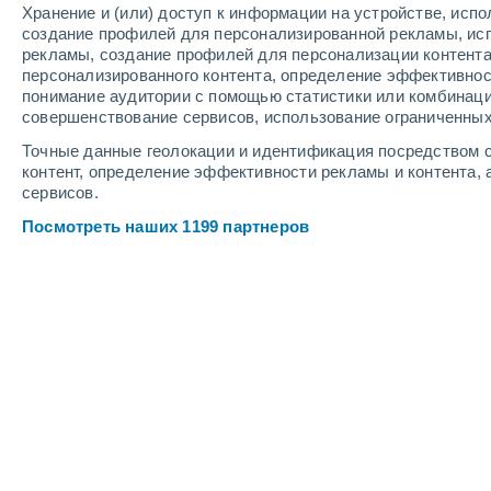
Хранение и (или) доступ к информации на устройстве, исп
3
-
9
м/с
2
-
6
м/с
3
-
7
м/с
создание профилей для персонализированной рекламы, ис
рекламы, создание профилей для персонализации контент
персонализированного контента, определение эффективнос
Погода в Шагонаре cегодня
, 8 авгу
понимание аудитории с помощью статистики или комбинаци
совершенствование сервисов, использование ограниченных
Облачно и ясн
+26°
17:00
Точные данные геолокации и идентификация посредством с
Ощущаемая т.
+
контент, определение эффективности рекламы и контента, 
сервисов.
Облачно и ясн
+25°
18:00
Посмотреть наших 1199 партнеров
Ощущаемая т.
+
Облачно и ясн
+23°
19:00
Ощущаемая т.
+
Небольшой до
50%
+21°
20:00
0.1 мм
Ощущаемая т.
+
Буря
50%
+19°
21:00
0.3 мм
Ощущаемая т.
+