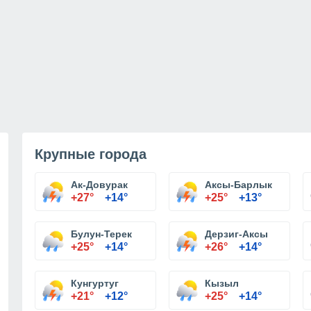
Крупные города
Ак-Довурак
Аксы-Барлык
+27°
+14°
+25°
+13°
Булун-Терек
Дерзиг-Аксы
+25°
+14°
+26°
+14°
Кунгуртуг
Кызыл
+21°
+12°
+25°
+14°