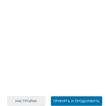
Лунный календарь
пн
вт
ср
чт
пт
сб
вс
8
9
10
11
12
13
14
15
16
17
18
19
20
21
НАСТРОЙКИ
ПРИНЯТЬ И ПРОДОЛЖИТЬ