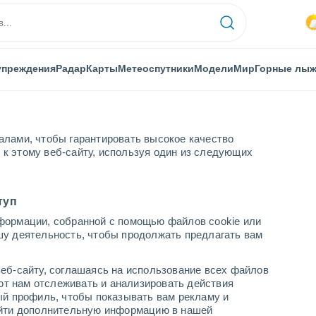
упреждения
Радар
Карты
Метеоспутники
Модели
Мир
Горные лы
алами, чтобы гарантировать высокое качество
к этому веб-сайту, используя один из следующих
туп
формации, собранной с помощью файлов cookie или
шу деятельность, чтобы продолжать предлагать вам
...
еб-сайту, соглашаясь на использование всех файлов
яют нам отслеживать и анализировать действия
По часам
ый профиль, чтобы показывать вам рекламу и
В ближайшие часы моросящий
найти дополнительную информацию в нашей
дождь