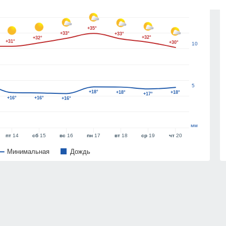
15
+35°
+33°
+33°
+32°
+32°
+31°
+30°
10
5
+18°
+18°
+18°
+17°
+16°
+16°
+16°
мм
пт
14
сб
15
вс
16
пн
17
вт
18
ср
19
чт
20
Минимальная
Дождь