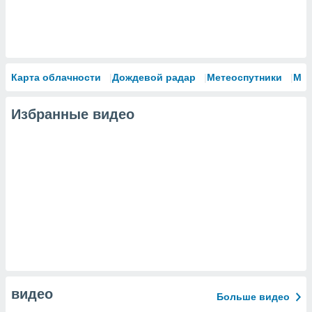
Карта облачности
Дождевой радар
Метеоспутники
Мо
Избранные видео
видео
Больше видео