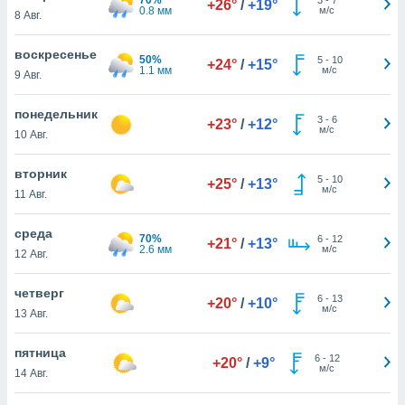
+26°
/
+19°
 и
0.8 мм
м/с
8 Авг.
ть действия
я на веб-
воскресенье
же
50%
5
-
10
+24°
/
+15°
1.1 мм
м/с
пределенный
9 Авг.
обы
вам рекламу
понедельник
3
-
6
+23°
/
+12°
зированный
м/с
10 Авг.
го основе.
айти
вторник
ьную
5
-
10
+25°
/
+13°
м/с
11 Авг.
 в нашей
йлов cookie
ремя
среда
70%
6
-
12
+21°
/
+13°
гласие,
2.6 мм
м/с
12 Авг.
опку
спользования
четверг
 cookie
6
-
13
+20°
/
+10°
м/с
13 Авг.
нную в
и нашего
пятница
6
-
12
+20°
/
+9°
м/с
14 Авг.
ОГО ВЫ