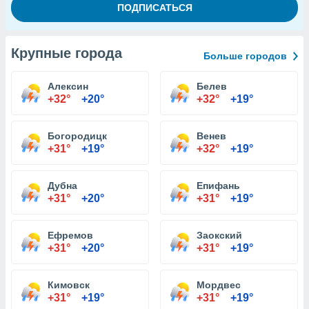
Крупные города
Больше городов
Алексин
Белев
+32°
+20°
+32°
+19°
Богородицк
Венев
+31°
+19°
+32°
+19°
Дубна
Епифань
+31°
+20°
+31°
+19°
Ефремов
Заокский
+31°
+20°
+31°
+19°
Кимовск
Мордвес
+31°
+19°
+31°
+19°