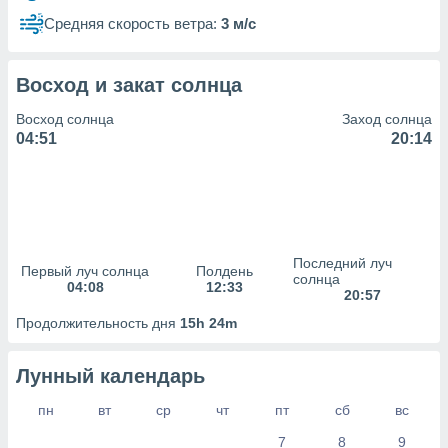
сервисов.
Средняя скорость ветра:
3 м/с
 наших 1199
неров
Восход и закат солнца
Восход солнца
Заход солнца
04:51
20:14
Последний луч
Первый луч солнца
Полдень
солнца
04:08
12:33
20:57
Продолжительность дня
15h 24m
Лунный календарь
пн
вт
ср
чт
пт
сб
вс
7
8
9