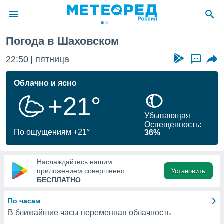
Погода в Шаховском
ие о
циальности
22:50
пятница
...
oda.com
)
Облачно и ясно
+21°
алами,
тировать
Убывающая
ество
Освещенность:
яемой
По ощущениям +21°
36%
. Вы можете
ступ к этому
используя
Наслаждайтесь нашим
едующих
приложением совершенно
Установить
БЕСПЛАТНО
файлы
По часам
олучить
В ближайшие часы переменная облачность
й доступ