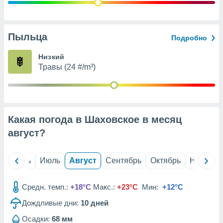
с помощью
или
данных из
чников,
Пыльца
Подробно
и
вование
Низкий
Травы (24 #/m³)
ие
х данных
контента.
ные
и
Какая погода в Шаховское в месяц
ция
м
август
?
я
рованная
й
Июнь
Июль
Август
Сентябрь
Октябрь
Ноябрь
нтент,
е
сти рекламы
Средн. темп.:
+18°C
Макс.:
+23°C
Мин:
+12°C
Дождливые дни:
10
дней
ие сведения
и и
Осадки:
68 мм