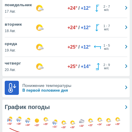
днако вы
понедельник
2
-
7
+24°
/
+12°
сматривать
м/с
17 Авг.
изированную
вторник
1
-
7
 можете
+24°
/
+12°
м/с
18 Авг.
от установки
ться
среда
1
-
5
+25°
/
+12°
нашему веб-
м/с
19 Авг.
дписке,
у
четверг
2
-
9
».
+25°
/
+14°
м/с
20 Авг.
гласия мы и
ры
Понижение температуры
 файлы
В первой половине дня
кальные
торы или
 технологии
График погоды
я,
оступа и
ерсональных
+32°
+26°
+25°
+25°
их как
+24°
+24°
+24°
+23°
+23°
+22°
+21°
+20°
+20°
 о вашем