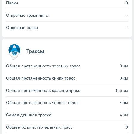
с помощью
Парки
0
или
данных из
Открытые трамплины
-
чников,
и
Открытые парки
-
вование
ие
х данных
Трассы
контента.
ные
Общая протяженность зеленых трасс
0 км
и
ция
м
Общая протяженность синих трасс
0 км
я
Общая протяженность красных трасс
5.5 км
рованная
нтент,
Общая протяженность черных трасс
4 км
е
сти рекламы
Самая длинная трасса
4 км
ие сведения
Общее количество зеленых трасс
0
и и