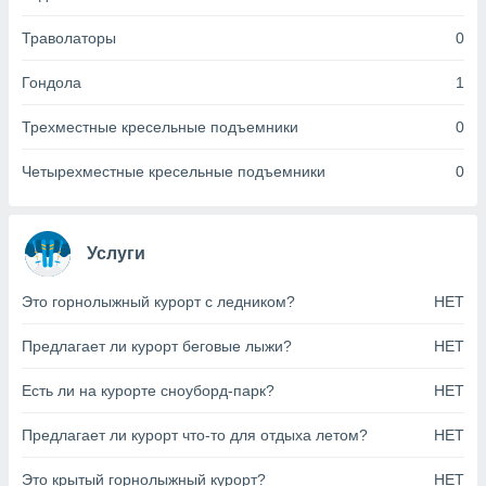
анного веб-
реса и
Траволаторы
0
торы файлов
оторые
Гондола
1
могут
ь ваши
Трехместные кресельные подъемники
0
е данные на
аконного
Четырехместные кресельные подъемники
0
ротив
 можете
Для этого вы
бое время
Услуги
ое согласие
ть против
Это горнолыжный курорт с ледником?
НЕТ
анных,
роить
» или
ашей
Предлагает ли курорт беговые лыжи?
НЕТ
йлов cookie
еб-сайте.
Есть ли на курорте сноуборд-парк?
НЕТ
 партнеры
Предлагает ли курорт что-то для отдыха летом?
НЕТ
ваем
ледующим
Это крытый горнолыжный курорт?
НЕТ