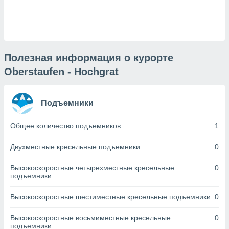
днако вы
сматривать
изированную
 можете
от установки
Полезная информация о курорте
Oberstaufen - Hochgrat
ться
нашему веб-
дписке,
Подъемники
у
».
Общее количество подъемников
1
гласия мы и
ры
Двухместные кресельные подъемники
0
 файлы
кальные
Высокоскоростные четырехместные кресельные
0
торы или
подъемники
 технологии
я,
Высокоскоростные шестиместные кресельные подъемники
0
оступа и
ерсональных
их как
Высокоскоростные восьмиместные кресельные
0
подъемники
 о вашем