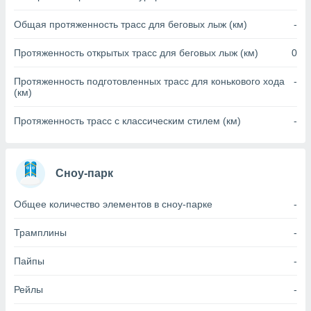
(или) доступ
Общая протяженность трасс для беговых лыж (км)
-
и на
Протяженность открытых трасс для беговых лыж (км)
0
ие
х данных
Протяженность подготовленных трасс для конькового хода
-
рекламы,
(км)
рофилей для
рованной
Протяженность трасс с классическим стилем (км)
-
пользование
ля выбора
рованной
здание
Сноу-парк
ля
ции
Общее количество элементов в сноу-парке
-
спользование
ля выбора
Трамплины
-
рованного
пределение
сти
Пайпы
-
ределение
сти
Рейлы
-
онимание