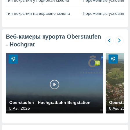
Тип покрытия у подножья склона
Переменные условия
 и
ть действия
я на веб-
Тип покрытия на вершине склона
Переменные условия
же
пределенный
обы
вам рекламу
Веб-камеры курорта Oberstaufen
зированный
- Hochgrat
го основе.
айти
ьную
 в нашей
йлов cookie
ремя
гласие,
опку
спользования
 cookie
нную в
Oberstaufen - Hochgratbahn Bergstation
Oberstauf
и нашего
8 Авг. 2026
8 Авг. 2026
ОГО ВЫ