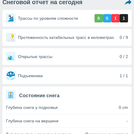
Снеговой отчет на сегодня
ированная
клама,
на
Трассы по уровням сложности
0
0
1
1
 собранной
файлов
аналогичных
 позволяет
Протяженность катабельных трасс в километрах
0 / 9
ПРИНЯТЬ
ировать
И
ьность,
ПРОДОЛЖИТЬ
олжать
Открытые трассы
0 / 2
вам
ственный
НАСТРОЙКИ
ой основе.
Подъемники
1 / 1
ринять и
, вы
Состояние снега
оступ к веб-
ашаясь на
Глубина снега у подножья
0 cm
ие всех
ie, как
и наших
Глубина снега на вершине
-
которые
нам