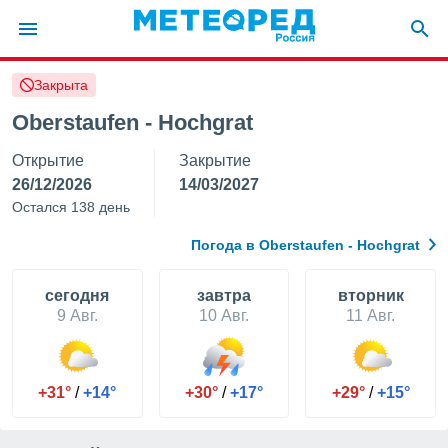
Закрыта
ие о
циальности
Oberstaufen - Hochgrat
oda.com
Открытие
Закрытие
)
26/12/2026
14/03/2027
алами,
Остался 138 день
тировать
ество
Погода в Oberstaufen - Hochgrat
яемой
. Вы можете
ступ к этому
cегодня
завтра
вторник
используя
9 Авг.
10 Авг.
11 Авг.
едующих
файлы
+31°
/
+14°
+30°
/
+17°
+29°
/
+15°
олучить
й доступ