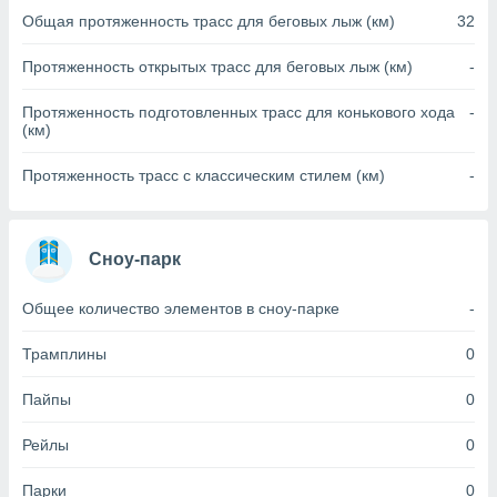
Общая протяженность трасс для беговых лыж (км)
32
(или) доступ
и на
Протяженность открытых трасс для беговых лыж (км)
-
ие
Протяженность подготовленных трасс для конькового хода
-
х данных
(км)
рекламы,
рофилей для
Протяженность трасс с классическим стилем (км)
-
рованной
пользование
ля выбора
рованной
Сноу-парк
здание
ля
Общее количество элементов в сноу-парке
-
ции
спользование
ля выбора
Трамплины
0
рованного
пределение
Пайпы
0
сти
ределение
Рейлы
0
сти
онимание
Парки
0