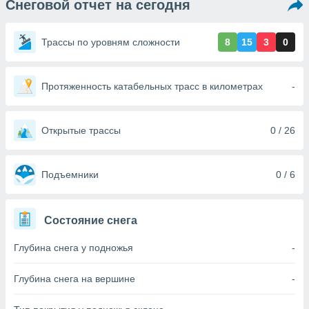
Снеговой отчет на сегодня
ированная
клама,
на
Трассы по уровням сложности
8
15
3
0
 собранной
файлов
аналогичных
 позволяет
Протяженность катабельных трасс в километрах
-
ПРИНЯТЬ
ировать
И
ьность,
ПРОДОЛЖИТЬ
олжать
Открытые трассы
0 / 26
вам
ственный
НАСТРОЙКИ
ой основе.
Подъемники
0 / 6
ринять и
, вы
Состояние снега
оступ к веб-
ашаясь на
Глубина снега у подножья
-
ие всех
ie, как
и наших
Глубина снега на вершине
-
которые
нам