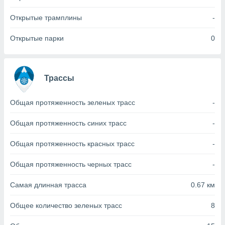
с помощью
или
Открытые трамплины
-
данных из
чников,
Открытые парки
0
и
вование
ие
х данных
Трассы
контента.
ные
Общая протяженность зеленых трасс
-
и
ция
Общая протяженность синих трасс
-
м
я
Общая протяженность красных трасс
-
рованная
Общая протяженность черных трасс
-
нтент,
е
Самая длинная трасса
0.67 км
сти рекламы
Общее количество зеленых трасс
8
ие сведения
и и