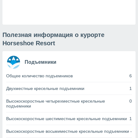
днако вы
сматривать
изированную
 можете
от установки
Полезная информация о курорте
Horseshoe Resort
ться
нашему веб-
дписке,
Подъемники
у
».
Общее количество подъемников
6
гласия мы и
ры
Двухместные кресельные подъемники
1
 файлы
кальные
Высокоскоростные четырехместные кресельные
0
торы или
подъемники
 технологии
я,
Высокоскоростные шестиместные кресельные подъемники
1
оступа и
ерсональных
их как
Высокоскоростные восьмиместные кресельные подъемники
-
 о вашем