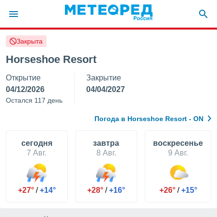
Закрыта
ие о
циальности
Horseshoe Resort
oda.com
Открытие
Закрытие
)
04/12/2026
04/04/2027
алами,
Остался 117 день
тировать
ество
Погода в Horseshoe Resort - ON
яемой
. Вы можете
ступ к этому
cегодня
завтра
воскресенье
используя
7 Авг.
8 Авг.
9 Авг.
едующих
файлы
+27°
/
+14°
+28°
/
+16°
+26°
/
+15°
олучить
й доступ