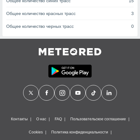
Общее количество синих трасс
15
сервисов.
 наших 1199
Общее количество красных трасс
3
неров
Общее количество черных трасс
0
Контакты
О нас
FAQ
Пользовательское соглашение
Cookies
Политика конфиденциальности