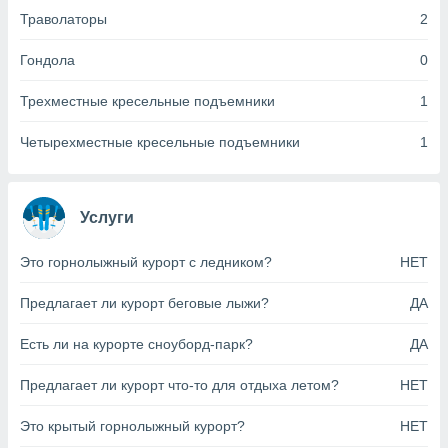
анного веб-
Траволаторы
2
реса и
торы файлов
Гондола
0
оторые
могут
Трехместные кресельные подъемники
1
ь ваши
е данные на
Четырехместные кресельные подъемники
1
аконного
ротив
 можете
Для этого вы
Услуги
бое время
ое согласие
ть против
Это горнолыжный курорт с ледником?
НЕТ
анных,
роить
» или
Предлагает ли курорт беговые лыжи?
ДА
ашей
йлов cookie
Есть ли на курорте сноуборд-парк?
ДА
еб-сайте.
Предлагает ли курорт что-то для отдыха летом?
НЕТ
 партнеры
ваем
Это крытый горнолыжный курорт?
НЕТ
ледующим