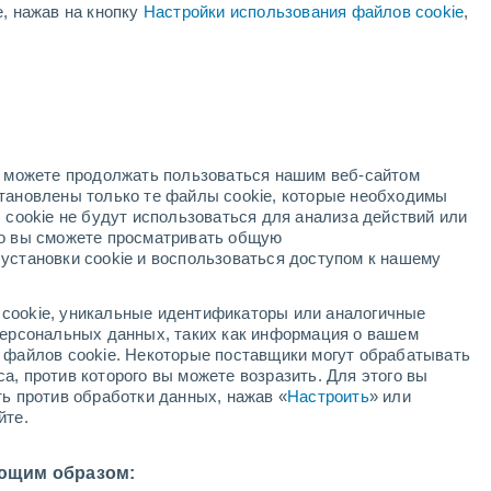
е, нажав на кнопку
Настройки использования файлов cookie
,
дный
но можете продолжать пользоваться нашим веб-сайтом
становлены только те файлы cookie, которые необходимы
адар
Метеоспутники
Модели
 cookie не будут использоваться для анализа действий или
ко вы сможете просматривать общую
установки cookie и воспользоваться доступом к нашему
вторник
среда
четверг
пятница
cookie, уникальные идентификаторы или аналогичные
11 Авг.
12 Авг.
13 Авг.
14 Авг.
 персональных данных, таких как информация о вашем
ы файлов cookie. Некоторые поставщики могут обрабатывать
а, против которого вы можете возразить. Для этого вы
ть против обработки данных, нажав «
Настроить
» или
йте.
21°
/
+11°
+23°
/
+17°
+20°
/
+17°
+20°
/
+14°
ющим образом: