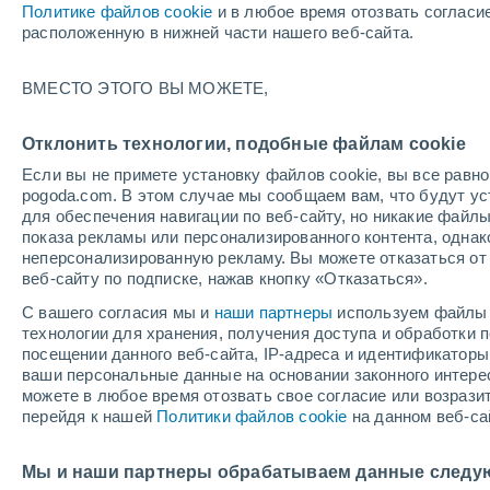
Политике файлов cookie
и в любое время отозвать согласи
+19°
расположенную в нижней части нашего веб-сайта.
ВМЕСТО ЭТОГО ВЫ МОЖЕТЕ,
юго-запа
По ощущениям +19°
8
-
13 м/с
Отклонить технологии, подобные файлам cookie
Если вы не примете установку файлов cookie, вы все рав
pogoda.com. В этом случае мы сообщаем вам, что будут у
Погода на 1 – 7 дней
Карта дождей
Дождевой р
для обеспечения навигации по веб-сайту, но никакие файлы
показа рекламы или персонализированного контента, одна
неперсонализированную рекламу. Вы можете отказаться от 
веб-сайту по подписке, нажав кнопку «Отказаться».
завтра
понедельник
cегодня
С вашего согласия мы и
наши партнеры
используем файлы 
9 Авг.
10 Авг.
8 Авг.
технологии для хранения, получения доступа и обработки
посещении данного веб-сайта, IP-адреса и идентификатор
ваши персональные данные на основании законного интерес
можете в любое время отозвать свое согласие или возрази
90%
30%
перейдя к нашей
Политики файлов cookie
на данном веб-са
11 мм
0.1 мм
+17°
/
+13°
+17°
/
+13°
+
+19°
/
+13°
Мы и наши партнеры обрабатываем данные следу