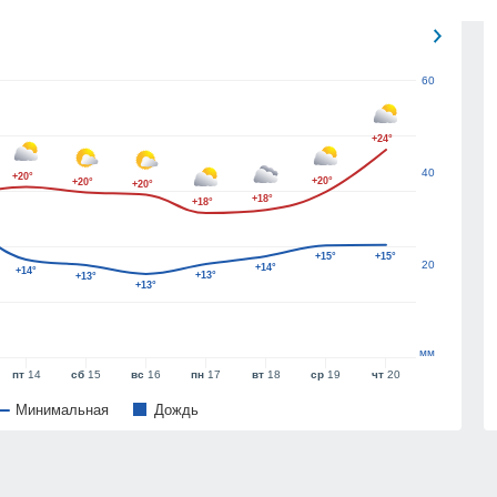
60
+24°
40
+20°
+20°
+20°
+20°
+18°
+18°
+15°
+15°
20
+14°
+14°
+13°
+13°
+13°
мм
пт
14
сб
15
вс
16
пн
17
вт
18
ср
19
чт
20
Минимальная
Дождь