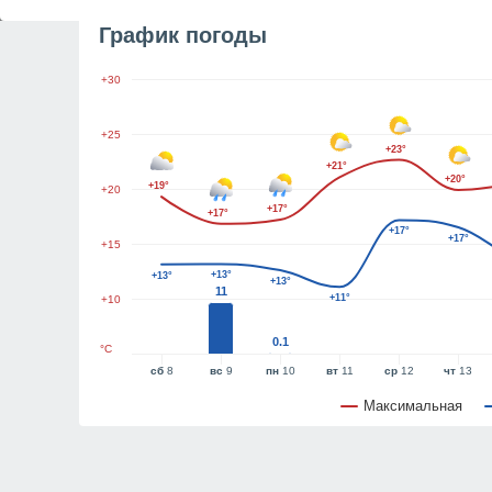
График погоды
+30
+25
+23°
+21°
+20°
+19°
+20
+17°
+17°
+17°
+17°
+15
+13°
+13°
+13°
11
+11°
+10
0.1
°C
сб
8
вс
9
пн
10
вт
11
ср
12
чт
13
Максимальная