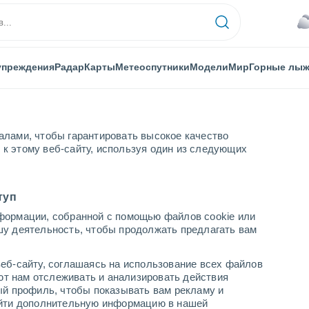
упреждения
Радар
Карты
Метеоспутники
Модели
Мир
Горные лы
алами, чтобы гарантировать высокое качество
к этому веб-сайту, используя один из следующих
 Эйршир
туп
формации, собранной с помощью файлов cookie или
шире
шу деятельность, чтобы продолжать предлагать вам
...
еб-сайту, соглашаясь на использование всех файлов
яют нам отслеживать и анализировать действия
По часам
ый профиль, чтобы показывать вам рекламу и
В ближайшие часы пасмурно
найти дополнительную информацию в нашей