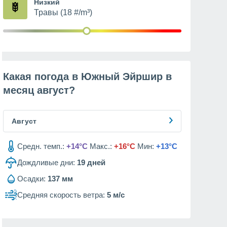
Низкий
Травы (18 #/m³)
Какая погода в Южный Эйршир в
месяц
август
?
Август
Средн. темп.:
+14°C
Макс.:
+16°C
Мин:
+13°C
Дождливые дни:
19
дней
Осадки:
137 мм
Средняя скорость ветра:
5 м/с