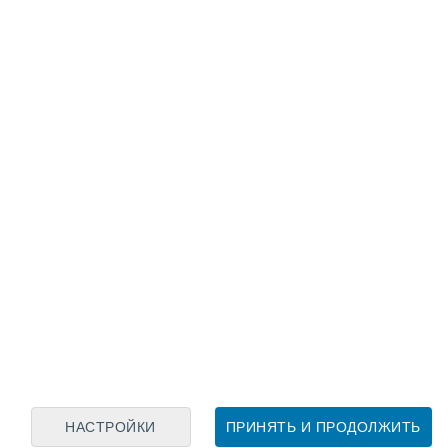
Лунный календарь
пн
вт
ср
чт
пт
сб
вс
8
9
10
11
12
13
14
15
16
17
18
19
20
21
НАСТРОЙКИ
ПРИНЯТЬ И ПРОДОЛЖИТЬ