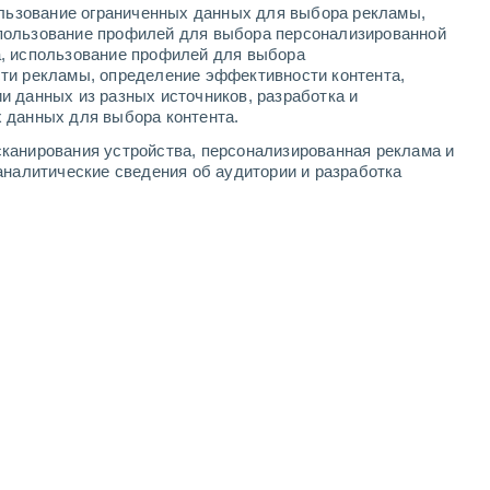
ользование ограниченных данных для выбора рекламы,
4
-
6
м/с
6
-
10
м/с
5
-
9
м/с
5
-
8
м/с
пользование профилей для выбора персонализированной
а, использование профилей для выбора
ти рекламы, определение эффективности контента,
, 8 августа
и данных из разных источников, разработка и
 данных для выбора контента.
юго-западный
2 Низкий
канирования устройства, персонализированная реклама и
19°
8
-
13 м/с
FPS:
нет
аналитические сведения об аудитории и разработка
южный
1 Низкий
18°
7
-
12 м/с
FPS:
нет
южный
1 Низкий
18°
8
-
12 м/с
FPS:
нет
южный
0 Низкий
17°
7
-
12 м/с
FPS:
нет
южный
0 Низкий
17°
7
-
11 м/с
FPS:
нет