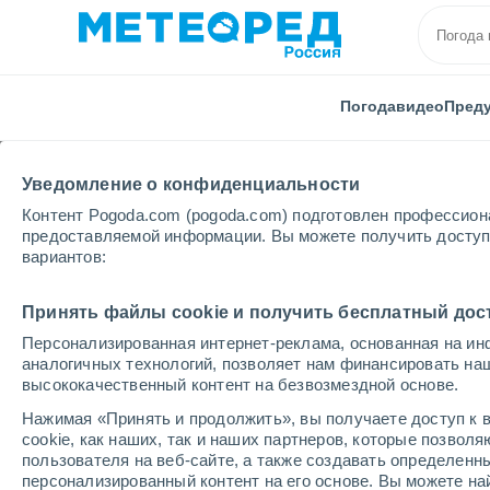
Погода
видео
Пред
Уведомление о конфиденциальности
Контент Pogoda.com (pogoda.com) подготовлен профессион
предоставляемой информации. Вы можете получить доступ 
вариантов:
Главная
Великобритания
Стратклайд
Южный
Принять файлы cookie и получить бесплатный дос
Персонализированная интернет-реклама, основанная на ин
Погода в Южном Эйр
аналогичных технологий, позволяет нам финансировать на
высококачественный контент на безвозмездной основе.
16:23
суббота
Нажимая «Принять и продолжить», вы получаете доступ к в
cookie, как наших, так и наших партнеров, которые позвол
пользователя на веб-сайте, а также создавать определенн
Пасмурно
персонализированный контент на его основе. Вы можете 