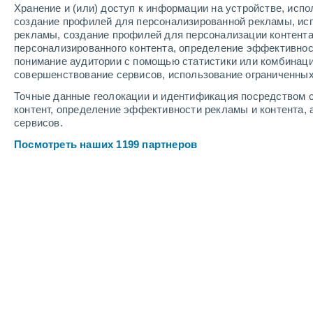
Хранение и (или) доступ к информации на устройстве, исп
7
-
11
м/с
4
-
8
м/с
8
-
13
м/с
создание профилей для персонализированной рекламы, ис
рекламы, создание профилей для персонализации контент
персонализированного контента, определение эффективнос
Погода в Южном Эйршире cегодня
понимание аудитории с помощью статистики или комбинаци
совершенствование сервисов, использование ограниченных
Пасмурно
+19°
16:00
Точные данные геолокации и идентификация посредством с
Ощущаемая т.
+
контент, определение эффективности рекламы и контента, 
сервисов.
Пасмурно
+18°
17:00
Посмотреть наших 1199 партнеров
Ощущаемая т.
+
Пасмурно
+18°
18:00
Ощущаемая т.
+
Пасмурно
+17°
19:00
Ощущаемая т.
+
Пасмурно
+17°
20:00
Ощущаемая т.
+