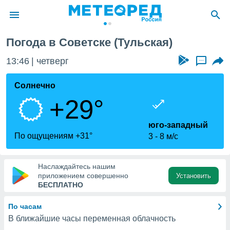
Погода в Советске (Тульская)
ие о
циальности
13:46
четверг
...
oda.com
)
Солнечно
+29°
алами,
тировать
ество
юго-западный
яемой
По ощущениям +31°
3
8 м/с
. Вы можете
ступ к этому
используя
Наслаждайтесь нашим
едующих
приложением совершенно
Установить
БЕСПЛАТНО
файлы
По часам
олучить
В ближайшие часы переменная облачность
й доступ