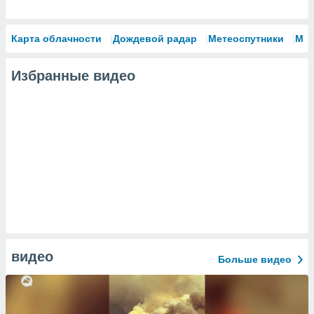
Карта облачности
Дождевой радар
Метеоспутники
Мо
Избранные видео
видео
Больше видео