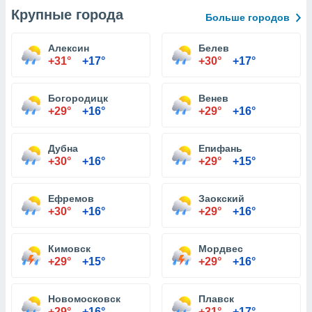
Крупные города
Больше городов
Алексин
Белев
+31°
+17°
+30°
+17°
Богородицк
Венев
+29°
+16°
+29°
+16°
Дубна
Епифань
+30°
+16°
+29°
+15°
Ефремов
Заокский
+30°
+16°
+29°
+16°
Кимовск
Мордвес
+29°
+15°
+29°
+16°
Новомосковск
Плавск
+29°
+16°
+31°
+17°