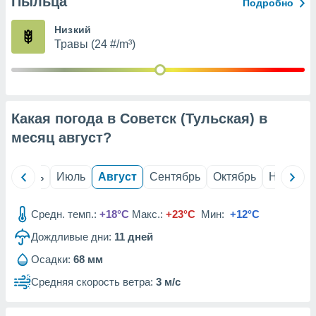
Пыльца
с помощью
Подробно
или
данных из
Низкий
чников,
Травы (24 #/m³)
и
вование
ие
х данных
Какая погода в Советск (Тульская) в
контента.
месяц
август
?
ные
и
ция
й
Июнь
Июль
Август
Сентябрь
Октябрь
Ноябрь
м
я
Средн. темп.:
+18°C
Макс.:
+23°C
Мин:
+12°C
рованная
Дождливые дни:
11
дней
нтент,
е
Осадки:
68 мм
сти рекламы
Средняя скорость ветра:
3 м/с
ие сведения
и и