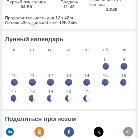
сервисов.
Первый луч солнца
Полдень
солнца
04:59
11:42
18:26
 наших 1199
неров
Продолжительность дня
12h 42m
Оставшийся дневной свет
12h 34m
Лунный календарь
пн
вт
ср
чт
пт
сб
вс
8
9
10
11
12
13
14
15
16
17
18
19
20
21
Поделиться прогнозом