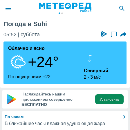
Погода в Suhi
ие о
циальности
05:52
суббота
...
oda.com
)
Облачно и ясно
+24°
алами,
тировать
ество
Северный
яемой
По ощущениям +22°
2
3 м/с
. Вы можете
ступ к этому
используя
Наслаждайтесь нашим
едующих
приложением совершенно
Установить
БЕСПЛАТНО
файлы
По часам
олучить
В ближайшие часы влажная удушающая жара
й доступ