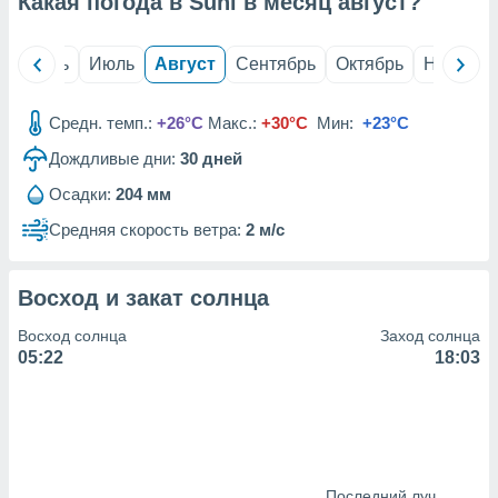
Какая погода в Suhi в месяц
август
?
с помощью
или
данных из
й
Июнь
Июль
Август
Сентябрь
Октябрь
Ноябрь
чников,
и
вование
Средн. темп.:
+26°C
Макс.:
+30°C
Мин:
+23°C
ие
Дождливые дни:
30
дней
х данных
контента.
Осадки:
204 мм
ные
Средняя скорость ветра:
2 м/с
и
ция
м
Восход и закат солнца
я
Восход солнца
Заход солнца
рованная
05:22
18:03
нтент,
е
сти рекламы
ие сведения
и и
Последний луч