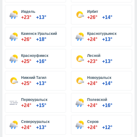
Ивдель
Ирбит
и,
+23°
+13°
+26°
+14°
 файлам
Каменск-Уральский
Краснотурьинск
примете
+26°
+18°
+24°
+13°
айлов
се равно
должать
Красноуфимск
Лесной
ся нашим
+25°
+16°
+23°
+13°
pogoda.com.
ае мы
м, что
Нижний Тагил
Новоуральск
овлены
+25°
+13°
+24°
+14°
айлы cookie,
обходимы
Первоуральск
Полевской
ения
+24°
+15°
+24°
+16°
 веб-сайту,
файлы cookie
пользоваться
Североуральск
Серов
 действий
+24°
+13°
+24°
+12°
рекламы или
рованного