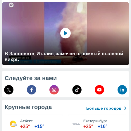
 и
ть действия
я на веб-
же
пределенный
обы
вам рекламу
зированный
го основе.
айти
В Заппонете, Италия, замечен огромный пылевой
ьную
вихрь
 в нашей
йлов cookie
ремя
Следуйте за нами
гласие,
опку
спользования
 cookie
нную в
Крупные города
и нашего
Больше городов
Асбест
Екатеринбург
ОГО ВЫ
+25°
+15°
+25°
+16°