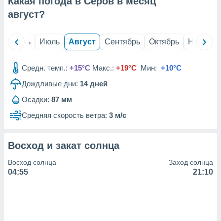
Какая погода в Серов в месяц
с помощью
или
август
?
данных из
чников,
и
й
Июнь
Июль
Август
Сентябрь
Октябрь
Ноябрь
вование
ие
Средн. темп.:
+15°C
Макс.:
+19°C
Мин:
+10°C
х данных
Дождливые дни:
14
дней
контента.
Осадки:
87 мм
ные
и
Средняя скорость ветра:
3 м/с
ция
м
я
Восход и закат солнца
рованная
Восход солнца
Заход солнца
нтент,
04:55
21:10
е
сти рекламы
ие сведения
и и