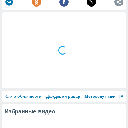
Карта облачности
Дождевой радар
Метеоспутники
Мо
Избранные видео