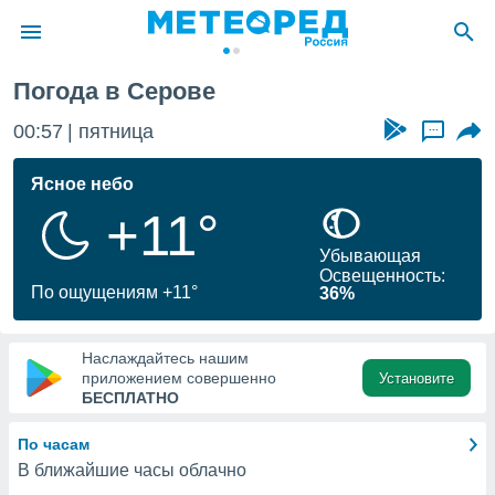
Погода в Серове
ие о
циальности
00:57
пятница
...
oda.com
)
Ясное небо
+11°
алами,
тировать
Убывающая
ество
Освещенность:
яемой
По ощущениям +11°
36%
. Вы можете
ступ к этому
используя
Наслаждайтесь нашим
едующих
приложением совершенно
Установите
БЕСПЛАТНО
файлы
По часам
олучить
В ближайшие часы облачно
й доступ