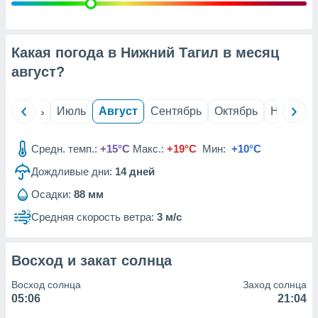
с помощью
или
данных из
чников,
Какая погода в Нижний Тагил в месяц
и
вование
август
?
ие
х данных
й
Июнь
Июль
Август
Сентябрь
Октябрь
Ноябрь
контента.
ные
Средн. темп.:
+15°C
Макс.:
+19°C
Мин:
+10°C
и
Дождливые дни:
14
дней
ция
м
Осадки:
88 мм
я
Средняя скорость ветра:
3 м/с
рованная
нтент,
е
Восход и закат солнца
сти рекламы
Восход солнца
Заход солнца
ие сведения
05:06
21:04
и и