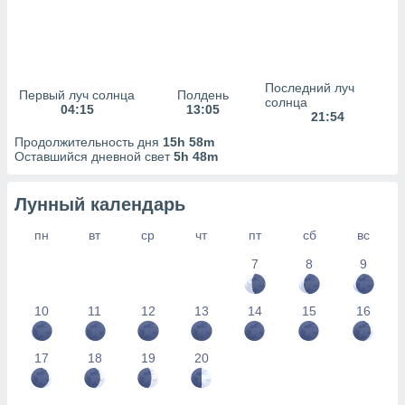
сервисов.
 наших 1199
неров
Последний луч
Первый луч солнца
Полдень
солнца
04:15
13:05
21:54
Продолжительность дня
15h 58m
Оставшийся дневной свет
5h 48m
Лунный календарь
пн
вт
ср
чт
пт
сб
вс
7
8
9
10
11
12
13
14
15
16
17
18
19
20