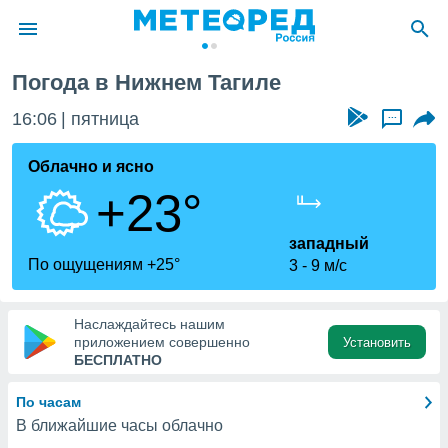
Погода в Нижнем Тагиле
ие о
циальности
16:06
пятница
...
oda.com
)
Облачно и ясно
+23°
алами,
тировать
ество
западный
яемой
По ощущениям +25°
3
9 м/с
. Вы можете
ступ к этому
используя
Наслаждайтесь нашим
едующих
приложением совершенно
Установить
БЕСПЛАТНО
файлы
По часам
олучить
В ближайшие часы облачно
й доступ