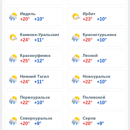
Ивдель
Ирбит
+20°
+10°
+23°
+10°
Каменск-Уральский
Краснотурьинск
+24°
+11°
+20°
+10°
Красноуфимск
Лесной
+25°
+12°
+22°
+10°
Нижний Тагил
Новоуральск
+24°
+11°
+22°
+10°
Первоуральск
Полевской
+22°
+10°
+22°
+10°
Североуральск
Серов
+20°
+9°
+20°
+9°