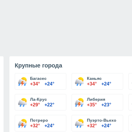
Крупные города
Багасес
Каньяс
+34°
+24°
+34°
+24°
Ла-Крус
Либерия
+29°
+22°
+35°
+23°
Потреро
Пуэрто-Вьехо
+32°
+24°
+32°
+24°