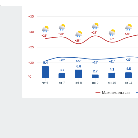
+40
+35
+30
+29°
+28°
+28°
+28°
+27°
+26°
+25
+22°
+22°
+22°
+21°
9.4
+20
+21°
6.6
4.5
4.1
3.7
2.7
°C
чт
6
пт
7
сб
8
вс
9
пн
10
вт
11
Максимальная