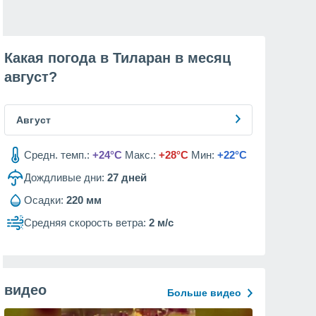
Какая погода в Тиларан в месяц
август
?
Август
Средн. темп.:
+24°C
Макс.:
+28°C
Мин:
+22°C
Дождливые дни:
27
дней
Осадки:
220 мм
Средняя скорость ветра:
2 м/с
видео
Больше видео