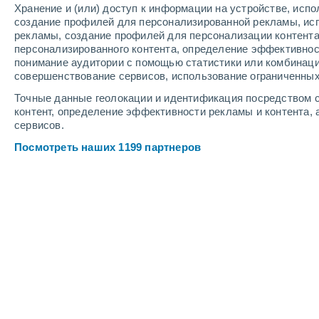
Хранение и (или) доступ к информации на устройстве, исп
9
-
18
м/с
9
-
19
м/с
10
8
-
17
м/с
создание профилей для персонализированной рекламы, ис
рекламы, создание профилей для персонализации контент
персонализированного контента, определение эффективнос
Погода в Тиларане cегодня
, 6 авгус
понимание аудитории с помощью статистики или комбинаци
совершенствование сервисов, использование ограниченных
Небольшой дожд
80%
+25°
15:00
Точные данные геолокации и идентификация посредством с
0.8 мм
Ощущаемая т.
+26°
контент, определение эффективности рекламы и контента, 
сервисов.
Небольшой дожд
80%
+23°
16:00
Посмотреть наших 1199 партнеров
0.4 мм
Ощущаемая т.
+23°
Небольшой дожд
60%
+23°
17:00
0.4 мм
Ощущаемая т.
+22°
Небольшой дожд
50%
+22°
18:00
0.3 мм
Ощущаемая т.
+21°
Переменная обла
+23°
19:00
Ощущаемая т.
+21°