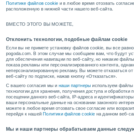
Политике файлов cookie
и в любое время отозвать согласи
+25°
расположенную в нижней части нашего веб-сайта.
80%
ВМЕСТО ЭТОГО ВЫ МОЖЕТЕ,
По ощущениям +26°
0.8 мм
Отклонить технологии, подобные файлам cookie
Если вы не примете установку файлов cookie, вы все рав
pogoda.com. В этом случае мы сообщаем вам, что будут у
Погода на 1 – 7 дней
Дождевой радар
Карта до
для обеспечения навигации по веб-сайту, но никакие файлы
показа рекламы или персонализированного контента, одна
неперсонализированную рекламу. Вы можете отказаться от 
веб-сайту по подписке, нажав кнопку «Отказаться».
завтра
суббота
вос
cегодня
С вашего согласия мы и
наши партнеры
используем файлы 
7 Авг.
8 Авг.
6 Авг.
технологии для хранения, получения доступа и обработки
посещении данного веб-сайта, IP-адреса и идентификатор
ваши персональные данные на основании законного интерес
можете в любое время отозвать свое согласие или возрази
70%
80%
90%
перейдя к нашей
Политики файлов cookie
на данном веб-са
3.7 мм
6.6 мм
9.4 мм
+28°
/
+22°
+26°
/
+22°
+2
+28°
/
+20°
Мы и наши партнеры обрабатываем данные следу