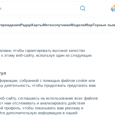
упреждения
Радар
Карты
Метеоспутники
Модели
Мир
Горные лы
алами, чтобы гарантировать высокое качество
к этому веб-сайту, используя один из следующих
туп
формации, собранной с помощью файлов cookie или
шу деятельность, чтобы продолжать предлагать вам
...
еб-сайту, соглашаясь на использование всех файлов
яют нам отслеживать и анализировать действия
По часам
ый профиль, чтобы показывать вам рекламу и
В ближайшие часы моросящий
найти дополнительную информацию в нашей
дождь