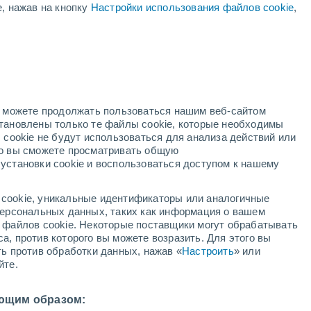
е, нажав на кнопку
Настройки использования файлов cookie
,
жёлтое предупреждение
Умеренное предупреждение о
дождь Тиларан сегодня
но можете продолжать пользоваться нашим веб-сайтом
становлены только те файлы cookie, которые необходимы
ждей
Метеоспутники
Модели
 cookie не будут использоваться для анализа действий или
ко вы сможете просматривать общую
установки cookie и воспользоваться доступом к нашему
кресенье
понедельник
вторник
среда
cookie, уникальные идентификаторы или аналогичные
9 Авг.
10 Авг.
11 Авг.
12 Авг.
 персональных данных, таких как информация о вашем
ы файлов cookie. Некоторые поставщики могут обрабатывать
а, против которого вы можете возразить. Для этого вы
ть против обработки данных, нажав «
Настроить
» или
70%
90%
90%
90%
йте.
2.7 мм
4.1 мм
4.5 мм
5.2 мм
9°
/
+21°
+27°
/
+21°
+28°
/
+22°
+29°
/
+22°
ющим образом: