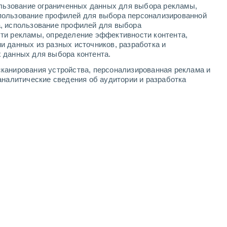
ользование ограниченных данных для выбора рекламы,
-
21
м/с
8
-
18
м/с
6
-
16
м/с
6
-
14
м/с
пользование профилей для выбора персонализированной
а, использование профилей для выбора
ти рекламы, определение эффективности контента,
та
и данных из разных источников, разработка и
 данных для выбора контента.
ь
Северо-восточный
3 Средний
канирования устройства, персонализированная реклама и
4
-
11 м/с
FPS:
6-10
аналитические сведения об аудитории и разработка
ь
Северо-восточный
1 Низкий
4
-
10 м/с
FPS:
нет
ь
Северо-восточный
0 Низкий
5
-
10 м/с
FPS:
нет
ь
Северо-восточный
0 Низкий
5
-
10 м/с
FPS:
нет
чность
восточный
0 Низкий
4
-
10 м/с
FPS:
нет