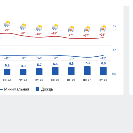
60
40
+29°
+28°
+28°
+28°
+28°
+27°
+27°
20
+22°
+22°
+22°
+22°
+22°
+21°
7.3
6.9
6.8
6.5
5.7
5.2
4.9
мм
ср
12
чт
13
пт
14
сб
15
вс
16
пн
17
вт
18
Минимальная
Дождь