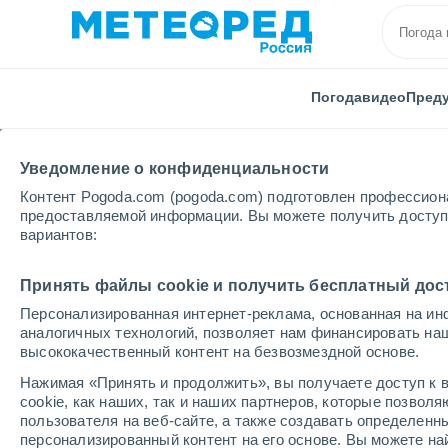
Погода
видео
Пред
Уведомление о конфиденциальности
Контент Pogoda.com (pogoda.com) подготовлен профессион
предоставляемой информации. Вы можете получить доступ 
вариантов:
Главная
Коста-Рика
Гуанакасте
Тиларан
Принять файлы cookie и получить бесплатный дос
Персонализированная интернет-реклама, основанная на ин
Погода в Тиларане
аналогичных технологий, позволяет нам финансировать на
высококачественный контент на безвозмездной основе.
15:05
четверг
Нажимая «Принять и продолжить», вы получаете доступ к в
cookie, как наших, так и наших партнеров, которые позвол
пользователя на веб-сайте, а также создавать определенн
Небольшой дождь
персонализированный контент на его основе. Вы можете 