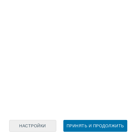
Лунный календарь
пн
вт
ср
чт
пт
сб
вс
6
7
8
9
10
11
12
13
14
15
16
17
18
19
НАСТРОЙКИ
ПРИНЯТЬ И ПРОДОЛЖИТЬ