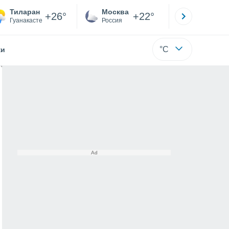
Тиларан
Москва
Санкт-
+26°
+22°
Гуанакасте
Россия
Са
°C
жи