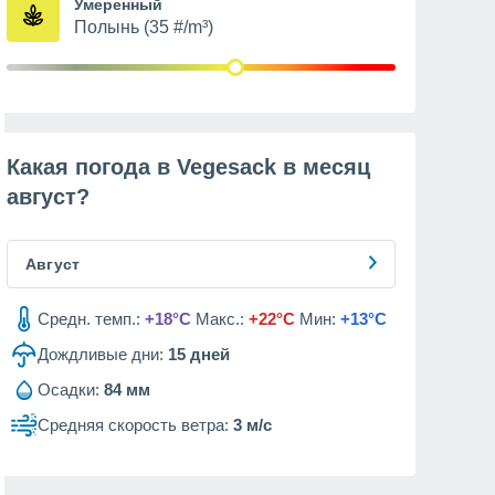
Умеренный
Полынь (35 #/m³)
Какая погода в Vegesack в месяц
август
?
Август
Средн. темп.:
+18°C
Макс.:
+22°C
Мин:
+13°C
Дождливые дни:
15
дней
Осадки:
84 мм
Средняя скорость ветра:
3 м/с