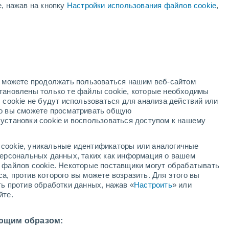
е, нажав на кнопку
Настройки использования файлов cookie
,
й
но можете продолжать пользоваться нашим веб-сайтом
становлены только те файлы cookie, которые необходимы
адар
Метеоспутники
Модели
 cookie не будут использоваться для анализа действий или
ко вы сможете просматривать общую
установки cookie и воспользоваться доступом к нашему
недельник
вторник
среда
четверг
cookie, уникальные идентификаторы или аналогичные
10 Авг.
11 Авг.
12 Авг.
13 Авг.
 персональных данных, таких как информация о вашем
ы файлов cookie. Некоторые поставщики могут обрабатывать
а, против которого вы можете возразить. Для этого вы
ть против обработки данных, нажав «
Настроить
» или
йте.
25°
/
+15°
+21°
/
+12°
+22°
/
+13°
+28°
/
+13°
ющим образом: