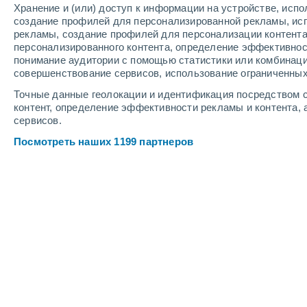
Хранение и (или) доступ к информации на устройстве, исп
3
-
6
м/с
4
-
9
м/с
4
-
9
м/с
создание профилей для персонализированной рекламы, ис
рекламы, создание профилей для персонализации контент
персонализированного контента, определение эффективнос
Погода в Vegesack cегодня
, 7 авгус
понимание аудитории с помощью статистики или комбинаци
совершенствование сервисов, использование ограниченных
Переменная обла
+20°
12:00
Точные данные геолокации и идентификация посредством с
Ощущаемая т.
+20
контент, определение эффективности рекламы и контента, 
сервисов.
Переменная обла
+19°
13:00
Посмотреть наших 1199 партнеров
Ощущаемая т.
+19
Переменная обла
+20°
14:00
Ощущаемая т.
+20
Пасмурно
+20°
15:00
Ощущаемая т.
+20
Пасмурно
+20°
16:00
Ощущаемая т.
+20