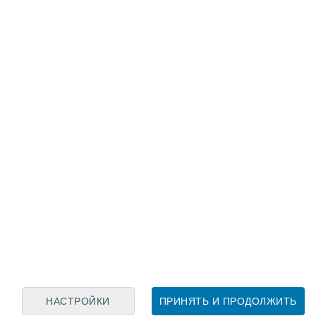
Лунный календарь
пн
вт
ср
чт
пт
сб
вс
7
8
9
10
11
12
13
14
15
16
17
18
19
20
НАСТРОЙКИ
ПРИНЯТЬ И ПРОДОЛЖИТЬ