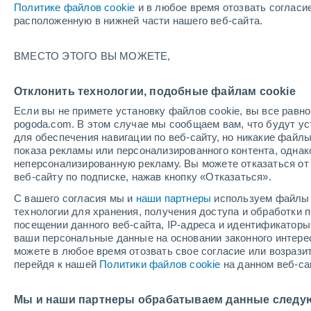
Политике файлов cookie
и в любое время отозвать согласи
+20°
расположенную в нижней части нашего веб-сайта.
ВМЕСТО ЭТОГО ВЫ МОЖЕТЕ,
западны
По ощущениям +20°
4
-
9 м/с
Отклонить технологии, подобные файлам cookie
Если вы не примете установку файлов cookie, вы все рав
pogoda.com. В этом случае мы сообщаем вам, что будут у
Погода на 1 – 7 дней
Карта дождей
Дождевой р
для обеспечения навигации по веб-сайту, но никакие файлы
показа рекламы или персонализированного контента, одна
неперсонализированную рекламу. Вы можете отказаться от 
веб-сайту по подписке, нажав кнопку «Отказаться».
завтра
воскресенье
по
cегодня
С вашего согласия мы и
наши партнеры
используем файлы 
8 Авг.
9 Авг.
7 Авг.
технологии для хранения, получения доступа и обработки
посещении данного веб-сайта, IP-адреса и идентификатор
ваши персональные данные на основании законного интерес
можете в любое время отозвать свое согласие или возрази
30%
перейдя к нашей
Политики файлов cookie
на данном веб-са
0.2 мм
+25°
/
+12°
+28°
/
+16°
+
+21°
/
+13°
Мы и наши партнеры обрабатываем данные следу