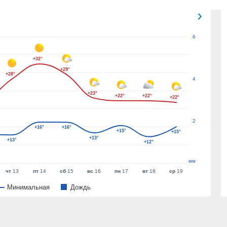
6
+32°
+29°
+28°
4
+23°
+22°
+22°
+22°
2
+16°
+16°
+15°
+15°
+13°
+13°
+12°
мм
чт
13
пт
14
сб
15
вс
16
пн
17
вт
18
ср
19
Минимальная
Дождь