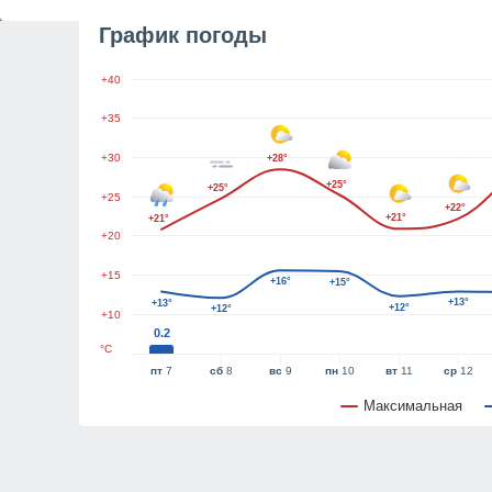
График погоды
+40
+35
+30
+28°
+25°
+25°
+25
+22°
+21°
+21°
+20
+15
+16°
+15°
+13°
+13°
+12°
+12°
+10
0.2
°C
пт
7
сб
8
вс
9
пн
10
вт
11
ср
12
Максимальная