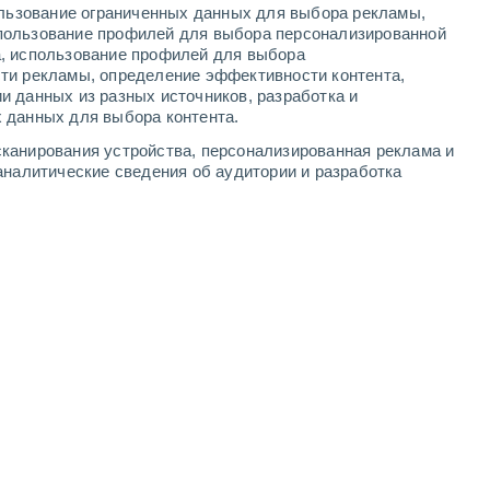
ользование ограниченных данных для выбора рекламы,
7
-
14
м/с
5
-
11
м/с
3
-
7
м/с
4
-
9
м/с
пользование профилей для выбора персонализированной
а, использование профилей для выбора
ти рекламы, определение эффективности контента,
та
и данных из разных источников, разработка и
 данных для выбора контента.
чность
западный
3 Средний
канирования устройства, персонализированная реклама и
°
4
-
9 м/с
FPS:
6-10
аналитические сведения об аудитории и разработка
чность
западный
4 Средний
°
4
-
9 м/с
FPS:
6-10
чность
западный
4 Средний
°
4
-
9 м/с
FPS:
6-10
западный
2 Низкий
°
4
-
9 м/с
FPS:
нет
западный
2 Низкий
°
4
-
8 м/с
FPS:
нет