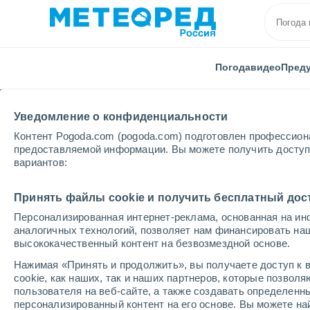
Погода
видео
Пред
Уведомление о конфиденциальности
Контент Pogoda.com (pogoda.com) подготовлен профессион
предоставляемой информации. Вы можете получить доступ 
вариантов:
Главная
Германия
Земля Бремена
Vegesack
Принять файлы cookie и получить бесплатный дос
Персонализированная интернет-реклама, основанная на ин
Погода в Vegesack
аналогичных технологий, позволяет нам финансировать на
высококачественный контент на безвозмездной основе.
12:20
пятница
Нажимая «Принять и продолжить», вы получаете доступ к в
cookie, как наших, так и наших партнеров, которые позвол
пользователя на веб-сайте, а также создавать определенн
Переменная облачность
персонализированный контент на его основе. Вы можете 