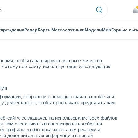
упреждения
Радар
Карты
Метеоспутники
Модели
Мир
Горные лы
алами, чтобы гарантировать высокое качество
к этому веб-сайту, используя один из следующих
туп
формации, собранной с помощью файлов cookie или
шу деятельность, чтобы продолжать предлагать вам
...
еб-сайту, соглашаясь на использование всех файлов
яют нам отслеживать и анализировать действия
По часам
ый профиль, чтобы показывать вам рекламу и
В ближайшие часы пасмурно
найти дополнительную информацию в нашей