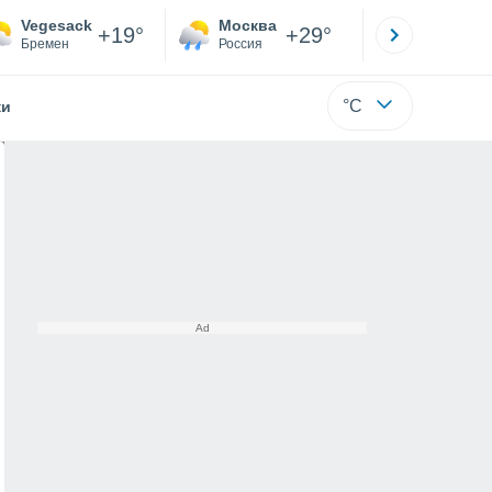
Vegesack
Москва
Санкт-
+19°
+29°
Бремен
Россия
Са
°C
жи