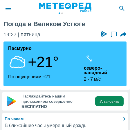
Погода в Великом Устюге
ие о
циальности
19:27
пятница
...
oda.com
)
Пасмурно
+21°
алами,
тировать
северо-
ество
западный
яемой
По ощущениям +21°
2
7 м/с
. Вы можете
ступ к этому
используя
едующих
Наслаждайтесь нашим
приложением совершенно
Установить
БЕСПЛАТНО
файлы
олучить
По часам
й доступ
В ближайшие часы умеренный дождь