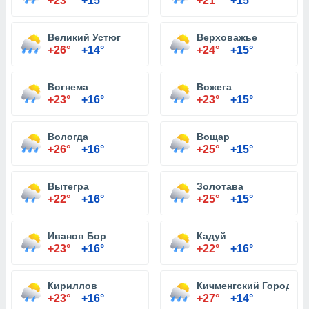
+23°
+15°
+21°
+15°
Великий Устюг
Верховажье
+26°
+14°
+24°
+15°
Вогнема
Вожега
+23°
+16°
+23°
+15°
Вологда
Вощар
+26°
+16°
+25°
+15°
Вытегра
Золотава
+22°
+16°
+25°
+15°
Иванов Бор
Кадуй
+23°
+16°
+22°
+16°
Кириллов
Кичменгский Городок
+23°
+16°
+27°
+14°