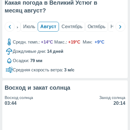
с помощью
Какая погода в Великий Устюг в
или
месяц
август
?
данных из
чников,
и
й
Июнь
Июль
Август
Сентябрь
Октябрь
Ноябрь
вование
ие
Средн. темп.:
+14°C
Макс.:
+19°C
Мин:
+9°C
х данных
контента.
Дождливые дни:
14
дней
ные
Осадки:
79 мм
и
Средняя скорость ветра:
3 м/с
ция
м
я
Восход и закат солнца
рованная
Восход солнца
Заход солнца
нтент,
03:44
20:14
е
сти рекламы
ие сведения
и и