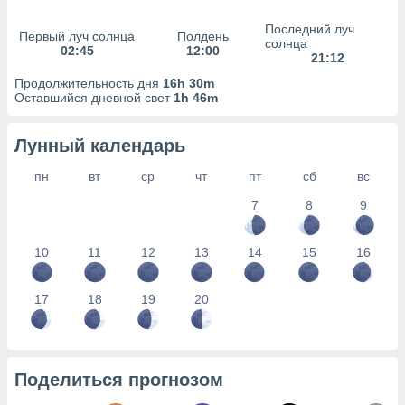
сервисов.
Последний луч
 наших 1199
Первый луч солнца
Полдень
солнца
неров
02:45
12:00
21:12
Продолжительность дня
16h 30m
Оставшийся дневной свет
1h 46m
Лунный календарь
пн
вт
ср
чт
пт
сб
вс
7
8
9
10
11
12
13
14
15
16
17
18
19
20
Поделиться прогнозом