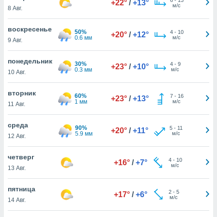
+22°
/
+13°
 и
м/с
8 Авг.
ть действия
я на веб-
воскресенье
же
50%
4
-
10
+20°
/
+12°
0.6 мм
м/с
пределенный
9 Авг.
обы
вам рекламу
понедельник
30%
4
-
9
+23°
/
+10°
зированный
0.3 мм
м/с
10 Авг.
го основе.
айти
вторник
ьную
60%
7
-
16
+23°
/
+13°
1 мм
м/с
11 Авг.
 в нашей
йлов cookie
ремя
среда
90%
5
-
11
+20°
/
+11°
гласие,
5.9 мм
м/с
12 Авг.
опку
спользования
четверг
 cookie
4
-
10
+16°
/
+7°
м/с
13 Авг.
нную в
и нашего
пятница
2
-
5
+17°
/
+6°
м/с
14 Авг.
ОГО ВЫ