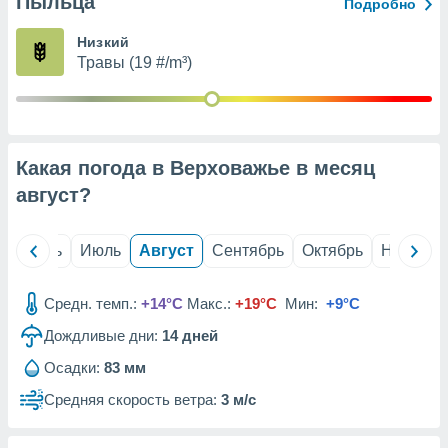
Пыльца
с помощью
Подробно
или
данных из
Низкий
чников,
Травы (19 #/m³)
и
вование
ие
х данных
Какая погода в Верховажье в месяц
контента.
август
?
ные
и
ция
й
Июнь
Июль
Август
Сентябрь
Октябрь
Ноябрь
м
я
Средн. темп.:
+14°C
Макс.:
+19°C
Мин:
+9°C
рованная
Дождливые дни:
14
дней
нтент,
е
Осадки:
83 мм
сти рекламы
Средняя скорость ветра:
3 м/с
ие сведения
и и