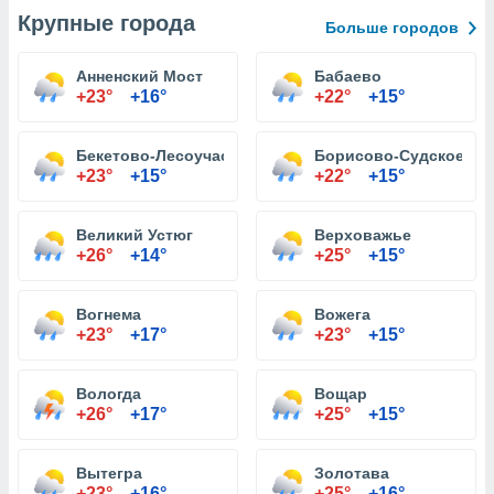
Крупные города
Больше городов
Анненский Мост
Бабаево
+23°
+16°
+22°
+15°
Бекетово-Лесоучасток
Борисово-Судское
+23°
+15°
+22°
+15°
Великий Устюг
Верховажье
+26°
+14°
+25°
+15°
Вогнема
Вожега
+23°
+17°
+23°
+15°
Вологда
Вощар
+26°
+17°
+25°
+15°
Вытегра
Золотава
+23°
+16°
+25°
+16°