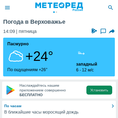
Погода в Верховажье
ие о
циальности
14:09
пятница
...
oda.com
)
Пасмурно
+24°
алами,
тировать
ество
западный
яемой
По ощущениям +26°
6
12 м/с
. Вы можете
ступ к этому
используя
Наслаждайтесь нашим
едующих
приложением совершенно
Установить
БЕСПЛАТНО
файлы
По часам
олучить
В ближайшие часы моросящий дождь
й доступ