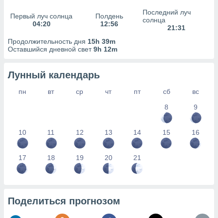
сервисов.
Последний луч
Первый луч солнца
Полдень
 наших 1199
солнца
04:20
12:56
неров
21:31
Продолжительность дня
15h 39m
Оставшийся дневной свет
9h 12m
Лунный календарь
пн
вт
ср
чт
пт
сб
вс
8
9
10
11
12
13
14
15
16
17
18
19
20
21
Поделиться прогнозом