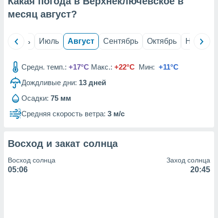
Какая погода в Верхнеключевское в
с помощью
или
месяц
август
?
данных из
чников,
и
й
Июнь
Июль
Август
Сентябрь
Октябрь
Ноябрь
вование
ие
Средн. темп.:
+17°C
Макс.:
+22°C
Мин:
+11°C
х данных
Дождливые дни:
13
дней
контента.
Осадки:
75 мм
ные
и
Средняя скорость ветра:
3 м/с
ция
м
я
Восход и закат солнца
рованная
Восход солнца
Заход солнца
нтент,
05:06
20:45
е
сти рекламы
ие сведения
и и