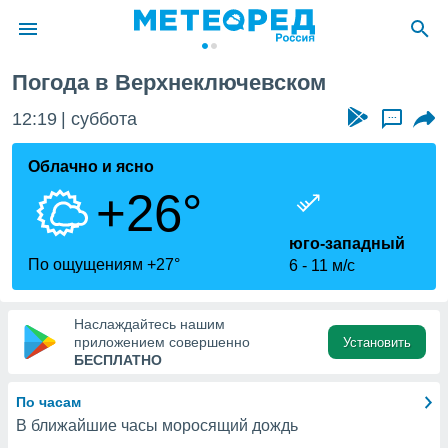
Погода в Верхнеключевском
ие о
циальности
12:19
суббота
...
oda.com
)
Облачно и ясно
+26°
алами,
тировать
ество
юго-западный
яемой
По ощущениям +27°
6
11 м/с
. Вы можете
ступ к этому
используя
Наслаждайтесь нашим
едующих
приложением совершенно
Установить
БЕСПЛАТНО
файлы
По часам
олучить
В ближайшие часы моросящий дождь
й доступ