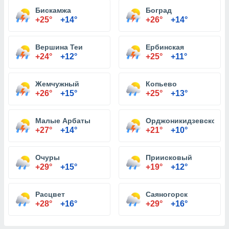
Бискамжа
Боград
+25°
+14°
+26°
+14°
Вершина Теи
Ербинская
+24°
+12°
+25°
+11°
Жемчужный
Копьево
+26°
+15°
+25°
+13°
Малые Арбаты
Орджоникидзевское
+27°
+14°
+21°
+10°
Очуры
Приисковый
+29°
+15°
+19°
+12°
Расцвет
Саяногорск
+28°
+16°
+29°
+16°