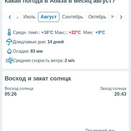
Какая погода в Абаза в месяц
август
?
с помощью
или
данных из
й
Июнь
Июль
Август
Сентябрь
Октябрь
Ноябрь
чников,
и
вование
Средн. темп.:
+16°C
Макс.:
+22°C
Мин:
+9°C
ие
Дождливые дни:
14
дней
х данных
контента.
Осадки:
83 мм
ные
Средняя скорость ветра:
2 м/с
и
ция
м
Восход и закат солнца
я
Восход солнца
Заход солнца
рованная
05:26
20:43
нтент,
е
сти рекламы
ие сведения
и и
Последний луч