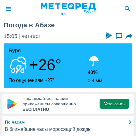
Погода в Абазе
ие о
циальности
15:05
четверг
...
oda.com
)
Буря
+26°
алами,
тировать
ество
40%
яемой
По ощущениям +27°
0.4 мм
. Вы можете
ступ к этому
используя
Наслаждайтесь нашим
едующих
приложением совершенно
Установить
БЕСПЛАТНО
файлы
По часам
олучить
В ближайшие часы моросящий дождь
й доступ