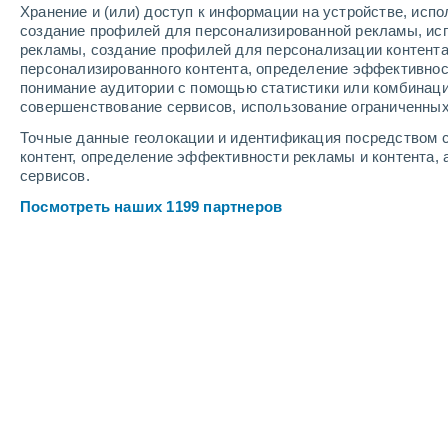
Хранение и (или) доступ к информации на устройстве, исп
4
-
10
м/с
6
-
16
м/с
4
-
11
м/с
создание профилей для персонализированной рекламы, ис
рекламы, создание профилей для персонализации контент
персонализированного контента, определение эффективнос
Погода в Приисковом cегодня
, 7 ав
понимание аудитории с помощью статистики или комбинаци
совершенствование сервисов, использование ограниченных
Небольшой до
30%
+18°
17:00
Точные данные геолокации и идентификация посредством с
0.1 мм
Ощущаемая т.
+
контент, определение эффективности рекламы и контента, 
сервисов.
Облачно и ясн
+17°
18:00
Посмотреть наших 1199 партнеров
Ощущаемая т.
+
Облачно и ясн
+16°
19:00
Ощущаемая т.
+
Облачно и ясн
+15°
20:00
Ощущаемая т.
+
Солнечно
+13°
21:00
Ощущаемая т.
+