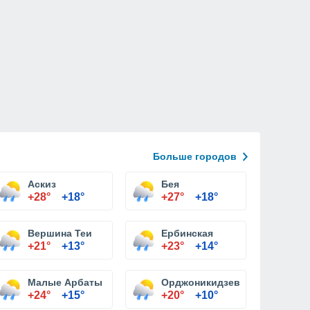
Больше городов
Аскиз
Бея
+28°
+18°
+27°
+18°
Вершина Теи
Ербинская
+21°
+13°
+23°
+14°
Малые Арбаты
Орджоникидзевское
+24°
+15°
+20°
+10°