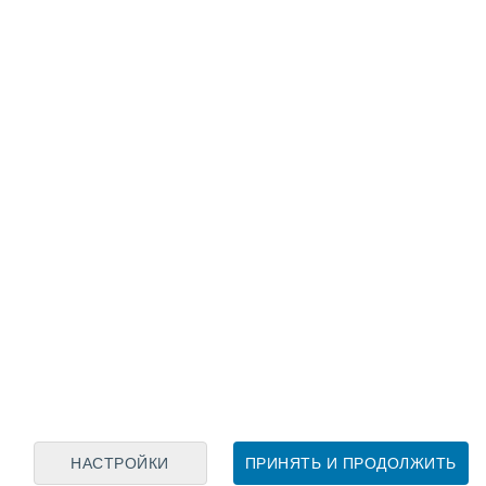
Лунный календарь
пн
вт
ср
чт
пт
сб
вс
7
8
9
10
11
12
13
14
15
16
17
18
19
20
НАСТРОЙКИ
ПРИНЯТЬ И ПРОДОЛЖИТЬ