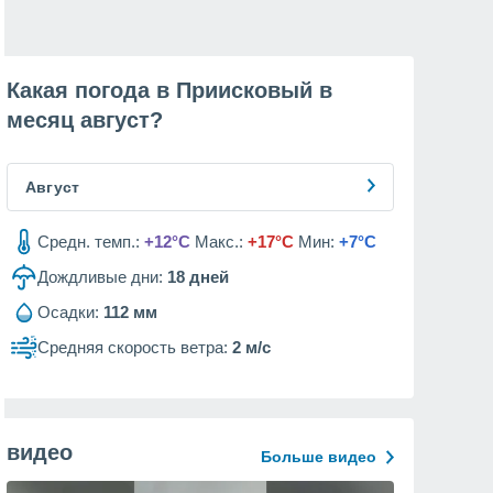
Какая погода в Приисковый в
месяц
август
?
Август
Средн. темп.:
+12°C
Макс.:
+17°C
Мин:
+7°C
Дождливые дни:
18
дней
Осадки:
112 мм
Средняя скорость ветра:
2 м/с
видео
Больше видео