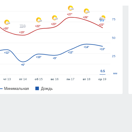
100
+27°
+26°
75
+23°
+22°
+22°
+20°
+19°
50
+14°
+13°
+12°
+12°
25
+10°
+9°
+6°
0.5
мм
чт
13
пт
14
сб
15
вс
16
пн
17
вт
18
ср
19
Минимальная
Дождь