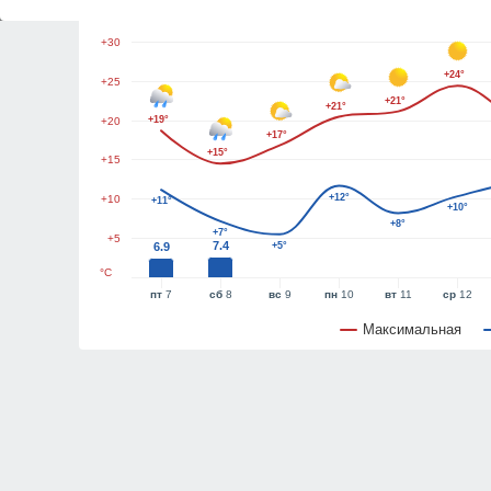
+35
+30
+24°
+25
+21°
+21°
+19°
+20
+17°
+15°
+15
+12°
+10
+11°
+10°
+8°
+7°
+5
7.4
6.9
+5°
°C
пт
7
сб
8
вс
9
пн
10
вт
11
ср
12
Максимальная