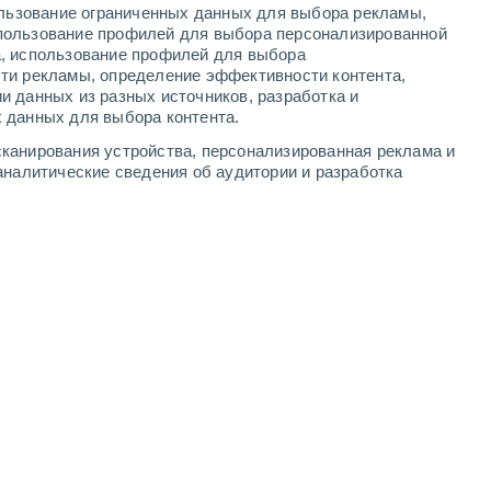
ользование ограниченных данных для выбора рекламы,
5
-
14
м/с
3
-
8
м/с
2
-
6
м/с
4
-
13
м/с
пользование профилей для выбора персонализированной
а, использование профилей для выбора
ти рекламы, определение эффективности контента,
густа
и данных из разных источников, разработка и
 данных для выбора контента.
ждь
западный
2 Низкий
канирования устройства, персонализированная реклама и
18°
4
-
9 м/с
FPS:
нет
аналитические сведения об аудитории и разработка
о
западный
1 Низкий
17°
3
-
9 м/с
FPS:
нет
о
западный
0 Низкий
16°
3
-
8 м/с
FPS:
нет
о
западный
0 Низкий
15°
2
-
8 м/с
FPS:
нет
юго-западный
0 Низкий
13°
1
-
6 м/с
FPS:
нет