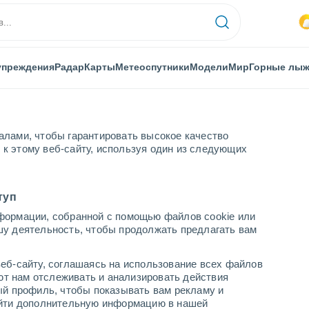
упреждения
Радар
Карты
Метеоспутники
Модели
Мир
Горные лы
алами, чтобы гарантировать высокое качество
к этому веб-сайту, используя один из следующих
туп
формации, собранной с помощью файлов cookie или
шу деятельность, чтобы продолжать предлагать вам
...
еб-сайту, соглашаясь на использование всех файлов
яют нам отслеживать и анализировать действия
По часам
ый профиль, чтобы показывать вам рекламу и
В ближайшие часы переменная
найти дополнительную информацию в нашей
облачность