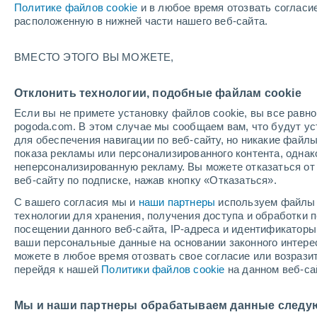
Политике файлов cookie
и в любое время отозвать согласи
+16°
расположенную в нижней части нашего веб-сайта.
ВМЕСТО ЭТОГО ВЫ МОЖЕТЕ,
западны
По ощущениям +16°
3
-
8 м/с
Отклонить технологии, подобные файлам cookie
Если вы не примете установку файлов cookie, вы все рав
pogoda.com. В этом случае мы сообщаем вам, что будут у
Погода на 1 – 7 дней
Карта облачности
Дождево
для обеспечения навигации по веб-сайту, но никакие файлы
показа рекламы или персонализированного контента, одна
неперсонализированную рекламу. Вы можете отказаться от 
веб-сайту по подписке, нажав кнопку «Отказаться».
завтра
воскресенье
по
cегодня
С вашего согласия мы и
наши партнеры
используем файлы 
8 Авг.
9 Авг.
7 Авг.
технологии для хранения, получения доступа и обработки
посещении данного веб-сайта, IP-адреса и идентификатор
ваши персональные данные на основании законного интерес
можете в любое время отозвать свое согласие или возрази
90%
90%
перейдя к нашей
Политики файлов cookie
на данном веб-са
7.4 мм
6.9 мм
+15°
/
+7°
+17°
/
+5°
+
+19°
/
+11°
Мы и наши партнеры обрабатываем данные следу