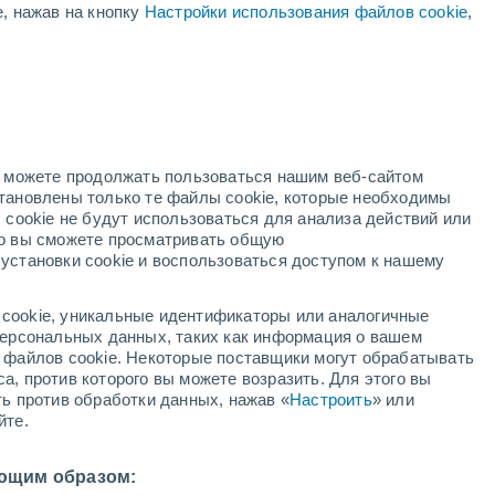
е, нажав на кнопку
Настройки использования файлов cookie
,
Понижение температуры
В первой половине дня
й
но можете продолжать пользоваться нашим веб-сайтом
становлены только те файлы cookie, которые необходимы
й радар
Метеоспутники
Модели
 cookie не будут использоваться для анализа действий или
ко вы сможете просматривать общую
установки cookie и воспользоваться доступом к нашему
недельник
вторник
среда
четверг
cookie, уникальные идентификаторы или аналогичные
10 Авг.
11 Авг.
12 Авг.
13 Авг.
 персональных данных, таких как информация о вашем
ы файлов cookie. Некоторые поставщики могут обрабатывать
а, против которого вы можете возразить. Для этого вы
ть против обработки данных, нажав «
Настроить
» или
йте.
21°
/
+12°
+21°
/
+8°
+24°
/
+10°
+20°
/
+12°
ющим образом: