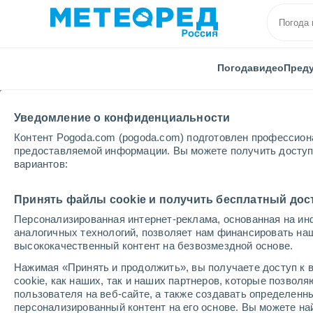
Погода
видео
Пред
Уведомление о конфиденциальности
Контент Pogoda.com (pogoda.com) подготовлен профессион
предоставляемой информации. Вы можете получить доступ 
вариантов:
Главная
Хакасия
Приисковый
Принять файлы cookie и получить бесплатный дос
Персонализированная интернет-реклама, основанная на ин
Погода в Приисковом
аналогичных технологий, позволяет нам финансировать на
высококачественный контент на безвозмездной основе.
19:05
пятница
Нажимая «Принять и продолжить», вы получаете доступ к в
cookie, как наших, так и наших партнеров, которые позвол
пользователя на веб-сайте, а также создавать определенн
Облачно и ясно
персонализированный контент на его основе. Вы можете 