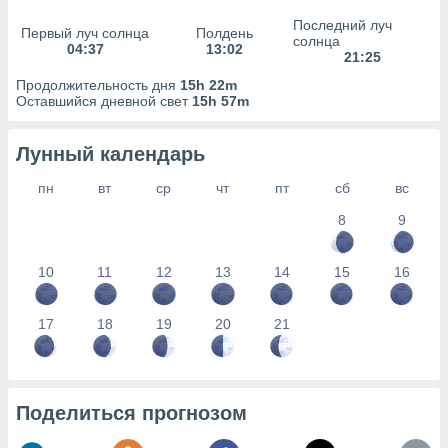
сервисов.
Последний луч
Первый луч солнца
Полдень
 наших 1199
солнца
04:37
13:02
неров
21:25
Продолжительность дня
15h 22m
Оставшийся дневной свет
15h 57m
Лунный календарь
пн
вт
ср
чт
пт
сб
вс
8
9
10
11
12
13
14
15
16
17
18
19
20
21
Поделиться прогнозом