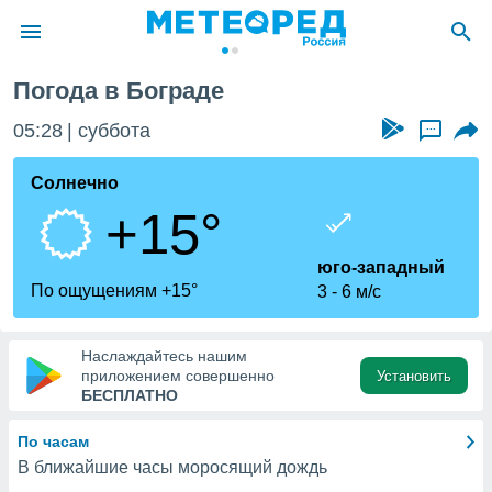
Погода в Бограде
ие о
циальности
05:28
суббота
...
oda.com
)
Солнечно
+15°
алами,
тировать
ество
юго-западный
яемой
По ощущениям +15°
3
6 м/с
. Вы можете
ступ к этому
используя
Наслаждайтесь нашим
едующих
приложением совершенно
Установить
БЕСПЛАТНО
файлы
По часам
олучить
В ближайшие часы моросящий дождь
й доступ