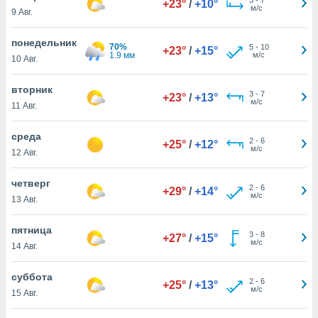
+23°
/
+10°
 и
м/с
9 Авг.
ть действия
я на веб-
понедельник
же
70%
5
-
10
+23°
/
+15°
1.9 мм
м/с
пределенный
10 Авг.
обы
вам рекламу
вторник
3
-
7
+23°
/
+13°
зированный
м/с
11 Авг.
го основе.
айти
среда
ьную
2
-
6
+25°
/
+12°
м/с
12 Авг.
 в нашей
йлов cookie
ремя
четверг
2
-
6
+29°
/
+14°
гласие,
м/с
13 Авг.
опку
спользования
пятница
 cookie
3
-
8
+27°
/
+15°
м/с
14 Авг.
нную в
и нашего
суббота
2
-
6
+25°
/
+13°
м/с
15 Авг.
ОГО ВЫ