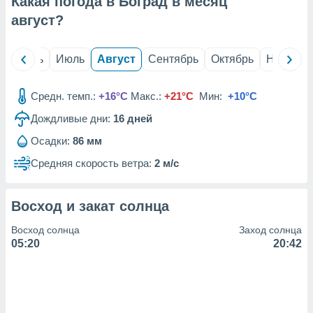
Какая погода в Боград в месяц
с помощью
или
август
?
данных из
чников,
и
й
Июнь
Июль
Август
Сентябрь
Октябрь
Ноябрь
вование
ие
Средн. темп.:
+16°C
Макс.:
+21°C
Мин:
+10°C
х данных
Дождливые дни:
16
дней
контента.
Осадки:
86 мм
ные
и
Средняя скорость ветра:
2 м/с
ция
м
я
Восход и закат солнца
рованная
Восход солнца
Заход солнца
нтент,
05:20
20:42
е
сти рекламы
ие сведения
и и