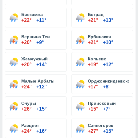
Бискамжа
Боград
+22°
+11°
+21°
+13°
Вершина Теи
Ербинская
+20°
+9°
+21°
+10°
Жемчужный
Копьево
+20°
+14°
+19°
+12°
Малые Арбаты
Орджоникидзевское
+24°
+12°
+17°
+8°
Очуры
Приисковый
+26°
+15°
+15°
+7°
Расцвет
Саяногорск
+24°
+16°
+27°
+15°