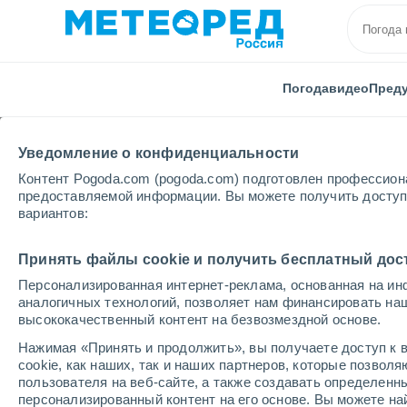
Погода
видео
Пред
Уведомление о конфиденциальности
Контент Pogoda.com (pogoda.com) подготовлен профессион
предоставляемой информации. Вы можете получить доступ 
вариантов:
Главная
Мексика
Штат Веракрус
Альтотонга
Принять файлы cookie и получить бесплатный дос
Персонализированная интернет-реклама, основанная на ин
Погода в Альтотонге
аналогичных технологий, позволяет нам финансировать на
высококачественный контент на безвозмездной основе.
09:35
четверг
Нажимая «Принять и продолжить», вы получаете доступ к в
cookie, как наших, так и наших партнеров, которые позвол
пользователя на веб-сайте, а также создавать определенн
Облачно и ясно
персонализированный контент на его основе. Вы можете 