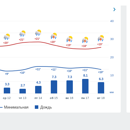
40
+21°
30
+21°
+20°
+20°
+19°
+19°
+18°
20
+11°
+11°
+11°
+10°
+10°
+10°
+9°
8.1
10
7.3
7.3
6.3
4.3
3.3
2.7
мм
ср
12
чт
13
пт
14
сб
15
вс
16
пн
17
вт
18
Минимальная
Дождь