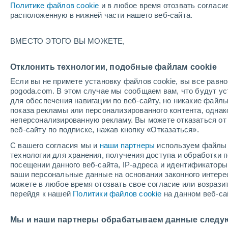
Политике файлов cookie
и в любое время отозвать согласи
+17°
расположенную в нижней части нашего веб-сайта.
ВМЕСТО ЭТОГО ВЫ МОЖЕТЕ,
UV
7 Выс
По ощущениям +17°
FPS
15-25
Отклонить технологии, подобные файлам cookie
Если вы не примете установку файлов cookie, вы все рав
pogoda.com. В этом случае мы сообщаем вам, что будут у
Погода на 1 – 7 дней
Дождевой радар
Карта до
для обеспечения навигации по веб-сайту, но никакие файлы
показа рекламы или персонализированного контента, одна
неперсонализированную рекламу. Вы можете отказаться от 
веб-сайту по подписке, нажав кнопку «Отказаться».
завтра
суббота
вос
cегодня
С вашего согласия мы и
наши партнеры
используем файлы 
7 Авг.
8 Авг.
6 Авг.
технологии для хранения, получения доступа и обработки
посещении данного веб-сайта, IP-адреса и идентификатор
ваши персональные данные на основании законного интерес
можете в любое время отозвать свое согласие или возрази
90%
90%
90%
перейдя к нашей
Политики файлов cookie
на данном веб-са
11 мм
6.6 мм
9.7 мм
+19°
/
+11°
+19°
/
+10°
+1
+19°
/
+11°
Мы и наши партнеры обрабатываем данные следу