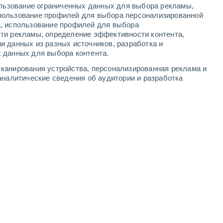
ользование ограниченных данных для выбора рекламы,
-
9
м/с
3
-
9
м/с
3
-
9
м/с
3
-
10
м/с
пользование профилей для выбора персонализированной
а, использование профилей для выбора
ти рекламы, определение эффективности контента,
уста
и данных из разных источников, разработка и
 данных для выбора контента.
Северо-восточный
7 Высокий
канирования устройства, персонализированная реклама и
2
-
7 м/с
FPS:
15-25
аналитические сведения об аудитории и разработка
Северо-восточный
10 Очень высокий!
3
-
8 м/с
FPS:
25-50
Северо-восточный
10 Очень высокий!
3
-
9 м/с
FPS:
25-50
Северный
9 Очень высокий!
2
-
9 м/с
FPS:
25-50
Северо-восточный
6 Высокий
2
-
8 м/с
FPS:
15-25