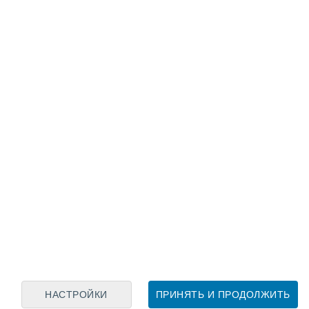
Лунный календарь
пн
вт
ср
чт
пт
сб
вс
6
7
8
9
10
11
12
13
14
15
16
17
18
19
НАСТРОЙКИ
ПРИНЯТЬ И ПРОДОЛЖИТЬ