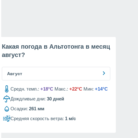
Какая погода в Альтотонга в месяц
август
?
Август
Средн. темп.:
+18°C
Макс.:
+22°C
Мин:
+14°C
Дождливые дни:
30
дней
Осадки:
261 мм
Средняя скорость ветра:
1 м/с