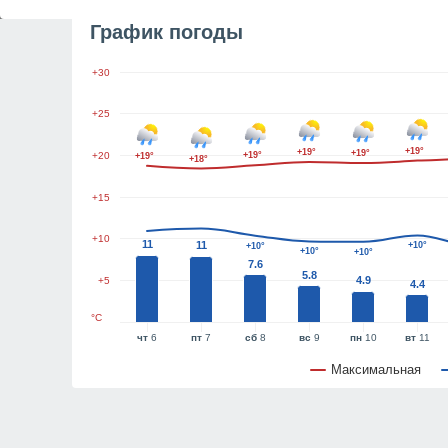
График погоды
+30
+25
+19°
+19°
+19°
+20
+19°
+19°
+18°
+15
+10
11
11
+10°
+10°
+10°
+10°
7.6
5.8
4.9
+5
4.4
°C
чт
6
пт
7
сб
8
вс
9
пн
10
вт
11
Максимальная