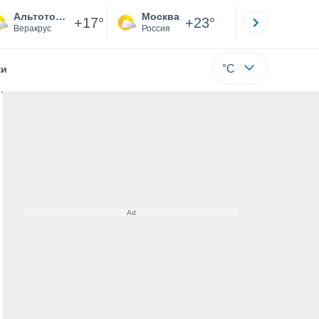
Альтотонга
Москва
Санкт-
+17°
+23°
Веракрус
Россия
Са
°C
жи