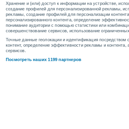
Хранение и (или) доступ к информации на устройстве, исп
3
-
9
м/с
3
-
9
м/с
3
3
-
9
м/с
создание профилей для персонализированной рекламы, ис
рекламы, создание профилей для персонализации контент
персонализированного контента, определение эффективнос
Погода в Альтотонге cегодня
, 6 авг
понимание аудитории с помощью статистики или комбинаци
совершенствование сервисов, использование ограниченных
Облачно и ясно
+17°
10:00
Точные данные геолокации и идентификация посредством с
Ощущаемая т.
+17°
контент, определение эффективности рекламы и контента, 
сервисов.
Небольшой дождь
40%
+18°
11:00
Посмотреть наших 1199 партнеров
0.3 мм
Ощущаемая т.
+18°
Небольшой дождь
70%
+17°
12:00
1 мм
Ощущаемая т.
+17°
Небольшой дождь
80%
+17°
13:00
1.2 мм
Ощущаемая т.
+17°
Умеренный дождь
80%
+16°
14:00
2.9 мм
Ощущаемая т.
+16°