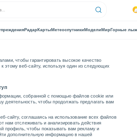
упреждения
Радар
Карты
Метеоспутники
Модели
Мир
Горные лы
алами, чтобы гарантировать высокое качество
к этому веб-сайту, используя один из следующих
туп
формации, собранной с помощью файлов cookie или
шу деятельность, чтобы продолжать предлагать вам
...
еб-сайту, соглашаясь на использование всех файлов
яют нам отслеживать и анализировать действия
По часам
ый профиль, чтобы показывать вам рекламу и
В ближайшие часы умеренный
найти дополнительную информацию в нашей
дождь