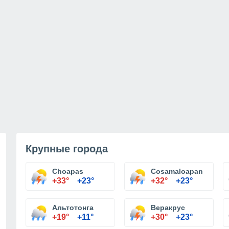
Крупные города
Choapas
Cosamaloapan
+33°
+23°
+32°
+23°
Альтотонга
Веракрус
+19°
+11°
+30°
+23°