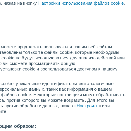
е, нажав на кнопку
Настройки использования файлов cookie
,
окий
но можете продолжать пользоваться нашим веб-сайтом
становлены только те файлы cookie, которые необходимы
ждей
Метеоспутники
Модели
 cookie не будут использоваться для анализа действий или
ко вы сможете просматривать общую
установки cookie и воспользоваться доступом к нашему
кресенье
понедельник
вторник
среда
cookie, уникальные идентификаторы или аналогичные
9 Авг.
10 Авг.
11 Авг.
12 Авг.
 персональных данных, таких как информация о вашем
ы файлов cookie. Некоторые поставщики могут обрабатывать
а, против которого вы можете возразить. Для этого вы
ть против обработки данных, нажав «
Настроить
» или
90%
90%
90%
90%
йте.
6.1 мм
4.2 мм
3.7 мм
3.3 мм
9°
/
+11°
+19°
/
+10°
+19°
/
+10°
+20°
/
+9°
ющим образом: