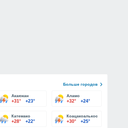
Больше городов
Акаюкан
Аламо
+31°
+23°
+32°
+24°
Катемако
Коацакоалькос
+28°
+22°
+30°
+25°