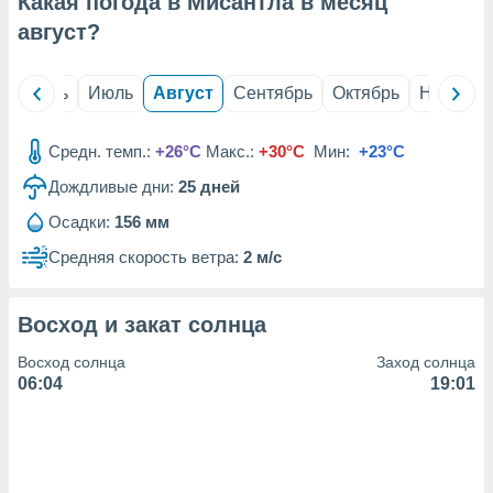
Какая погода в Мисантла в месяц
с помощью
или
август
?
данных из
чников,
и
й
Июнь
Июль
Август
Сентябрь
Октябрь
Ноябрь
вование
ие
Средн. темп.:
+26°C
Макс.:
+30°C
Мин:
+23°C
х данных
Дождливые дни:
25
дней
контента.
Осадки:
156 мм
ные
и
Средняя скорость ветра:
2 м/с
ция
м
я
Восход и закат солнца
рованная
Восход солнца
Заход солнца
нтент,
06:04
19:01
е
сти рекламы
ие сведения
и и