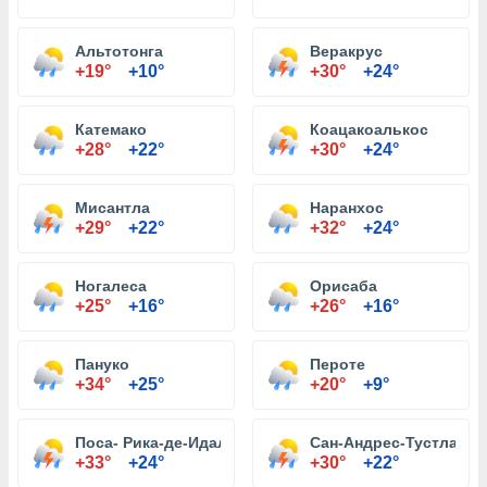
Альтотонга
Веракрус
+19°
+10°
+30°
+24°
Катемако
Коацакоалькос
+28°
+22°
+30°
+24°
Мисантла
Наранхос
+29°
+22°
+32°
+24°
Ногалеса
Орисаба
+25°
+16°
+26°
+16°
Пануко
Пероте
+34°
+25°
+20°
+9°
Поса- Рика-де-Идальго
Сан-Андрес-Тустла
+33°
+24°
+30°
+22°