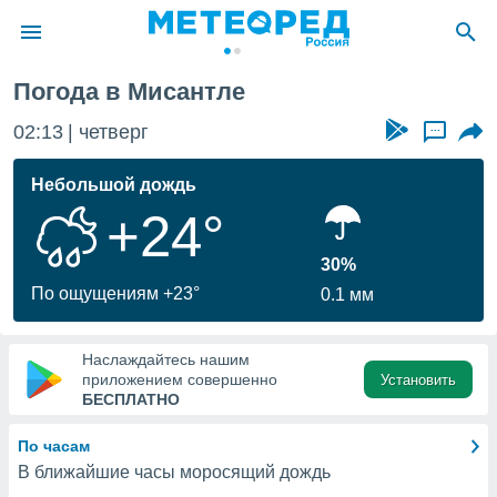
Погода в Мисантле
ие о
циальности
02:13
четверг
...
oda.com
)
Небольшой дождь
+24°
алами,
тировать
ество
30%
яемой
По ощущениям +23°
0.1 мм
. Вы можете
ступ к этому
используя
Наслаждайтесь нашим
едующих
приложением совершенно
Установить
БЕСПЛАТНО
файлы
По часам
олучить
В ближайшие часы моросящий дождь
й доступ