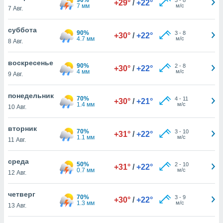
+29°
/
+22°
 и
7 мм
м/с
7 Авг.
ть действия
я на веб-
суббота
же
90%
3
-
8
+30°
/
+22°
4.7 мм
м/с
пределенный
8 Авг.
обы
вам рекламу
воскресенье
90%
2
-
8
+30°
/
+22°
зированный
4 мм
м/с
9 Авг.
го основе.
айти
понедельник
ьную
70%
4
-
11
+30°
/
+21°
1.4 мм
м/с
10 Авг.
 в нашей
йлов cookie
ремя
вторник
70%
3
-
10
+31°
/
+22°
гласие,
1.1 мм
м/с
11 Авг.
опку
спользования
среда
 cookie
50%
2
-
10
+31°
/
+22°
0.7 мм
м/с
12 Авг.
нную в
и нашего
четверг
70%
3
-
9
+30°
/
+22°
1.3 мм
м/с
13 Авг.
ОГО ВЫ