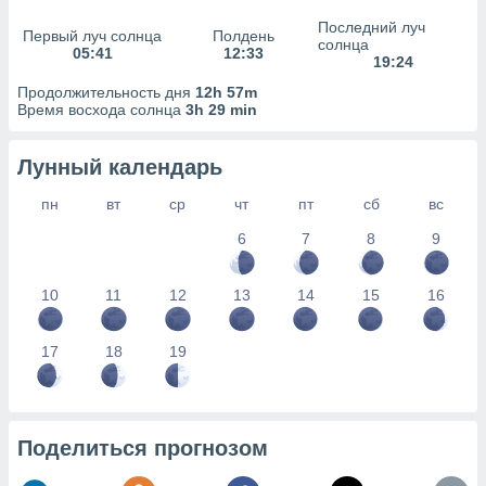
сервисов.
Последний луч
Первый луч солнца
Полдень
 наших 1199
солнца
05:41
12:33
неров
19:24
Продолжительность дня
12h 57m
Время восхода солнца
3h 29 min
Лунный календарь
пн
вт
ср
чт
пт
сб
вс
6
7
8
9
10
11
12
13
14
15
16
17
18
19
Поделиться прогнозом