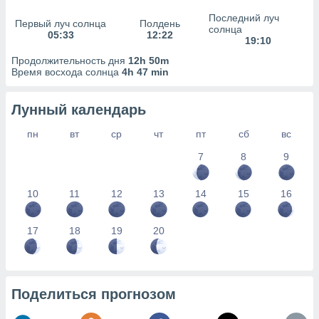
сервисов.
Последний луч
Первый луч солнца
Полдень
 наших 1199
солнца
05:33
12:22
неров
19:10
Продолжительность дня
12h 50m
Время восхода солнца
4h 47 min
Лунный календарь
пн
вт
ср
чт
пт
сб
вс
7
8
9
10
11
12
13
14
15
16
17
18
19
20
Поделиться прогнозом