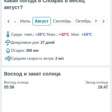
Какая погода в Choapas в месяц
с помощью
или
август
?
данных из
чников,
и
й
Июнь
Июль
Август
Сентябрь
Октябрь
Ноябрь
вование
ие
Средн. темп.:
+28°C
Макс.:
+32°C
Мин:
+24°C
х данных
Дождливые дни:
27
дней
контента.
Осадки:
266 мм
ные
и
Средняя скорость ветра:
2 м/с
ция
м
я
Восход и закат солнца
рованная
Восход солнца
Заход солнца
нтент,
05:56
18:47
е
сти рекламы
ие сведения
и и