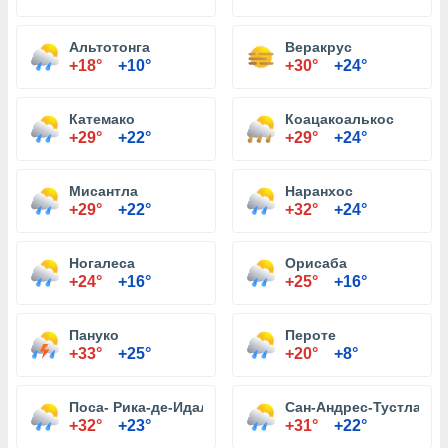
Альтотонга
Веракрус
+18°
+10°
+30°
+24°
Катемако
Коацакоалькос
+29°
+22°
+29°
+24°
Мисантла
Наранхос
+29°
+22°
+32°
+24°
Ногалеса
Орисаба
+24°
+16°
+25°
+16°
Пануко
Пероте
+33°
+25°
+20°
+8°
Поса- Рика-де-Идальго
Сан-Андрес-Тустла
+32°
+23°
+31°
+22°