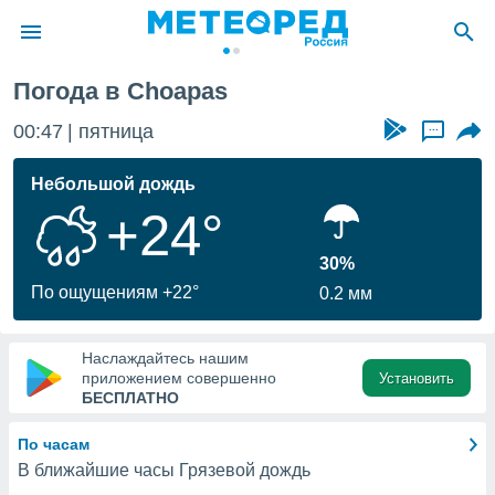
Погода в Choapas
ие о
циальности
00:47
пятница
...
oda.com
)
Небольшой дождь
+24°
алами,
тировать
ество
30%
яемой
По ощущениям +22°
0.2 мм
. Вы можете
ступ к этому
используя
Наслаждайтесь нашим
едующих
приложением совершенно
Установить
БЕСПЛАТНО
файлы
По часам
олучить
В ближайшие часы Грязевой дождь
й доступ