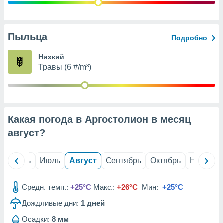
с помощью
или
данных из
чников,
Пыльца
Подробно
и
вование
Низкий
Травы (6 #/m³)
ие
х данных
контента.
ные
и
Какая погода в Аргостолион в месяц
ция
м
август
?
я
рованная
й
Июнь
Июль
Август
Сентябрь
Октябрь
Ноябрь
нтент,
е
сти рекламы
Средн. темп.:
+25°C
Макс.:
+26°C
Мин:
+25°C
Дождливые дни:
1
дней
ие сведения
и и
Осадки:
8 мм