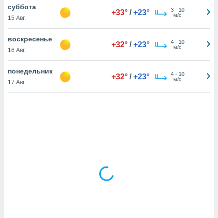
суббота
3
-
10
+33°
/
+23°
м/с
15 Авг.
и,
 файлам
воскресенье
4
-
10
+32°
/
+23°
м/с
16 Авг.
примете
айлов
понедельник
4
-
10
+32°
/
+23°
се равно
м/с
17 Авг.
должать
ся нашим
pogoda.com.
ае мы
м, что
овлены
айлы cookie,
обходимы
ения
 веб-сайту,
файлы cookie
пользоваться
 действий
рекламы или
рованного