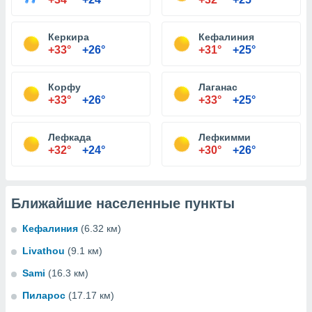
Керкира
Кефалиния
+33°
+26°
+31°
+25°
Корфу
Лаганас
+33°
+26°
+33°
+25°
Лефкада
Лефкимми
+32°
+24°
+30°
+26°
Ближайшие населенные пункты
Кефалиния
(6.32 км)
Livathou
(9.1 км)
Sami
(16.3 км)
Пиларос
(17.17 км)