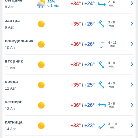
30%
 и
2
-
6
+34°
/
+24°
0.1 мм
м/с
8 Авг.
ть действия
я на веб-
же
завтра
3
-
8
+35°
/
+26°
пределенный
м/с
9 Авг.
обы
вам рекламу
понедельник
4
-
11
зированный
+36°
/
+26°
м/с
10 Авг.
го основе.
айти
ьную
вторник
4
-
9
+35°
/
+26°
 в нашей
м/с
11 Авг.
йлов cookie
ремя
среда
4
-
9
гласие,
+35°
/
+25°
м/с
12 Авг.
опку
спользования
четверг
 cookie
3
-
9
+36°
/
+26°
м/с
нную в
13 Авг.
и нашего
пятница
3
-
10
+33°
/
+23°
м/с
14 Авг.
ОГО ВЫ