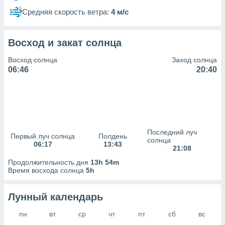
сервисов.
Средняя скорость ветра:
4 м/с
 наших 1199
неров
Восход и закат солнца
Восход солнца
Заход солнца
06:46
20:40
Последний луч
Первый луч солнца
Полдень
солнца
06:17
13:43
21:08
Продолжительность дня
13h 54m
Время восхода солнца
5h
Лунный календарь
пн
вт
ср
чт
пт
сб
вс