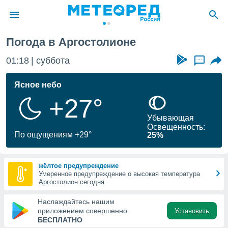
Погода в Аргостолионе
ие о
циальности
01:18
суббота
...
oda.com
)
Ясное небо
+27°
алами,
тировать
Убывающая
ество
Освещенность:
яемой
По ощущениям +29°
25%
. Вы можете
ступ к этому
используя
жёлтое предупреждение
едующих
Умеренное предупреждение о высокая температура
Аргостолион сегодня
файлы
Наслаждайтесь нашим
олучить
приложением совершенно
Установить
й доступ
БЕСПЛАТНО