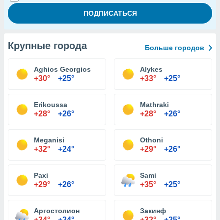
Крупные города
Больше городов
Aghios Georgios
Alykes
+30°
+25°
+33°
+25°
Erikoussa
Mathraki
+28°
+26°
+28°
+26°
Meganisi
Othoni
+32°
+24°
+29°
+26°
Paxi
Sami
+29°
+26°
+35°
+25°
Аргостолион
Закинф
+34°
+24°
+32°
+25°