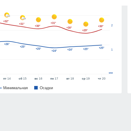
3
+32°
+31°
+31°
2
+30°
+30°
+30°
+29°
+26°
+25°
+25°
+25°
+25°
1
+24°
+24°
мм
пт
14
сб
15
вс
16
пн
17
вт
18
ср
19
чт
20
Минимальная
Oсадки