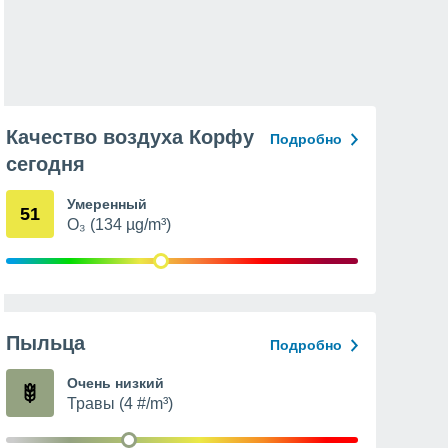
Качество воздуха Корфу
Подробно
сегодня
Умеренный
51
O₃ (134 µg/m³)
Пыльца
Подробно
Очень низкий
Травы (4 #/m³)