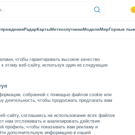
упреждения
Радар
Карты
Метеоспутники
Модели
Мир
Горные лы
алами, чтобы гарантировать высокое качество
к этому веб-сайту, используя один из следующих
туп
формации, собранной с помощью файлов cookie или
шу деятельность, чтобы продолжать предлагать вам
...
еб-сайту, соглашаясь на использование всех файлов
яют нам отслеживать и анализировать действия
По часам
ый профиль, чтобы показывать вам рекламу и
В ближайшие часы влажная
найти дополнительную информацию в нашей
удушающая жара