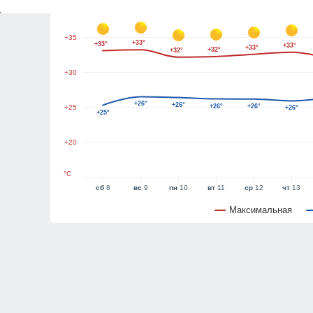
+40
+35
+33°
+33°
+33°
+33°
+32°
+32°
+30
+26°
+26°
+26°
+26°
+25
+26°
+25°
+20
°C
сб
8
вс
9
пн
10
вт
11
ср
12
чт
13
Максимальная