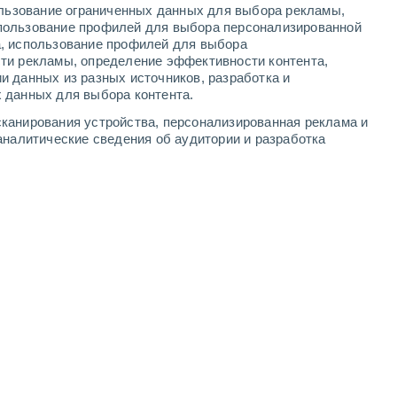
ользование ограниченных данных для выбора рекламы,
4
-
7
м/с
4
-
8
м/с
5
-
9
м/с
3
-
7
м/с
пользование профилей для выбора персонализированной
а, использование профилей для выбора
ти рекламы, определение эффективности контента,
и данных из разных источников, разработка и
 данных для выбора контента.
западный
4 Средний
канирования устройства, персонализированная реклама и
4
-
7 м/с
FPS:
6-10
аналитические сведения об аудитории и разработка
западный
2 Низкий
3
-
6 м/с
FPS:
нет
западный
1 Низкий
2
-
5 м/с
FPS:
нет
западный
0 Низкий
1
-
4 м/с
FPS:
нет
северо-западный
0 Низкий
1
-
3 м/с
FPS:
нет