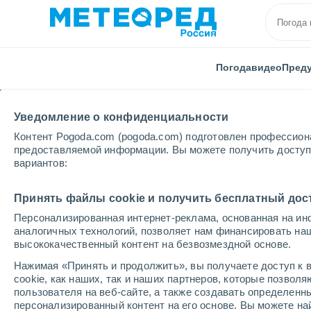
Погода
видео
Пред
Уведомление о конфиденциальности
Контент Pogoda.com (pogoda.com) подготовлен профессион
предоставляемой информации. Вы можете получить доступ 
вариантов:
Главная
Греция
Ионические острова
Корфу
Принять файлы cookie и получить бесплатный дос
Персонализированная интернет-реклама, основанная на ин
Погода в Корфу
аналогичных технологий, позволяет нам финансировать на
высококачественный контент на безвозмездной основе.
19:25
суббота
Нажимая «Принять и продолжить», вы получаете доступ к в
cookie, как наших, так и наших партнеров, которые позвол
пользователя на веб-сайте, а также создавать определенн
Солнечно
персонализированный контент на его основе. Вы можете 