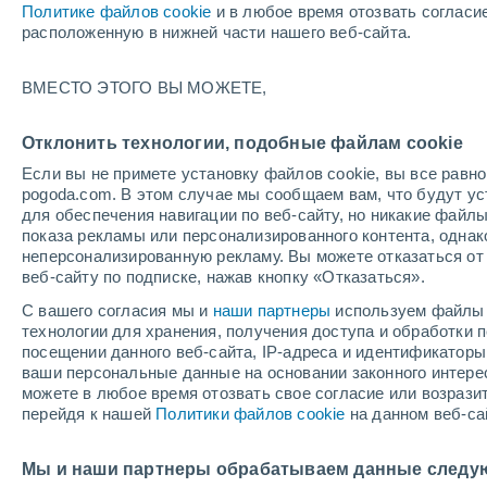
Политике файлов cookie
и в любое время отозвать согласи
+32°
расположенную в нижней части нашего веб-сайта.
ВМЕСТО ЭТОГО ВЫ МОЖЕТЕ,
западны
По ощущениям +35°
2
-
5 м/с
Отклонить технологии, подобные файлам cookie
Если вы не примете установку файлов cookie, вы все рав
pogoda.com. В этом случае мы сообщаем вам, что будут у
Погода на 1 – 7 дней
Карта температур
Дождево
для обеспечения навигации по веб-сайту, но никакие файлы
показа рекламы или персонализированного контента, одна
неперсонализированную рекламу. Вы можете отказаться от 
веб-сайту по подписке, нажав кнопку «Отказаться».
завтра
понедельник
cегодня
С вашего согласия мы и
наши партнеры
используем файлы 
9 Авг.
10 Авг.
8 Авг.
технологии для хранения, получения доступа и обработки
посещении данного веб-сайта, IP-адреса и идентификатор
ваши персональные данные на основании законного интерес
можете в любое время отозвать свое согласие или возрази
перейдя к нашей
Политики файлов cookie
на данном веб-са
+33°
/
+26°
+32°
/
+26°
+
+33°
/
+25°
Мы и наши партнеры обрабатываем данные следу