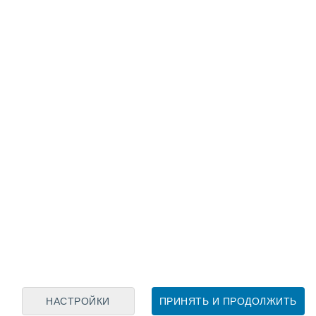
Лунный календарь
пн
вт
ср
чт
пт
сб
вс
8
9
10
11
12
13
14
15
16
17
18
19
20
21
НАСТРОЙКИ
ПРИНЯТЬ И ПРОДОЛЖИТЬ