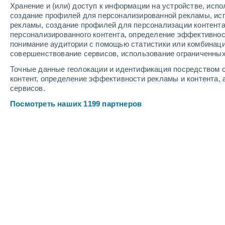
Хранение и (или) доступ к информации на устройстве, исп
4
-
7
м/с
4
-
8
м/с
4
-
7
м/с
создание профилей для персонализированной рекламы, ис
рекламы, создание профилей для персонализации контент
персонализированного контента, определение эффективнос
Погода в Корфу cегодня
, 8 августа
понимание аудитории с помощью статистики или комбинаци
совершенствование сервисов, использование ограниченных
Солнечно
+32°
17:00
Точные данные геолокации и идентификация посредством с
Ощущаемая т.
+36°
контент, определение эффективности рекламы и контента, 
сервисов.
Солнечно
+33°
18:00
Посмотреть наших 1199 партнеров
Ощущаемая т.
+35°
Солнечно
+32°
19:00
Ощущаемая т.
+35°
Солнечно
+31°
20:00
Ощущаемая т.
+35°
Солнечно
+30°
21:00
Ощущаемая т.
+34°