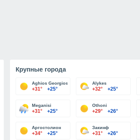
Крупные города
Aghios Georgios
Alykes
+31°
+25°
+32°
+25°
Meganisi
Othoni
+31°
+25°
+29°
+26°
Аргостолион
Закинф
+34°
+25°
+31°
+26°