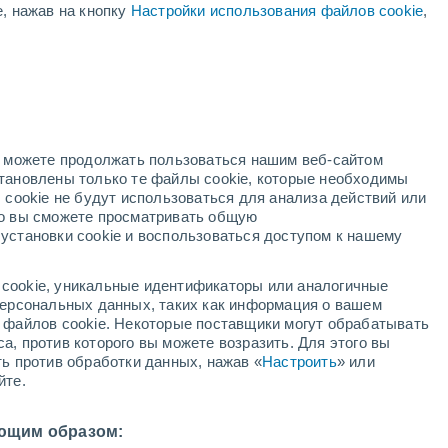
е, нажав на кнопку
Настройки использования файлов cookie
,
й
но можете продолжать пользоваться нашим веб-сайтом
становлены только те файлы cookie, которые необходимы
й радар
Метеоспутники
Модели
 cookie не будут использоваться для анализа действий или
ко вы сможете просматривать общую
установки cookie и воспользоваться доступом к нашему
вторник
среда
четверг
пятница
cookie, уникальные идентификаторы или аналогичные
11 Авг.
12 Авг.
13 Авг.
14 Авг.
 персональных данных, таких как информация о вашем
ы файлов cookie. Некоторые поставщики могут обрабатывать
а, против которого вы можете возразить. Для этого вы
ть против обработки данных, нажав «
Настроить
» или
йте.
32°
/
+26°
+33°
/
+26°
+33°
/
+26°
+32°
/
+26°
ющим образом: