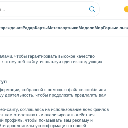
упреждения
Радар
Карты
Метеоспутники
Модели
Мир
Горные лы
алами, чтобы гарантировать высокое качество
к этому веб-сайту, используя один из следующих
туп
формации, собранной с помощью файлов cookie или
шу деятельность, чтобы продолжать предлагать вам
...
еб-сайту, соглашаясь на использование всех файлов
яют нам отслеживать и анализировать действия
По часам
ый профиль, чтобы показывать вам рекламу и
В ближайшие часы безоблачно
найти дополнительную информацию в нашей