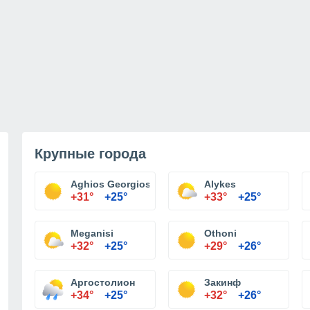
Крупные города
Aghios Georgios
Alykes
+31°
+25°
+33°
+25°
Meganisi
Othoni
+32°
+25°
+29°
+26°
Аргостолион
Закинф
+34°
+25°
+32°
+26°