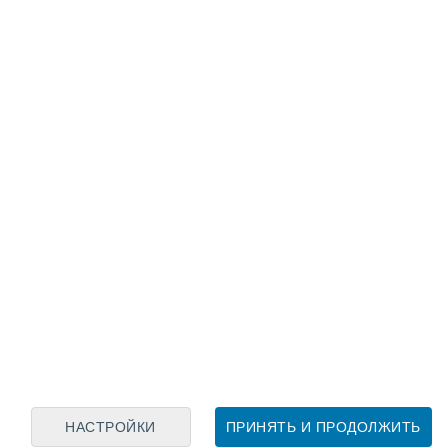
Лунный календарь
пн
вт
ср
чт
пт
сб
вс
8
9
10
11
12
13
14
15
16
17
18
19
20
21
НАСТРОЙКИ
ПРИНЯТЬ И ПРОДОЛЖИТЬ