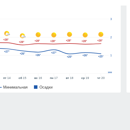
4
3
2
+28°
+28°
+28°
+28°
+28°
+28°
+28°
+27°
+27°
+26°
+26°
1
+26°
+25°
+25°
мм
пт
14
сб
15
вс
16
пн
17
вт
18
ср
19
чт
20
Минимальная
Oсадки