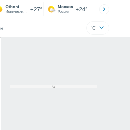
Othoni
Москва
Санкт-
+27°
+24°
Ионические острова
Россия
Са
°C
жи