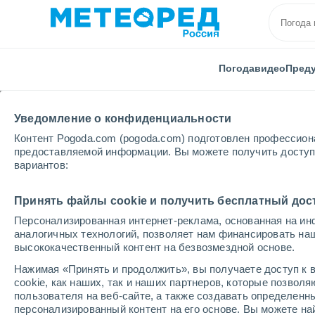
Погода
видео
Пред
Уведомление о конфиденциальности
Контент Pogoda.com (pogoda.com) подготовлен профессион
предоставляемой информации. Вы можете получить доступ 
вариантов:
Главная
Греция
Ионические острова
Othoni
Принять файлы cookie и получить бесплатный дос
Персонализированная интернет-реклама, основанная на ин
Погода в Othoni
аналогичных технологий, позволяет нам финансировать на
высококачественный контент на безвозмездной основе.
13:13
суббота
Нажимая «Принять и продолжить», вы получаете доступ к в
cookie, как наших, так и наших партнеров, которые позвол
пользователя на веб-сайте, а также создавать определенн
Солнечно
персонализированный контент на его основе. Вы можете 