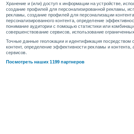
Хранение и (или) доступ к информации на устройстве, исп
9
-
12
м/с
8
-
11
м/с
10
-
13
м/с
создание профилей для персонализированной рекламы, ис
рекламы, создание профилей для персонализации контент
персонализированного контента, определение эффективнос
Погода в Othoni cегодня
, 8 августа
понимание аудитории с помощью статистики или комбинаци
совершенствование сервисов, использование ограниченных
Солнечно
+27°
13:00
Точные данные геолокации и идентификация посредством с
Ощущаемая т.
+30°
контент, определение эффективности рекламы и контента, 
сервисов.
Солнечно
+27°
14:00
Посмотреть наших 1199 партнеров
Ощущаемая т.
+30°
Солнечно
+28°
15:00
Ощущаемая т.
+31°
Солнечно
+28°
16:00
Ощущаемая т.
+31°
Солнечно
+28°
17:00
Ощущаемая т.
+32°