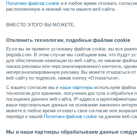
Политике файлов cookie
и в любое время отозвать согласи
+27°
расположенную в нижней части нашего веб-сайта.
UV
8 Оче
ВМЕСТО ЭТОГО ВЫ МОЖЕТЕ,
высокий!
По ощущениям +30°
FPS
25-50
Отклонить технологии, подобные файлам cookie
Если вы не примете установку файлов cookie, вы все рав
pogoda.com. В этом случае мы сообщаем вам, что будут у
Погода на 1 – 7 дней
Карта температур
Дождево
для обеспечения навигации по веб-сайту, но никакие файлы
показа рекламы или персонализированного контента, одна
неперсонализированную рекламу. Вы можете отказаться от 
веб-сайту по подписке, нажав кнопку «Отказаться».
завтра
понедельник
cегодня
С вашего согласия мы и
наши партнеры
используем файлы 
9 Авг.
10 Авг.
8 Авг.
технологии для хранения, получения доступа и обработки
посещении данного веб-сайта, IP-адреса и идентификатор
ваши персональные данные на основании законного интерес
можете в любое время отозвать свое согласие или возрази
перейдя к нашей
Политики файлов cookie
на данном веб-са
+29°
/
+26°
+28°
/
+26°
+
+29°
/
+26°
Мы и наши партнеры обрабатываем данные следу