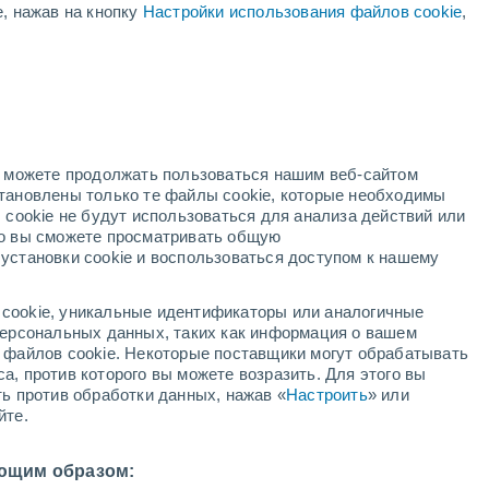
е, нажав на кнопку
Настройки использования файлов cookie
,
нь
но можете продолжать пользоваться нашим веб-сайтом
становлены только те файлы cookie, которые необходимы
й радар
Метеоспутники
Модели
 cookie не будут использоваться для анализа действий или
ко вы сможете просматривать общую
установки cookie и воспользоваться доступом к нашему
вторник
среда
четверг
пятница
cookie, уникальные идентификаторы или аналогичные
11 Авг.
12 Авг.
13 Авг.
14 Авг.
 персональных данных, таких как информация о вашем
ы файлов cookie. Некоторые поставщики могут обрабатывать
а, против которого вы можете возразить. Для этого вы
ть против обработки данных, нажав «
Настроить
» или
йте.
28°
/
+26°
+29°
/
+26°
+29°
/
+27°
+28°
/
+27°
ющим образом: