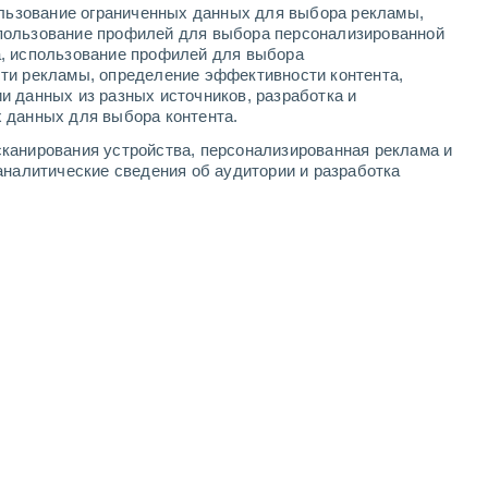
ользование ограниченных данных для выбора рекламы,
8
-
11
м/с
5
-
9
м/с
7
-
10
м/с
4
-
7
м/с
пользование профилей для выбора персонализированной
а, использование профилей для выбора
ти рекламы, определение эффективности контента,
и данных из разных источников, разработка и
 данных для выбора контента.
северо-западный
8 Очень высокий!
канирования устройства, персонализированная реклама и
4
-
5 м/с
FPS:
25-50
аналитические сведения об аудитории и разработка
северо-западный
8 Очень высокий!
4
-
5 м/с
FPS:
25-50
северо-западный
8 Очень высокий!
5
-
6 м/с
FPS:
25-50
северо-западный
6 Высокий
5
-
6 м/с
FPS:
15-25
северо-западный
4 Средний
6
-
7 м/с
FPS:
6-10