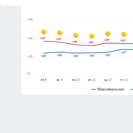
+40
+35
+30
+29°
+29°
+29°
+29°
+28°
+28°
+27°
+26°
+26°
+26°
+26°
+26°
+25
°C
сб
8
вс
9
пн
10
вт
11
ср
12
чт
13
Максимальная