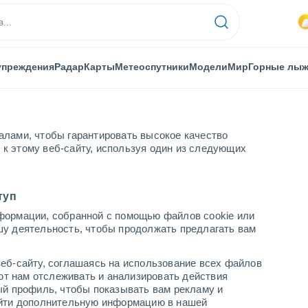
упреждения
Радар
Карты
Метеоспутники
Модели
Мир
Горные лы
алами, чтобы гарантировать высокое качество
к этому веб-сайту, используя один из следующих
туп
формации, собранной с помощью файлов cookie или
 RO
шу деятельность, чтобы продолжать предлагать вам
...
еб-сайту, соглашаясь на использование всех файлов
яют нам отслеживать и анализировать действия
По часам
ый профиль, чтобы показывать вам рекламу и
В ближайшие часы переменная
найти дополнительную информацию в нашей
облачность