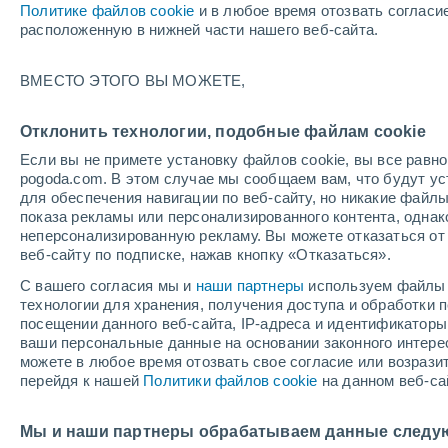
Политике файлов cookie
и в любое время отозвать согласи
+34°
расположенную в нижней части нашего веб-сайта.
UV
10 Оч
ВМЕСТО ЭТОГО ВЫ МОЖЕТЕ,
высокий!
По ощущениям +36°
FPS
25-50
Отклонить технологии, подобные файлам cookie
Если вы не примете установку файлов cookie, вы все рав
pogoda.com. В этом случае мы сообщаем вам, что будут у
Погода на 1 – 7 дней
Карта облачности
Дождево
для обеспечения навигации по веб-сайту, но никакие файлы
показа рекламы или персонализированного контента, одна
неперсонализированную рекламу. Вы можете отказаться от 
веб-сайту по подписке, нажав кнопку «Отказаться».
завтра
понедельник
cегодня
С вашего согласия мы и
наши партнеры
используем файлы 
9 Авг.
10 Авг.
8 Авг.
технологии для хранения, получения доступа и обработки
посещении данного веб-сайта, IP-адреса и идентификатор
ваши персональные данные на основании законного интерес
можете в любое время отозвать свое согласие или возрази
50%
перейдя к нашей
Политики файлов cookie
на данном веб-са
0.5 мм
+37°
/
+24°
+37°
/
+24°
+
+36°
/
+22°
Мы и наши партнеры обрабатываем данные следу