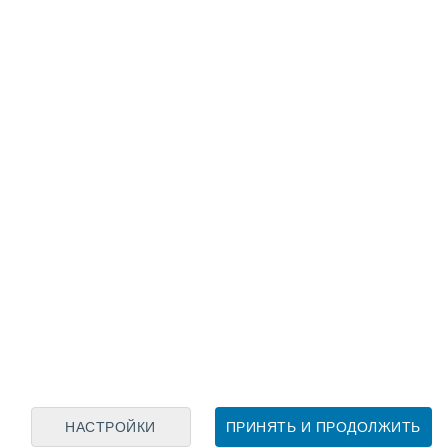
Лунный календарь
пн
вт
ср
чт
пт
сб
вс
8
9
10
11
12
13
14
15
16
17
18
19
20
21
НАСТРОЙКИ
ПРИНЯТЬ И ПРОДОЛЖИТЬ