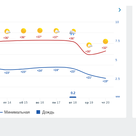
10
+37°
+36°
+37°
+36°
+36°
7.5
+32°
+30°
5
+24°
+24°
+23°
+23°
+23°
+21°
2.5
+19°
0.2
мм
пт
14
сб
15
вс
16
пн
17
вт
18
ср
19
чт
20
Минимальная
Дождь