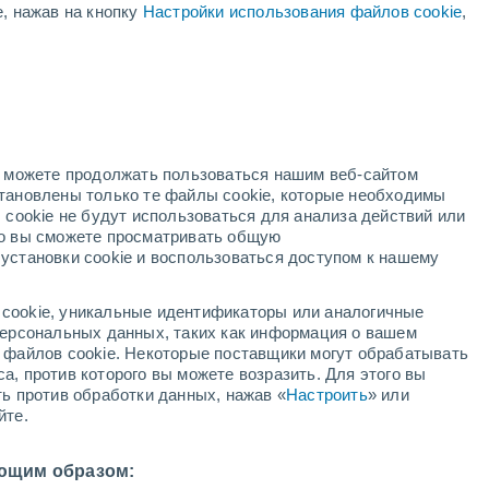
е, нажав на кнопку
Настройки использования файлов cookie
,
ень
но можете продолжать пользоваться нашим веб-сайтом
становлены только те файлы cookie, которые необходимы
й радар
Метеоспутники
Модели
 cookie не будут использоваться для анализа действий или
ко вы сможете просматривать общую
установки cookie и воспользоваться доступом к нашему
вторник
среда
четверг
пятница
cookie, уникальные идентификаторы или аналогичные
11 Авг.
12 Авг.
13 Авг.
14 Авг.
 персональных данных, таких как информация о вашем
ы файлов cookie. Некоторые поставщики могут обрабатывать
а, против которого вы можете возразить. Для этого вы
ть против обработки данных, нажав «
Настроить
» или
60%
50%
60%
йте.
0.3 мм
1.2 мм
0.4 мм
36°
/
+23°
+36°
/
+23°
+36°
/
+24°
+36°
/
+23°
ющим образом: