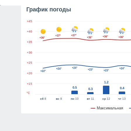
График погоды
+45
+40
+37°
+37°
+36°
+36°
+36°
+36°
+35
+30
+25
+24°
+24°
+24°
+23°
+23°
+22°
+20
1.2
+15
0.5
0.4
0.3
°C
сб
8
вс
9
пн
10
вт
11
ср
12
чт
13
Максимальная