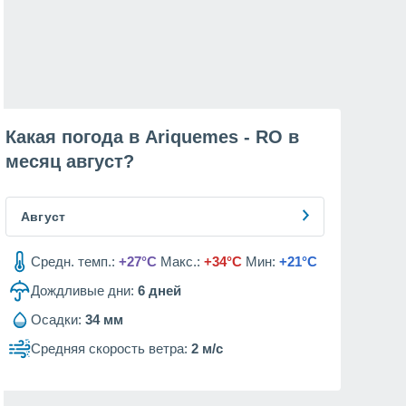
Какая погода в Ariquemes - RO в
месяц
август
?
Август
Средн. темп.:
+27°C
Макс.:
+34°C
Мин:
+21°C
Дождливые дни:
6
дней
Осадки:
34 мм
Средняя скорость ветра:
2 м/с