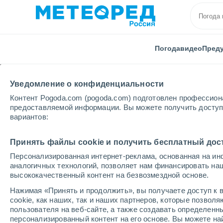
Погода
видео
Пред
Уведомление о конфиденциальности
Контент Pogoda.com (pogoda.com) подготовлен профессион
предоставляемой информации. Вы можете получить доступ 
вариантов:
Главная
Бразилия
Рондония
Ariquemes
Принять файлы cookie и получить бесплатный дос
Персонализированная интернет-реклама, основанная на ин
Погода в Ariquemes -
аналогичных технологий, позволяет нам финансировать на
высококачественный контент на безвозмездной основе.
11:30
суббота
Нажимая «Принять и продолжить», вы получаете доступ к в
cookie, как наших, так и наших партнеров, которые позвол
пользователя на веб-сайте, а также создавать определенн
Облачно и ясно
персонализированный контент на его основе. Вы можете 