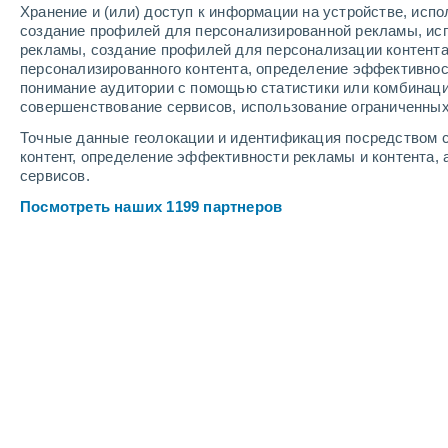
Хранение и (или) доступ к информации на устройстве, исп
2
-
7
м/с
3
-
7
м/с
3
-
9
м/с
создание профилей для персонализированной рекламы, ис
рекламы, создание профилей для персонализации контент
персонализированного контента, определение эффективнос
Погода в Ariquemes - RO cегодня
, 
понимание аудитории с помощью статистики или комбинаци
совершенствование сервисов, использование ограниченных
Облачно и ясно
+34°
12:00
Точные данные геолокации и идентификация посредством с
Ощущаемая т.
+36°
контент, определение эффективности рекламы и контента, 
сервисов.
Солнечно
+35°
13:00
Посмотреть наших 1199 партнеров
Ощущаемая т.
+37°
Солнечно
+35°
14:00
Ощущаемая т.
+37°
Облачно и ясно
+35°
15:00
Ощущаемая т.
+37°
Облачно и ясно
+35°
16:00
Ощущаемая т.
+36°