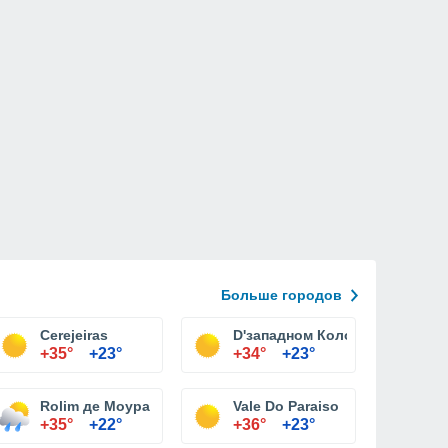
Больше городов
Cerejeiras
D'западном Колорадо
+35°
+23°
+34°
+23°
Rolim де Моура
Vale Do Paraiso
+35°
+22°
+36°
+23°