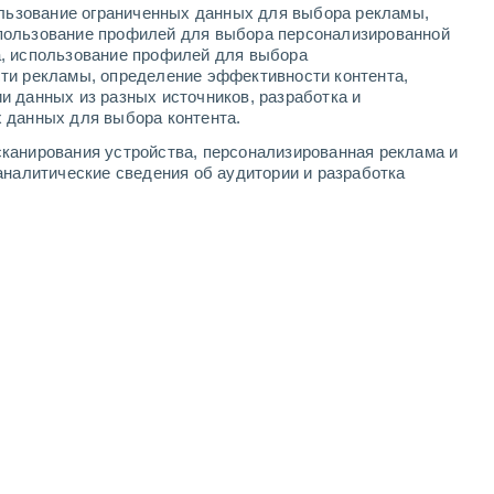
ользование ограниченных данных для выбора рекламы,
3
-
7
м/с
2
-
7
м/с
2
-
7
м/с
2
-
7
м/с
пользование профилей для выбора персонализированной
а, использование профилей для выбора
ти рекламы, определение эффективности контента,
8 августа
и данных из разных источников, разработка и
 данных для выбора контента.
Северный
10 Очень высокий!
канирования устройства, персонализированная реклама и
3
-
9 м/с
FPS:
25-50
аналитические сведения об аудитории и разработка
Северный
9 Очень высокий!
3
-
8 м/с
FPS:
25-50
Северный
7 Высокий
3
-
8 м/с
FPS:
15-25
Северный
4 Средний
3
-
8 м/с
FPS:
6-10
Северный
2 Низкий
3
-
7 м/с
FPS:
нет