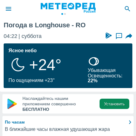
Погода в Longhouse - RO
ие о
циальности
04:22
суббота
...
oda.com
)
Ясное небо
+24°
алами,
тировать
Убывающая
ество
Освещенность:
яемой
По ощущениям +23°
22%
. Вы можете
ступ к этому
используя
Наслаждайтесь нашим
едующих
приложением совершенно
Установить
БЕСПЛАТНО
файлы
По часам
олучить
В ближайшие часы влажная удушающая жара
й доступ