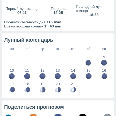
сервисов.
Последний луч
Первый луч солнца
Полдень
 наших 1199
солнца
06:11
12:25
неров
18:39
Продолжительность дня
11h 45m
Время восхода солнца
1h 49 min
Лунный календарь
пн
вт
ср
чт
пт
сб
вс
8
9
10
11
12
13
14
15
16
17
18
19
20
21
Поделиться прогнозом