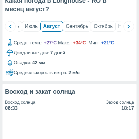
Какая погода в Longhouse - RO в
с помощью
или
месяц
август
?
данных из
чников,
и
й
Июнь
Июль
Август
Сентябрь
Октябрь
Ноябрь
вование
ие
Средн. темп.:
+27°C
Макс.:
+34°C
Мин:
+21°C
х данных
Дождливые дни:
7
дней
контента.
Осадки:
42 мм
ные
и
Средняя скорость ветра:
2 м/с
ция
м
я
Восход и закат солнца
рованная
Восход солнца
Заход солнца
нтент,
06:33
18:17
е
сти рекламы
ие сведения
и и