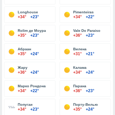
Longhouse
Pimenteiras
+34°
+23°
+34°
+22°
Rolim де Моура
Vale Do Paraiso
+35°
+23°
+36°
+23°
Абраан
Вилена
+35°
+24°
+31°
+21°
Жару
Калама
+36°
+24°
+34°
+24°
Марко Рондона
Парана
+34°
+22°
+36°
+23°
Попугаи
Порту-Велью
+34°
+23°
+35°
+24°